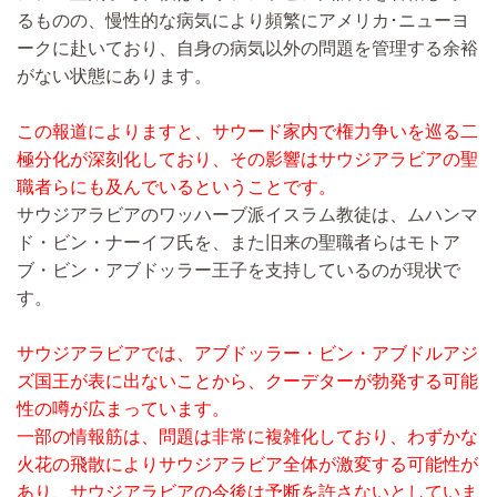
るものの、慢性的な病気により頻繁にアメリカ･ニューヨ
ークに赴いており、自身の病気以外の問題を管理する余裕
がない状態にあります。
この報道によりますと、サウード家内で権力争いを巡る二
極分化が深刻化しており、その影響はサウジアラビアの聖
職者らにも及んでいるということです。
サウジアラビアのワッハーブ派イスラム教徒は、ムハンマ
ド・ビン・ナーイフ氏を、また旧来の聖職者らはモトア
ブ・ビン・アブドッラー王子を支持しているのが現状で
す。
サウジアラビアでは、アブドッラー・ビン・アブドルアジ
ズ国王が表に出ないことから、クーデターが勃発する可能
性の噂が広まっています。
一部の情報筋は、問題は非常に複雑化しており、わずかな
火花の飛散によりサウジアラビア全体が激変する可能性が
あり、サウジアラビアの今後は予断を許さないとしていま