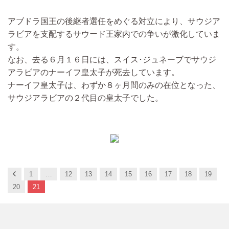
アブドラ国王の後継者選任をめぐる対立により、サウジア
ラビアを支配するサウード王家内での争いが激化していま
す。
なお、去る６月１６日には、スイス･ジュネーブでサウジ
アラビアのナーイフ皇太子が死去しています。
ナーイフ皇太子は、わずか８ヶ月間のみの在位となった、
サウジアラビアの２代目の皇太子でした。
Previous
1
…
12
13
14
15
16
17
18
19
20
21