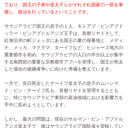
ており、国王の子弟や皇太子らがそれぞれ国家の一部を掌
握し、政治を行っているということです。
サウジアラビア国王の息子の１人、モトアブ・ビンアブド
ッラー・ビンアブドルアジズ王子は、首都リヤドそして、
紅海沿岸の町ジェッダにある国王の夏の保養地と、メディ
ナ、メッカ、マクラマ、ターイフなど、ヒジャーズ地方の
重要都市を初め、サウジアラビアの人口の半分以上が集中
する南西部の重要な宗教都市アブハを管理し、国王が死去
した場合の後継者争いに向けた準備を整えています。
一方で、先日死去したナーイフ皇太子の息子のムハンマ
ド・ビン・ナーイフ氏も、首都リヤドを管理するととも
に、特にサウジアラビア東部の産油地域における影響力を
手中に収めようとしています。
しかし、最大の問題は、現在のサルマン・ビン・アブドル
アジズ皇太子で、彼はサウジアラビア国防省を管轄してい