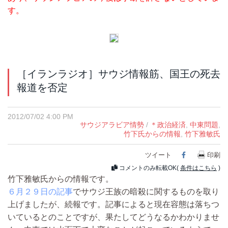
す。
［イランラジオ］サウジ情報筋、国王の死去
報道を否定
2012/07/02 4:00 PM
サウジアラビア情勢
/
＊政治経済
,
中東問題
,
竹下氏からの情報
,
竹下雅敏氏
ツイート
Facebook
印刷
コメントのみ転載OK(
条件はこちら
)
竹下雅敏氏からの情報です。
６月２９日の記事
でサウジ王族の暗殺に関するものを取り
上げましたが、続報です。記事によると現在容態は落ちつ
いているとのことですが、果たしてどうなるかわかりませ