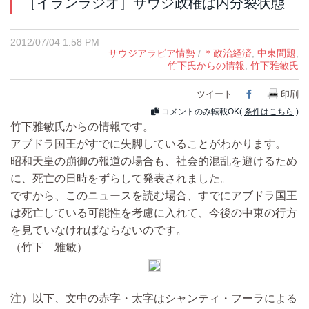
［イランラジオ］サウジ政権は内分裂状態
2012/07/04 1:58 PM
サウジアラビア情勢
/
＊政治経済
,
中東問題
,
竹下氏からの情報
,
竹下雅敏氏
ツイート
Facebook
印刷
コメントのみ転載OK(
条件はこちら
)
竹下雅敏氏からの情報です。
アブドラ国王がすでに失脚していることがわかります。
昭和天皇の崩御の報道の場合も、社会的混乱を避けるため
に、死亡の日時をずらして発表されました。
ですから、このニュースを読む場合、すでにアブドラ国王
は死亡している可能性を考慮に入れて、今後の中東の行方
を見ていなければならないのです。
（竹下 雅敏）
注）以下、文中の赤字・太字はシャンティ・フーラによる