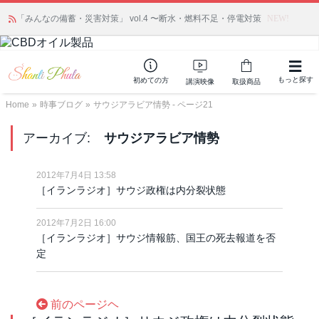
「みんなの備蓄・災害対策」 vol.4 〜断水・燃料不足・停電対策
NEW!
もっと探す
初めての方
講演映像
取扱商品
Home
»
時事ブログ
»
サウジアラビア情勢 - ページ21
アーカイブ:
サウジアラビア情勢
2012年7月4日 13:58
［イランラジオ］サウジ政権は内分裂状態
2012年7月2日 16:00
［イランラジオ］サウジ情報筋、国王の死去報道を否
定
前のページヘ