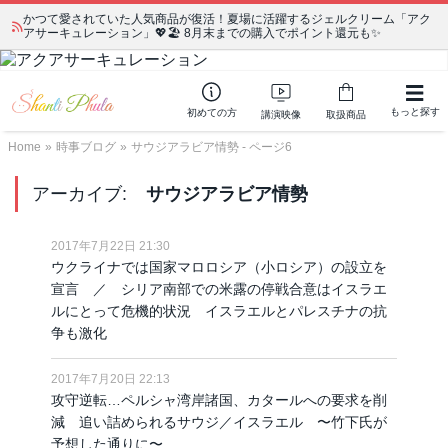
かつて愛されていた人気商品が復活！夏場に活躍するジェルクリーム「アク
アサーキュレーション」💖🏖️ 8月末までの購入でポイント還元も✨
もっと探す
初めての方
講演映像
取扱商品
Home
»
時事ブログ
»
サウジアラビア情勢 - ページ6
アーカイブ:
サウジアラビア情勢
2017年7月22日 21:30
ウクライナでは国家マロロシア（小ロシア）の設立を
宣言 ／ シリア南部での米露の停戦合意はイスラエ
ルにとって危機的状況 イスラエルとパレスチナの抗
争も激化
2017年7月20日 22:13
攻守逆転…ペルシャ湾岸諸国、カタールへの要求を削
減 追い詰められるサウジ／イスラエル 〜竹下氏が
予想した通りに〜