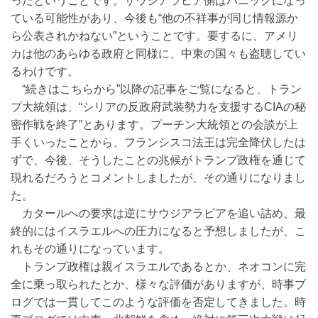
ったということです。サウジアラビア側はパニックになっ
ている可能性があり、今後も“他の不祥事が同じ情報源か
ら公表されかねない”ということです。要するに、アメリ
カは他のあらゆる政府と同様に、中東の国々も盗聴してい
るわけです。
“続きはこちらから”以降の記事をご覧になると、トラン
プ大統領は、“シリアの反政府武装勢力を支援するCIAの秘
密作戦を終了”とあります。プーチン大統領との会談が上
手くいったことから、フランシスコ法王は完全降伏したは
ずで、今後、そうしたことの兆候がトランプ政権を通じて
現れるだろうとコメントしましたが、その通りになりまし
た。
カタールへの要求は逆にサウジアラビアを追い詰め、最
終的にはイスラエルへの圧力になると予想しましたが、こ
れもその通りになっています。
トランプ政権は親イスラエルであるとか、ネオコンに完
全に乗っ取られたとか、様々な評価がありますが、時事ブ
ログでは一貫してこのような評価を否定してきました。時