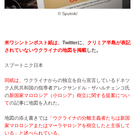
© Sputnik/
米ワシントンポスト紙は、
Twitterに、
クリミア半島が表記
されていないウクライナの地図を掲載
した。
スプートニク日本
同紙は、
ウクライナからの独立を自ら宣言しているドネツ
ク人民共和国の指導者アレクサンドル・ザハルチェンコ氏
の
新国家マロロシア（小ロシア）樹立に関する提案につい
て
の記事に地図を入れた。
地図の添え書きでは
「ウクライナの分離主義者たちは新国
家マロロシアまたはマーラヤロシアを樹立したと主張して
いる」と述べられている。