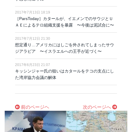
2017年7月13日 18:19
［ParsToday］カタールが、イエメンでのサウジとＵ
ＡＥによるテロ組織支援を暴露 〜今後は泥試合に〜
2017年7月12日 21:30
想定通り…アメリカにはしごを外されてしまったサウ
ジアラビア 〜イスラエルへの王手が近づく〜
2017年6月23日 21:07
キッシンジャー氏の狙いはカタールをテコの支点にし
た湾岸協力会議の解体
前のページヘ
次のページへ