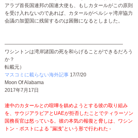
アラブ首長国連邦の国連大使も、もしカタールがこの原則
を受け入れないのであれば、カタールがペルシャ湾岸協力
会議の加盟国に残留するのは困難になるとしました。
————————————————————————
ワシントンは湾岸諸国の死を和らげることができるだろう
か？
転載元）
マスコミに載らない海外記事
17/7/20
Moon Of Alabama
2017年7月17日
連中のカタールとの喧嘩を鎮めようとする彼の取り組み
を、サウジアラビアとUAEが拒否したことでティラーソン
国務長官は怒っている。彼の本気の報復と脅しは、ワシン
トン・ポストによる "漏洩"という形で行われた -