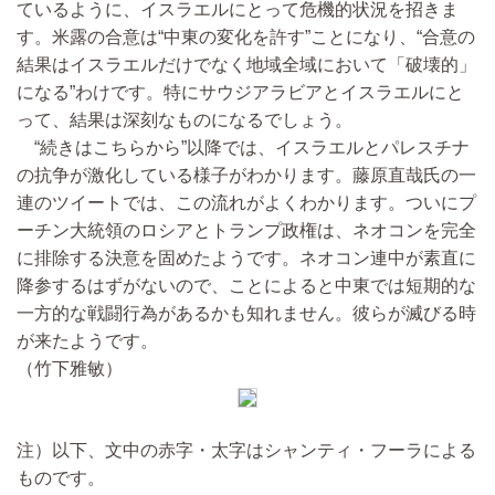
ているように、イスラエルにとって危機的状況を招きま
す。米露の合意は“中東の変化を許す”ことになり、“合意の
結果はイスラエルだけでなく地域全域において「破壊的」
になる”わけです。特にサウジアラビアとイスラエルにと
って、結果は深刻なものになるでしょう。
“続きはこちらから”以降では、イスラエルとパレスチナ
の抗争が激化している様子がわかります。藤原直哉氏の一
連のツイートでは、この流れがよくわかります。ついにプ
ーチン大統領のロシアとトランプ政権は、ネオコンを完全
に排除する決意を固めたようです。ネオコン連中が素直に
降参するはずがないので、ことによると中東では短期的な
一方的な戦闘行為があるかも知れません。彼らが滅びる時
が来たようです。
（竹下雅敏）
注）以下、文中の赤字・太字はシャンティ・フーラによる
ものです。