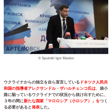
© Sputnik/ Igor Maslov
ウクライナからの独立を自ら宣言している
ドネツク人民共
和国の指導者アレクサンドル・ザハルチェンコ氏は、
袋小
路に陥っているウクライナでの状況から抜け出すために、
３年の間に
新たな国家「マロロシア（小ロシア）」を
つく
る必要があると
発表
した。