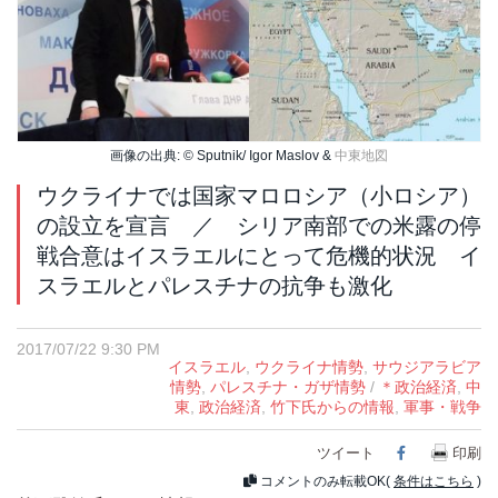
画像の出典: © Sputnik/ Igor Maslov &
中東地図
ウクライナでは国家マロロシア（小ロシア）
の設立を宣言 ／ シリア南部での米露の停
戦合意はイスラエルにとって危機的状況 イ
スラエルとパレスチナの抗争も激化
2017/07/22 9:30 PM
イスラエル
,
ウクライナ情勢
,
サウジアラビア
情勢
,
パレスチナ・ガザ情勢
/
＊政治経済
,
中
東
,
政治経済
,
竹下氏からの情報
,
軍事・戦争
ツイート
Facebook
印刷
コメントのみ転載OK(
条件はこちら
)