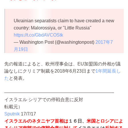
Ukrainian separatists claim to have created a new
country: Malorossiya, or "Little Russia"
https://t.co/GbdAVCOStk
— Washington Post (@washingtonpost)
2017年7
月19日
​先の報道によると、欧州理事会は、EU加盟国の外相が議
論なしにクリミア制裁を2018年6月23日まで
1年間延長し
た
と発表。
————————————————————————
イスラエル シリアでの停戦合意に反対
転載元）
Sputnik
17/7/17
イスラエルのネタニヤフ首相は
１６日、
米国とロシアによ