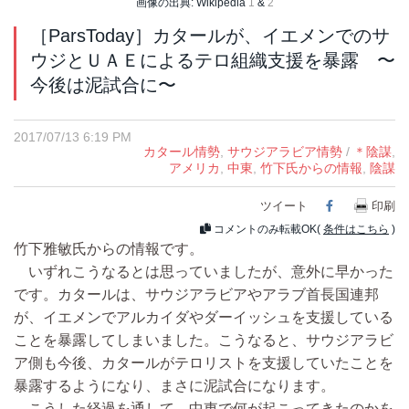
画像の出典: Wikipedia
1
&
2
［ParsToday］カタールが、イエメンでのサ
ウジとＵＡＥによるテロ組織支援を暴露 〜
今後は泥試合に〜
2017/07/13 6:19 PM
カタール情勢
,
サウジアラビア情勢
/
＊陰謀
,
アメリカ
,
中東
,
竹下氏からの情報
,
陰謀
ツイート
Facebook
印刷
コメントのみ転載OK(
条件はこちら
)
竹下雅敏氏からの情報です。
いずれこうなるとは思っていましたが、意外に早かった
です。カタールは、サウジアラビアやアラブ首長国連邦
が、イエメンでアルカイダやダーイッシュを支援している
ことを暴露してしまいました。こうなると、サウジアラビ
ア側も今後、カタールがテロリストを支援していたことを
暴露するようになり、まさに泥試合になります。
こうした経過を通して、中東で何が起こってきたのかを