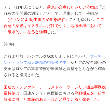
アミドロル氏によると、
露米が合意したシリア停戦は
「こ
れらの全問題の源流」だとして、理由として、停戦が
「(イランによる)中東の変化を許す」
ことを挙げた。
この
合意の結果はイスラエルだけでなく、地域全域において
「破壊的」になると強調
した。
(中略)
これより前、ハンブルクG20サミットに合わせ、
プーチ
ン・トランプ両大統領の初会談の中
、シリアの安全地帯の
安全はロシアの軍事警察が米国側と調整をとりながら確保
されると指摘された。
国連のステファン・デ・ミストゥーラ・シリア担当事務総
長特使は、
国連がシリア南西部における
停戦樹立を、紛争
解決に向けた意義のある一歩だと見ていると発表した。