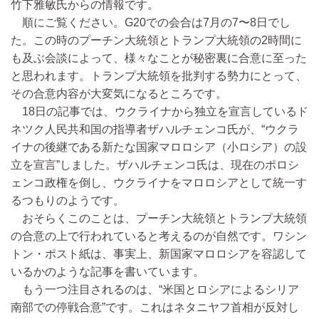
竹下雅敏氏からの情報です。
順にご覧ください。G20での会合は7月の7〜8日でし
た。この時のプーチン大統領とトランプ大統領の2時間に
も及ぶ会談によって、様々なことが秘密裏に合意に至った
と思われます。トランプ大統領を批判する勢力にとって、
その合意内容が大変気になるところです。
18日の記事では、ウクライナから独立を宣言しているド
ネツク人民共和国の指導者ザハルチェンコ氏が、“ウクラ
イナの後継である新たな国家マロロシア（小ロシア）の設
立を宣言”しました。ザハルチェンコ氏は、現在のポロシ
ェンコ政権を倒し、ウクライナをマロロシアとして統一す
るつもりのようです。
おそらくこのことは、プーチン大統領とトランプ大統領
の合意の上で行われていると考えるのが自然です。ワシン
トン・ポスト紙は、事実上、新国家マロロシアを容認して
いるかのような記事を書いています。
もう一つ注目されるのは、“米国とロシアによるシリア
南部での停戦合意”です。これはネタニヤフ首相が反対し