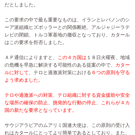
だとしました。
この要求の中で最も重要なものは、イランとレバノンのシ
ーア派組織ヒズボッラーとの関係断絶、アルジャジーラテ
レビの閉鎖、トルコ軍基地の撤収となっており、カタール
はこの要求を拒否しました。
ＡＰ通信によりますと、
この４カ国は
１８日火曜夜、地域
の危機を早急に解決する可能性のある提案の中で、
カター
ルに対して、
テロと過激派対策における
６つの原則を守る
よう求めました。
テロや過激派への対策、テロ組織に対する資金援助や安全
な場所の確保の防止、挑発的な行動の停止、これらが４カ
国の新たな要求となっています。
サウジアラビアのムアリミ国連大使は、この原則の受け入
れはカタールにとってより簡単であるとしており、また、