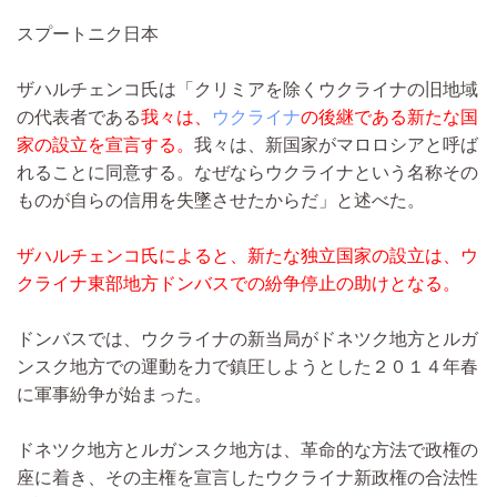
スプートニク日本
ザハルチェンコ氏は「クリミアを除くウクライナの旧地域
の代表者である
我々は、
ウクライナ
の後継である新たな国
家の設立を宣言する。
我々は、新国家がマロロシアと呼ば
れることに同意する。なぜならウクライナという名称その
ものが自らの信用を失墜させたからだ」と述べた。
ザハルチェンコ氏によると、新たな独立国家の設立は、ウ
クライナ東部地方ドンバスでの紛争停止の助けとなる。
ドンバスでは、ウクライナの新当局がドネツク地方とルガ
ンスク地方での運動を力で鎮圧しようとした２０１４年春
に軍事紛争が始まった。
ドネツク地方とルガンスク地方は、革命的な方法で政権の
座に着き、その主権を宣言したウクライナ新政権の合法性