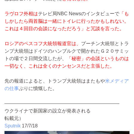
ラヴロフ外相は
テレビ局NBC Newsのインタビューで
「も
しかしたら両首脳は一緒にトイレに行ったかもしれない。
これは４回目の会談になっただろう」と冗談を言った。
ロシアのペスコフ大統領報道官は、
プーチン大統領とトラ
ンプ大統領はドイツのハンブルクで開かれたＧ２０サミッ
トの場で２日間交流したが、
「秘密」の会談というものは
一切なく、これは全くのナンセンスだと主張した。
先の報道によると、トランプ大統領はまたもや
米メディア
の仕事
ぶりに憤慨した。
————————————————————————
ウクライナで新国家の設立が発表される
転載元）
Sputnik
17/7/18