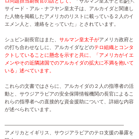
ロ問題担当副長官の話として、
「サルマン皇太子とビン・
サイード・アル・ナフヤン皇太子は、アルカイダと関連し
た人物を掲載したアメリカのリストに載っている２人のイ
エメン人と、連絡をとっていた」とされています。
シュビン副長官はまた、
サルマン皇太子が
アメリカ政府と
の打ち合わせなしに、アルカイダなどの
テロ組織とコンタ
クトしていることに懸念を示すと共に、「アメリカがイエ
メンやその近隣諸国でのアルカイダの拡大に不満を抱いて
いる」述べています。
これらの文書ではさらに、アルカイダの２人の指導者の活
動と、サウジアラビアの安全保障情報機関の長官によるこ
れらの指導者への直接的な資金援助について、詳細な内容
が述べられています。
————————————————————————
アメリカとイギリス、サウジアラビアのテロ支援の暴露を