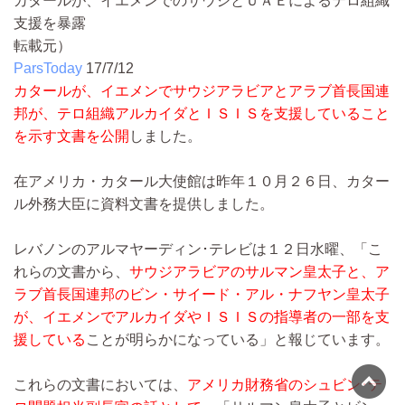
カタールが、イエメンでのサウジとＵＡＥによるテロ組織
支援を暴露
転載元）
ParsToday
17/7/12
カタールが、イエメンでサウジアラビアとアラブ首長国連
邦が、テロ組織アルカイダとＩＳＩＳを支援していること
を示す文書を公開
しました。
在アメリカ・カタール大使館は昨年１０月２６日、カター
ル外務大臣に資料文書を提供しました。
レバノンのアルマヤーディン･テレビは１２日水曜、「こ
れらの文書から、
サウジアラビアのサルマン皇太子と、ア
ラブ首長国連邦のビン・サイード・アル・ナフヤン皇太子
が、イエメンでアルカイダやＩＳＩＳの指導者の一部を支
援している
ことが明らかになっている」と報じています。
これらの文書においては、
アメリカ財務省のシュビン･テ