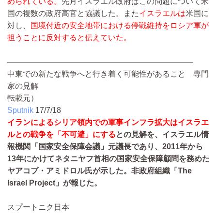
められている。
先月イスラエル政府はこの問題について米
国の複数の政府高官と協議した。また
イスラエルは
米国に
対し、
国境付近の安全地帯における停戦維持をロシア軍が
担うことに反対すると伝えていた。
————————————————————————
中東での新たな戦争へと行き着く可能性があること 専門
家の見解
転載元）
Sputnik
17/7/18
イランによるシリア領内での軍事インフラ拡大はイスラエ
ルとの戦争を「不可避」にする
との見解を、イスラエル情
報機関「国家安全保障会議」元議長であり、2011年から
13年にかけてネタニヤフ首相の国家安全保障顧問を務めた
ヤアコブ・アミドロル氏が示した。非政府組織「The
Israel Project」が報じた。
スプートニク日本