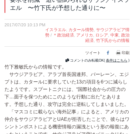
エル 〜竹下氏が予想した通りに〜
2017/07/20 10:13 PM
イスラエル
,
カタール情勢
,
サウジアラビア情
勢
/
＊政治経済
,
アメリカ
,
ロシア
,
中東
,
政治
経済
,
竹下氏からの情報
ツイート
Facebook
印刷
コメントのみ転載OK(
条件はこちら
)
竹下雅敏氏からの情報です。
サウジアラビア、アラブ首長国連邦、バーレーン、エジ
プトは、カタールに要求していた13の項目を6つに減らし
たようです。スプートニクには、“国際社会からの圧力の
下…面子を保つためにこのような行動に出た”とありま
す。予想した通り、攻守は完全に逆転してしまいました。
「マスコミに載らない海外記事」によると、アメリカの
仲介をサウジアラビアとUAEが拒否したことで、彼らはワ
シントンポストによる機密情報の漏洩という形の報復にあ