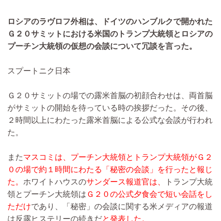
ロシアのラヴロフ外相は、ドイツのハンブルクで開かれた
Ｇ２０サミットにおける米国のトランプ大統領とロシアの
プーチン大統領の仮想の会談について冗談を言った。
スプートニク日本
Ｇ２０サミットの場での露米首脳の初顔合わせは、両首脳
がサミットの開始を待っている時の挨拶だった。その後、
２時間以上にわたった露米首脳による公式な会談が行われ
た。
また
マスコミは、プーチン大統領とトランプ大統領がＧ２
０の場で約１時間にわたる「秘密の会談」を行ったと報じ
た。
ホワイトハウスの
サンダース報道官は、
トランプ大統
領とプーチン大統領は
Ｇ２０の公式夕食会で短い会話をし
ただけ
であり、「秘密」の会談に関する米メディアの報道
は反露ヒステリーの続きだ
と発表した。