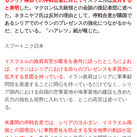
るシリア南部での停戦合意に対して
イスラエルは
反対する
と表明
した。マクロン仏大統領との会談の後記者団に述べ
た。ネタニヤフ氏は反対の理由として、停戦合意が隣国で
あるシリアでのイランのプレゼンスの強化につながるから
だ、としている。「ハアレツ」紙が報じた。
スプートニク日本
イスラエルの政府高官が匿名を条件に語ったところによれ
ば、イランはシリアにおける自らのプレゼンスを本質的に
拡大する意図を持っている。
イラン政府はシリアに軍事顧
問団を派遣することに関心を持っているだけでなく、シリ
ア国内における自国の空軍基地や海軍基地の建設も含めた
兵力の強化も視野に入れている、とこの高官は述べてい
る。
米露間の停戦合意では、シリアのヨルダン、イスラエル両
国との国境沿いに事態悪化を防止する安全地帯の創設が定