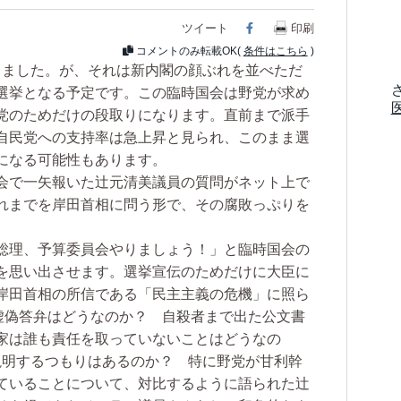
ツイート
Facebook
印刷
コメントのみ転載OK(
条件はこちら
)
りました。が、それは新内閣の顔ぶれを並べただ
選挙となる予定です。この臨時国会は野党が求め
党のためだけの段取りになります。直前まで派手
自民党への支持率は急上昇と見られ、このまま選
になる可能性もあります。
会で一矢報いた辻元清美議員の質問がネット上で
れまでを岸田首相に問う形で、その腐敗っぷりを
総理、予算委員会やりましょう！」と臨時国会の
を思い出させます。選挙宣伝のためだけに大臣に
岸田首相の所信である「民主主義の危機」に照ら
の虚偽答弁はどうなのか？ 自殺者まで出た公文書
家は誰も責任を取っていないことはどうなの
説明するつもりはあるのか？ 特に野党が甘利幹
ていることについて、対比するように語られた辻