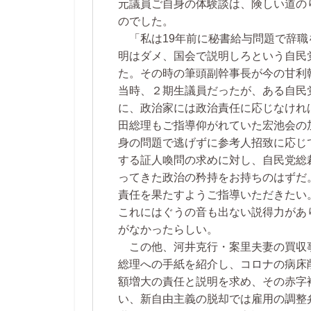
元議員ご自身の体験談は、険しい道の
のでした。
「私は19年前に秘書給与問題で辞職
明はダメ、国会で説明しろという自民
た。その時の筆頭副幹事長が今の甘利
当時、２期生議員だったが、ある自民
に、政治家には政治責任に応じなけれ
田総理もご指導仰がれていた宏池会の
身の問題で逃げずに参考人招致に応じ
する証人喚問の求めに対し、自民党総
ってきた政治の矜持をお持ちのはずだ
責任を果たすようご指導いただきたい
これにはぐうの音も出ない説得力があ
がなかったらしい。
この他、河井克行・案里夫妻の買収
総理への手紙を紹介し、コロナの病床
額増大の責任と説明を求め、その赤字
い、新自由主義の脱却では雇用の調整