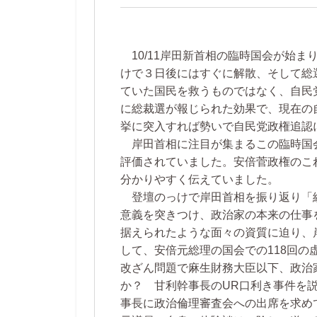
10/11岸田新首相の臨時国会が始ま
けで３日後にはすぐに解散、そして総
ていた国民を救うものではなく、自民
に総裁選が報じられた効果で、現在の
挙に突入すれば勢いで自民党政権追認
岸田首相に注目が集まるこの臨時国
評価されていました。安倍菅政権のこ
分かりやすく伝えていました。
登壇のっけで岸田首相を振り返り「
意義を突きつけ、政治家の本来の仕事
据えられたような面々の資質に迫り、
して、安倍元総理の国会での118回
改ざん問題で麻生財務大臣以下、政治
か？ 甘利幹事長のUR口利き事件を
事長に政治倫理審査会への出席を求め