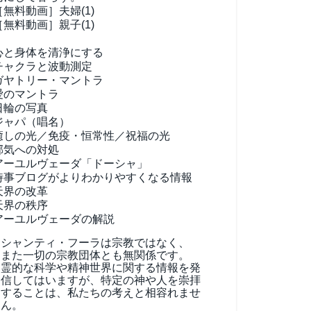
［無料動画］夫婦(1)
［無料動画］親子(1)
心と身体を清浄にする
チャクラと波動測定
ガヤトリー・マントラ
愛のマントラ
日輪の写真
ジャパ（唱名）
癒しの光／免疫・恒常性／祝福の光
邪気への対処
アーユルヴェーダ
「ドーシャ」
時事ブログがよりわかりやすくなる情報
天界の改革
天界の秩序
アーユルヴェーダの解説
シャンティ・フーラは宗教ではなく、
また一切の宗教団体とも無関係です。
霊的な科学や精神世界に関する情報を発
信してはいますが、特定の神や人を崇拝
することは、私たちの考えと相容れませ
ん。