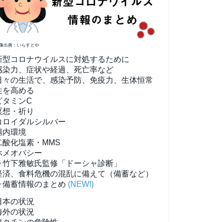
像出典：いらすとや
新型コロナウイルスに対処するために
感染力、症状や経過、死亡率など
日々の生活で、感染予防、免疫力、生体恒常
性を高める
ビタミンC
瞑想・祈り
コロイダルシルバー
腸内環境
二酸化塩素・MMS
ホメオパシー
▶竹下雅敏氏監修「ドーシャ診断」
経済、食料危機の混乱に備えて（備蓄など）
▶備蓄情報のまとめ
(NEW!)
日本の状況
海外の状況