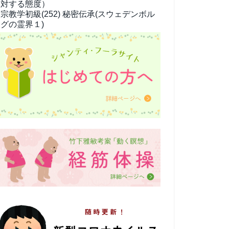
対する態度）
宗教学
初級(252) 秘密伝承(スウェデンボル
グの霊界１)