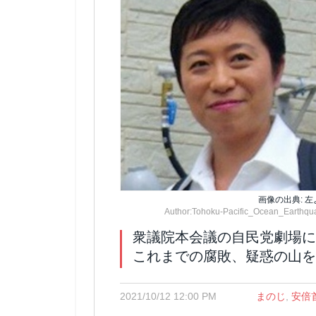
画像の出典: 
Author:Tohoku-Pacific_Ocean_Earthqu
衆議院本会議の自民党劇場に
これまでの腐敗、疑惑の山を
2021/10/12 12:00 PM
まのじ
,
安倍