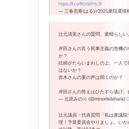
https://t.co/fkjsWiHc3l
— 三春充希(はる)⭐2021衆院選情報部 
辻元清美さんの質問、素晴らしい
岸田さんの言う民事主義の危機の
か？
妊婦がたらいまわしの上、一人で
はないか？
赤木さんの妻の声は聞くのか？
岸田さんの答えはひたすら逃げ。
— 北原みのり (@minorikitahara)
O
辻元議員・代表質問「私は衆議院
理！予算委員会やりましょ。いか