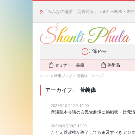
「みんなの備蓄・災害対策」 vol.4 〜断水・
ご案内
セミナー・書籍
美術品
Home
»
時事ブログ
»
菅義偉 - ページ2
アーカイブ:
菅義偉
2021年10月12日 12:00
衆議院本会議の自民党劇場に挑戦状・辻元
2021年9月30日 12:00
たとえ菅政権が終了しても追及すべきデジ