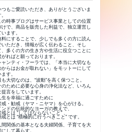
いつもご愛読いただき、ありがとうございま
す。
この時事ブログはサービス事業としての位置
づけで、商品を販売した利益で、独立運営し
ています。
無料にすることで、少しでも多くの方に読ん
でいただき、情報が広く伝わること、そし
て、
多くの方の生き方や生活に役立つことに
繋がればと願っております。
シャンティ・フーラでは、「本当に大切なも
のからはお金が取れない」をモットーにして
います。
最も大切なのは、“波動”を高く保つこと。
そのために必要な心身の浄化法など、いろん
な提言をしています。
人生を幸福に過ごすために
禁戒・勧戒（ヤマ・ニヤマ）を心がける。
インドの伝統的なヨーガの教えで、
禁戒とは “してはならないこと” 、
勧戒とは “積極的に行うべきこと” です。
人間関係の基本となる夫婦関係、子育てを大
切にして暮らす。