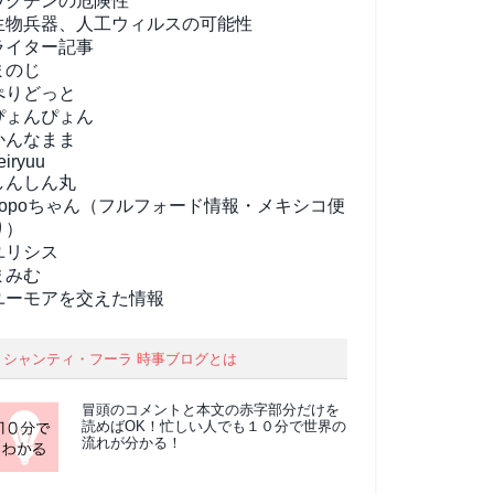
ワクチンの危険性
生物兵器、人工ウィルスの可能性
ライター記事
まのじ
ぺりどっと
ぴょんぴょん
かんなまま
eiryuu
しんしん丸
popoちゃん（フルフォード情報・メキシコ便
り）
ユリシス
まみむ
ユーモアを交えた情報
シャンティ・フーラ 時事ブログとは
冒頭のコメントと本文の
赤字部分
だけを
読めばOK！忙しい人でも１０分で世界の
流れが分かる！