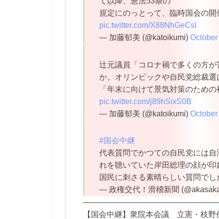
て以降、憲法53条の
規定にのっとって、臨時国会の開
pic.twitter.com/X88NhGeCsI
— 加藤郁美 (@katoikumi)
October
辻元議員「コロナ禍で多くの方が
か。オリンピックや自民党総裁選
「年末に向けて景気対策のための
pic.twitter.com/j89hSixS0B
— 加藤郁美 (@katoikumi)
October
#国会中継
代表質問でかつての自民党には自
れを聴いていた岸田総理の顔が印
国民に刺さる素晴らしい質問でし
— 政権交代！滑稽新聞 (@akasakar
—————————————————
【国会中継】衆院本会議 立憲・枝野代表