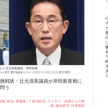
左より 辻元清美議員、岸田首相
ake
[CC BY-SA] &
Author:内閣官房内閣広報室
[CC BY]
挑戦状・辻元清美議員が岸田新首相に
問う
首相
,
政治
,
菅義偉
/
＊政治経済
,
ライター・読者からの情
報
,
政治経済
,
日本国内