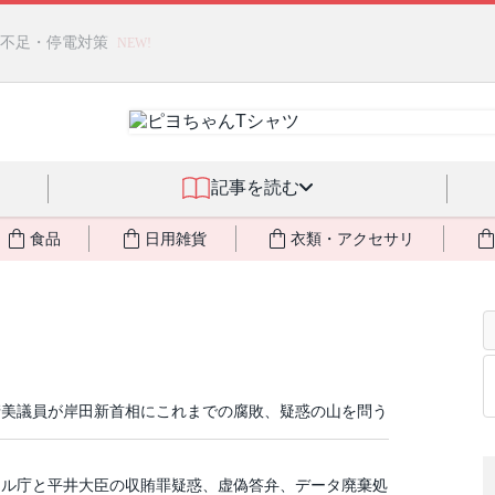
燃料不足・停電対策
NEW!
記事を読む
食品
日用雑貨
衣類・アクセサリ
清美議員が岸田新首相にこれまでの腐敗、疑惑の山を問う
タル庁と平井大臣の収賄罪疑惑、虚偽答弁、データ廃棄処