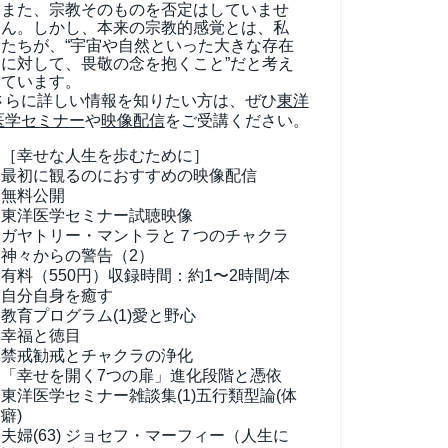
また、宗教そのものを否定はしていませ
ん。しかし、本来の宗教的感覚とは、私
たちが、“宇宙や自然といった大きな存在
に対して、畏敬の念を抱くこと”だと考え
ています。
さらに詳しい情報を知りたい方は、ぜひ
東洋
医学セミナー
や
映像配信
をご受講ください。
［幸せな人生を歩むために］
最初に観るのにおすすめの映像配信
無料公開
東洋医学セミナー試聴映像
ガヤトリー・マントラと７つのチャクラ
神々からの警告（2）
有料（550円）
収録時間：約1〜2時間/本
自分自身を癒す
教育プログラム(1)
愛と野心
幸福と徳目
禁戒勧戒とチャクラの浄化
「幸せを開く7つの扉」進化段階と憑依
東洋医学セミナー雑談集(1)
五行類型論(体
癖)
夫婦(63)
ジョセフ・マーフィー（人生に