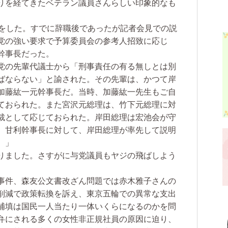
りを経てきたベテラン議員さんらしい印象的なも
をした。すでに辞職後であったが記者会見での説
党の強い要求で予算委員会の参考人招致に応じ
幹事長だった。
党の先輩代議士から「刑事責任の有る無しとは別
ばならない」と諭された。その先輩は、かつて岸
加藤紘一元幹事長だ。当時、加藤紘一先生もご自
ておられた。また宮沢元総理は、竹下元総理に対
裁として応じておられた。岸田総理は宏池会が守
。甘利幹事長に対して、岸田総理が率先して説明
。」
りました。さすがに与党議員もヤジの飛ばしよう
事件、森友公文書改ざん問題では赤木雅子さんの
削減で政策転換を訴え、東京五輪での異常な支出
補填は国民一人当たり一体いくらになるのかを問
弁にされる多くの女性非正規社員の原因に迫り、