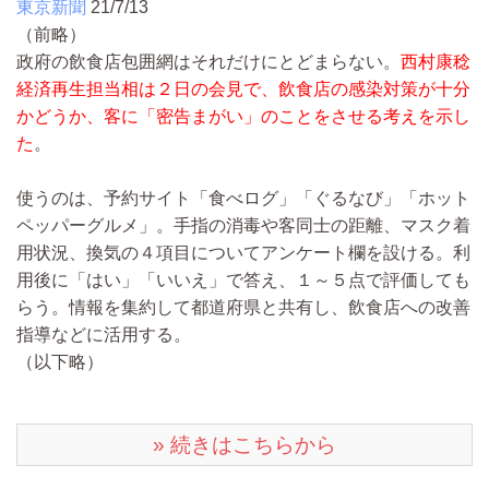
東京新聞
21/7/13
（前略）
政府の飲食店包囲網はそれだけにとどまらない。
西村康稔
経済再生担当相は２日の会見で、飲食店の感染対策が十分
かどうか、客に「密告まがい」のことをさせる考えを示し
た
。
使うのは、予約サイト「食べログ」「ぐるなび」「ホット
ペッパーグルメ」。手指の消毒や客同士の距離、マスク着
用状況、換気の４項目についてアンケート欄を設ける。利
用後に「はい」「いいえ」で答え、１～５点で評価しても
らう。情報を集約して都道府県と共有し、飲食店への改善
指導などに活用する。
（以下略）
» 続きはこちらから