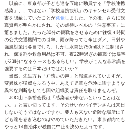
以前に、東京都が子ども達を五輪に動員する「学校連携
感染」、、ではない「学校連携観戦」のキャンセル受付文
書を隠蔽していたことが
発覚
しました。その後、さらに観
戦資料が明らかにされ、その虐待レベルの「注意事項」に
驚きました。たった30分の観戦をさせるために往復４時間
の公共交通機関での引率、雨が降っても傘はダメ、日射や
強風対策は各自でしろ、しかし水筒は750ml以下に制限さ
れ、保冷剤や救急用品は不可、夜22時過ぎの観戦では帰宅
が23時になるケースもあるらしい。学校がこんな非常識を
強要するのは日本だけではないか？
当然、先生方も「戸惑いの声」と報道されていますが、
変異株が猛威をふるう中、あえて児童を危険に晒すような
異常な判断をしても国や組織委は責任を取りませんぞ。
JOC山下泰裕会長は「感染者が来ないということはな
い。」と言い切ってます。そのせいかバイデンさんは来日
しないそうではないですか。要人も来ない危険な場所に子
ども達を巻き込むのはやめていただきたい。東京都内でも
やっと14自治体が独自に中止を決めたようです。