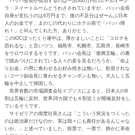
バッハ会長が宿泊するのは一泊300万円のホテルオーク
ラ・スイートルームとうわさされていますが、バッハ会長
自身が支払うのは4万円まで。後の不足分はぜ〜んぶ日本
人のお金です。まのじの代わりにホテル前で「バッハ帰
れ！」と叫んでくれた方、ありがとう。
このIOCぼったくり連中は、厚かましいことに「コロナを
恐れるな」と言いつつ、福島市、札幌市、広島市、長崎市
をウロウロするそうです。バッハ会長は「復興五輪」の裏
で踏みつけにされている人々の姿を見るだろうか。「命よ
りお金」の男に食わせるお好み焼きは無いし、歓迎されな
いコーツ副会長に食わせるチャンポンも無い。大人しく五
輪を中止して帰国しろ。
世界有数の市場調査会社イプソスによると、日本人の8
割は五輪に反対、世界28カ国でも６割近くが開催反対をし
ているそうです。
サイゼリアの堀埜社長さんは「こういう状況をつくった
のは政治家だけなのか。実は我々にも責任があるんじゃな
いか。」と述べていました。投票で、一票で、静かに革命