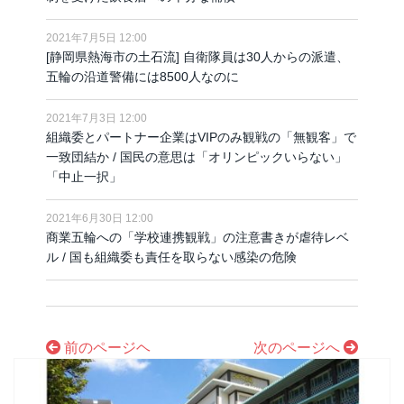
2021年7月5日 12:00
[静岡県熱海市の土石流] 自衛隊員は30人からの派遣、
五輪の沿道警備には8500人なのに
2021年7月3日 12:00
組織委とパートナー企業はVIPのみ観戦の「無観客」で
一致団結か / 国民の意思は「オリンピックいらない」
「中止一択」
2021年6月30日 12:00
商業五輪への「学校連携観戦」の注意書きが虐待レベ
ル / 国も組織委も責任を取らない感染の危険
前のページヘ
次のページへ