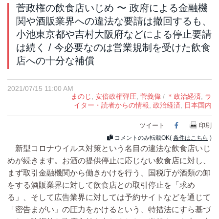
菅政権の飲食店いじめ 〜 政府による金融機
関や酒販業界への違法な要請は撤回するも、
小池東京都や吉村大阪府などによる停止要請
は続く / 今必要なのは営業規制を受けた飲食
店への十分な補償
2021/07/15 11:00 AM
まのじ
,
安倍政権弾圧
,
菅義偉
/
＊政治経済
,
ラ
イター・読者からの情報
,
政治経済
,
日本国内
ツイート
Facebook
印刷
コメントのみ転載OK(
条件はこちら
)
新型コロナウイルス対策という名目の違法な飲食店いじ
めが続きます。お酒の提供停止に応じない飲食店に対し、
まず取引金融機関から働きかけを行う、国税庁が酒類の卸
をする酒販業界に対して飲食店との取引停止を「求め
る」、そして広告業界に対しては予約サイトなどを通じて
「密告まがい」の圧力をかけるという、特措法にすら基づ