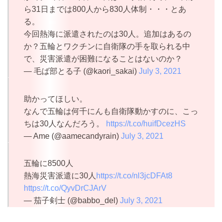
ら31日までは800人から830人体制・・・とあ
る。
今回熱海に派遣されたのは30人。追加はあるの
か？五輪とワクチンに自衛隊の手を取られる中
で、災害派遣が困難になることはないのか？
— 毛ば部とる子 (@kaori_sakai)
July 3, 2021
助かってほしい。
なんで五輪は何千にんも自衛隊動かすのに、こっ
ちは30人なんだろう。
https://t.co/huifDcezHS
— Ame (@aamecandyrain)
July 3, 2021
五輪に8500人
熱海災害派遣に30人
https://t.co/nl3jcDFAt8
https://t.co/QyvDrCJArV
— 茄子剣士 (@babbo_del)
July 3, 2021