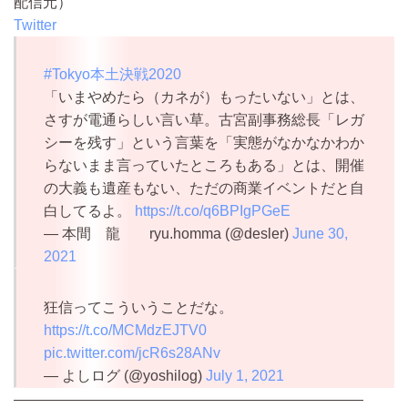
配信元）
Twitter
#Tokyo本土決戦2020
「いまやめたら（カネが）もったいない」とは、
さすが電通らしい言い草。古宮副事務総長「レガ
シーを残す」という言葉を「実態がなかなかわか
らないまま言っていたところもある」とは、開催
の大義も遺産もない、ただの商業イベントだと自
白してるよ。
https://t.co/q6BPIgPGeE
— 本間 龍 ryu.homma (@desler)
June 30,
2021
狂信ってこういうことだな。
https://t.co/MCMdzEJTV0
pic.twitter.com/jcR6s28ANv
— よしログ (@yoshilog)
July 1, 2021
————————————————————————