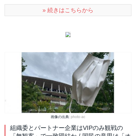
» 続きはこちらから
画像の出典:
photo-ac
組織委とパートナー企業はVIPのみ観戦の
「無観客」で一致団結か / 国民の意思は「オ