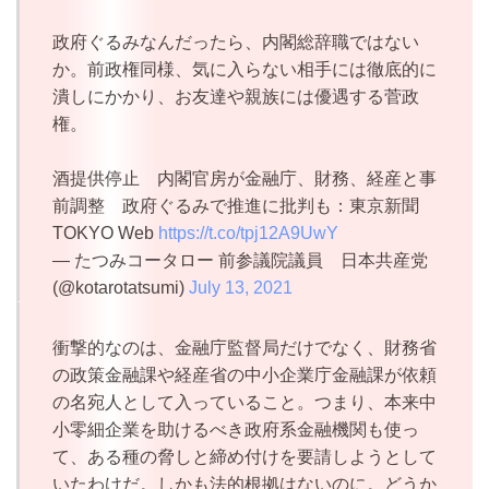
政府ぐるみなんだったら、内閣総辞職ではない
か。前政権同様、気に入らない相手には徹底的に
潰しにかかり、お友達や親族には優遇する菅政
権。
酒提供停止 内閣官房が金融庁、財務、経産と事
前調整 政府ぐるみで推進に批判も：東京新聞
TOKYO Web
https://t.co/tpj12A9UwY
— たつみコータロー 前参議院議員 日本共産党
(@kotarotatsumi)
July 13, 2021
衝撃的なのは、金融庁監督局だけでなく、財務省
の政策金融課や経産省の中小企業庁金融課が依頼
の名宛人として入っていること。つまり、本来中
小零細企業を助けるべき政府系金融機関も使っ
て、ある種の脅しと締め付けを要請しようとして
いたわけだ。しかも法的根拠はないのに。どうか