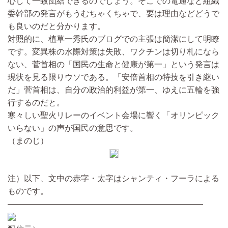
心して一致団結できるのでしょう。そこでの電通など組織
委幹部の発言がもうむちゃくちゃで、要は理由などどうで
も良いのだと分かります。
対照的に、植草一秀氏のブログでの主張は簡潔にして明瞭
です。変異株の水際対策は失敗、ワクチンは切り札になら
ない、菅首相の「国民の生命と健康が第一」という発言は
現状を見る限りウソである。「安倍首相の特技を引き継い
だ」菅首相は、自分の政治的利益が第一、ゆえに五輪を強
行するのだと。
寒々しい聖火リレーのイベント会場に響く「オリンピック
いらない」の声が国民の意思です。
（まのじ）
注）以下、文中の赤字・太字はシャンティ・フーラによる
ものです。
————————————————————————