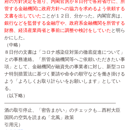
府の方針決定を巡り、内閣官房が８日付で各府省庁に、所
管する金融機関に政府方針への協力を求めるよう依頼する
文書を出していた
ことが１２日、分かった。内閣官房は、
銀行などを監督する金融庁や、政府系金融機関を所管する
財務、経済産業両省と事前に調整や検討をしていた
と明ら
かにした。
（中略）
８日付の文書は「コロナ感染症対策の徹底促進について」
との事務連絡。「所管金融機関等へご依頼いただきたい事
項」として、金融機関が融資先の事業者に対し、新型コロ
ナ特別措置法に基づく要請や命令の順守などを働き掛ける
よう「よろしくお取り計らいをお願いします」としてい
る。
（以下略）
————————————————————————
酒の取引停止、「密告まがい」のチェックも…西村大臣
国民の空気を読まぬ「北風」政策
引用元）