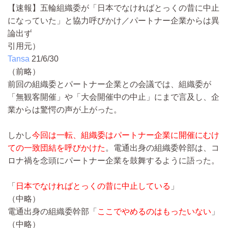
【速報】五輪組織委が「日本でなければとっくの昔に中止
になっていた」と協力呼びかけ／パートナー企業からは異
論出ず
引用元）
Tansa
21/6/30
（前略）
前回の組織委とパートナー企業との会議では、組織委が
「無観客開催」や「大会開催中の中止」にまで言及し、企
業からは驚愕の声が上がった。
しかし
今回は一転、組織委はパートナー企業に開催にむけ
ての一致団結を呼びかけた
。電通出身の組織委幹部は、コ
ロナ禍を念頭にパートナー企業を鼓舞するように語った。
「
日本でなければとっくの昔に中止している
」
（中略）
電通出身の組織委幹部「
ここでやめるのはもったいない
」
（中略）