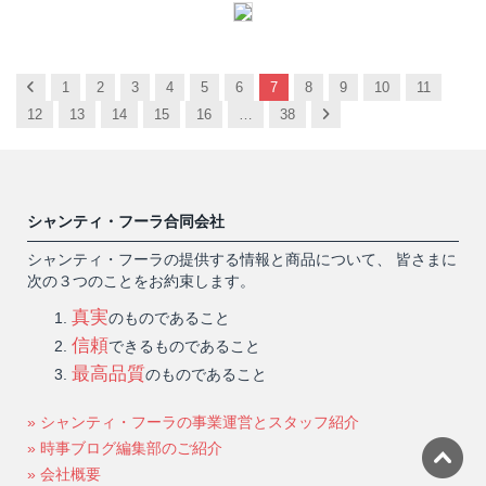
Previous
1
2
3
4
5
6
7
8
9
10
11
Next
12
13
14
15
16
…
38
シャンティ・フーラ合同会社
シャンティ・フーラの提供する情報と商品について、 皆さまに
次の３つのことをお約束します。
真実
のものであること
信頼
できるものであること
最高品質
のものであること
» シャンティ・フーラの事業運営とスタッフ紹介
» 時事ブログ編集部のご紹介
» 会社概要