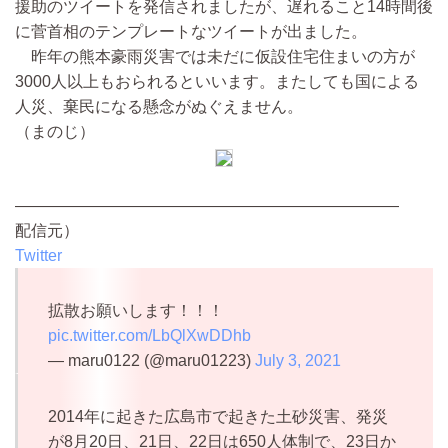
援助のツイートを発信されましたが、遅れること14時間後
に菅首相のテンプレートなツイートが出ました。
昨年の熊本豪雨災害では未だに仮設住宅住まいの方が
3000人以上もおられるといいます。またしても国による
人災、棄民になる懸念がぬぐえません。
（まのじ）
————————————————————————
配信元）
Twitter
拡散お願いします！！！
pic.twitter.com/LbQlXwDDhb
— maru0122 (@maru01223)
July 3, 2021
2014年に起きた広島市で起きた土砂災害、発災
が8月20日、21日、22日は650人体制で、23日か