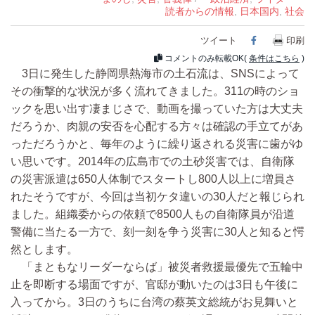
読者からの情報
,
日本国内
,
社会
ツイート
Facebook
印刷
コメントのみ転載OK(
条件はこちら
)
3日に発生した静岡県熱海市の土石流は、SNSによって
その衝撃的な状況が多く流れてきました。311の時のショ
ックを思い出す凄まじさで、動画を撮っていた方は大丈夫
だろうか、肉親の安否を心配する方々は確認の手立てがあ
っただろうかと、毎年のように繰り返される災害に歯がゆ
い思いです。2014年の広島市での土砂災害では、自衛隊
の災害派遣は650人体制でスタートし800人以上に増員さ
れたそうですが、今回は当初ケタ違いの30人だと報じられ
ました。組織委からの依頼で8500人もの自衛隊員が沿道
警備に当たる一方で、刻一刻を争う災害に30人と知ると愕
然とします。
「まともなリーダーならば」被災者救援最優先で五輪中
止を即断する場面ですが、官邸が動いたのは3日も午後に
入ってから。3日のうちに台湾の蔡英文総統がお見舞いと