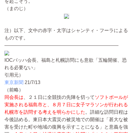
を起こそう。
（まのじ）
注）以下、文中の赤字・太字はシャンティ・フーラによる
ものです。
————————————————————————
IOCバッハ会長、福島と札幌訪問にも意欲「五輪開催、恐
れる必要ない」
引用元）
東京新聞
21/7/13
（前略）
同会長は
、２１日に全競技の先陣を切って
ソフトボールが
実施される福島市と、８月７日に女子マラソンが行われる
札幌市を訪問する考えを明らかにした
。詳細な訪問日程は
今後詰める。東日本大震災の被災地での開催は「甚大な被
害を受けた町や地域の復興を示すことになる」と意義を強