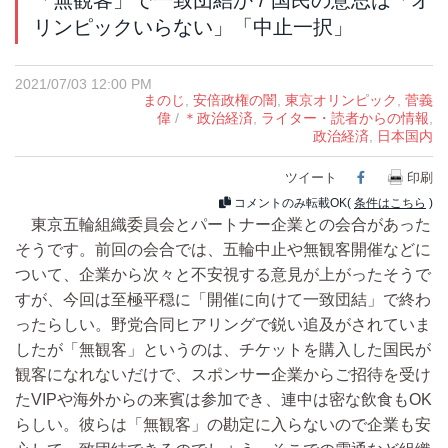
リンピックいらない」「中止一択」
2021/07/03 12:00 PM
まのじ
,
安倍政権の闇
,
東京オリンピック
,
菅義
偉
/
＊政治経済
,
ライター・読者からの情報
,
政治経済
,
日本国内
ツイート
Facebook
印刷
コメントのみ転載OK(
条件はこちら
)
東京五輪組織委員会とパートナー企業との会合があった
そうです。前回の会合では、五輪中止や無観客開催などに
ついて、企業から次々と不安視する意見が上がったそうで
すが、今回は至極平穏に「開催に向けて一致団結」で終わ
ったらしい。野党合同ヒアリングで鋭い追及がされていま
したが「無観客」というのは、チケットを購入した国民が
観客になれないだけで、スポンサー企業からご招待を受け
たVIPや海外からの来賓は参加でき、連中は密な飲食もOK
らしい。彼らは「無観客」の勘定に入らないので企業も安