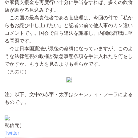
や家賃支援金を再度行い十分に手当をすれば、多くの飲食
店が助かる見込みです。
この国の最高責任者である菅総理は、今回の件で「私か
ら
も
お詫び申し上げたい」と記者の前で他人事のカン違い
コメントです。国会で自ら違法を謝罪し、内閣総辞職に至
る問題です。
今は日本国憲法が最後の命綱になっていますが、このよ
うな法律無視の政権が緊急事態条項を手に入れたら何をし
でかすか、もう火を見るよりも明らかです。
（まのじ）
注）以下、文中の赤字・太字はシャンティ・フーラによる
ものです。
————————————————————————
配信元）
Twitter