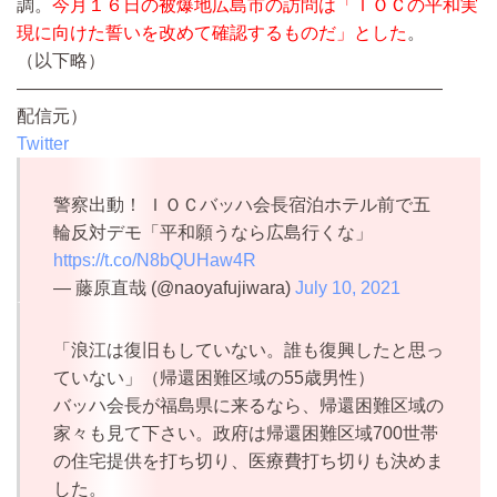
調。
今月１６日の被爆地広島市の訪問は「ＩＯＣの平和実
現に向けた誓いを改めて確認するものだ」とした
。
（以下略）
————————————————————————
配信元）
Twitter
警察出動！ ＩＯＣバッハ会長宿泊ホテル前で五
輪反対デモ「平和願うなら広島行くな」
https://t.co/N8bQUHaw4R
— 藤原直哉 (@naoyafujiwara)
July 10, 2021
「浪江は復旧もしていない。誰も復興したと思っ
ていない」（帰還困難区域の55歳男性）
バッハ会長が福島県に来るなら、帰還困難区域の
家々も見て下さい。政府は帰還困難区域700世帯
の住宅提供を打ち切り、医療費打ち切りも決めま
した。