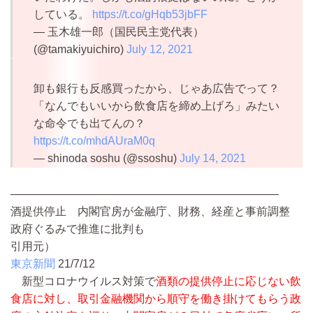
している。
https://t.co/gHqb53jbFF
— 玉木雄一郎（国民民主党代表）
(@tamakiyuichiro)
July 12, 2021
卸も銀行も反感買ったから、じゃあ広告でって？
「なんでもいいから飲食店を締め上げろ」みたい
な命令でも出てんの？
https://t.co/mhdAUraM0q
— shinoda soshu (@ssoshu)
July 14, 2021
————————————————————————
酒提供停止 内閣官房が金融庁、財務、経産と事前調整
政府ぐるみで推進に批判も
引用元）
東京新聞
21/7/12
新型コロナウイルス対策で
酒類の提供停止に応じない飲
食店に対し、取引金融機関から順守を働き掛けてもらう政