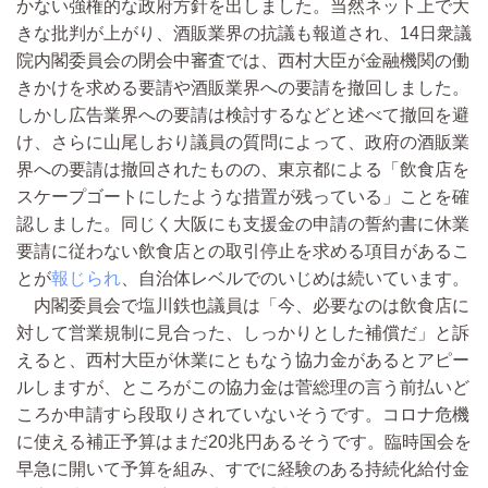
かない強権的な政府方針を出しました。当然ネット上で大
きな批判が上がり、酒販業界の抗議も報道され、14日衆議
院内閣委員会の閉会中審査では、西村大臣が金融機関の働
きかけを求める要請や酒販業界への要請を撤回しました。
しかし広告業界への要請は検討するなどと述べて撤回を避
け、さらに山尾しおり議員の質問によって、政府の酒販業
界への要請は撤回されたものの、東京都による「飲食店を
スケープゴートにしたような措置が残っている」ことを確
認しました。同じく大阪にも支援金の申請の誓約書に休業
要請に従わない飲食店との取引停止を求める項目があるこ
とが
報じられ
、自治体レベルでのいじめは続いています。
内閣委員会で塩川鉄也議員は「今、必要なのは飲食店に
対して営業規制に見合った、しっかりとした補償だ」と訴
えると、西村大臣が休業にともなう協力金があるとアピー
ルしますが、ところがこの協力金は菅総理の言う前払いど
ころか申請すら段取りされていないそうです。コロナ危機
に使える補正予算はまだ20兆円あるそうです。臨時国会を
早急に開いて予算を組み、すでに経験のある持続化給付金