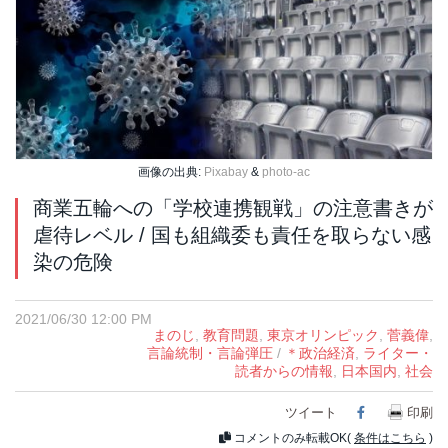
画像の出典:
Pixabay
&
photo-ac
商業五輪への「学校連携観戦」の注意書きが
虐待レベル / 国も組織委も責任を取らない感
染の危険
2021/06/30 12:00 PM
まのじ
,
教育問題
,
東京オリンピック
,
菅義偉
,
言論統制・言論弾圧
/
＊政治経済
,
ライター・
読者からの情報
,
日本国内
,
社会
ツイート
Facebook
印刷
コメントのみ転載OK(
条件はこちら
)