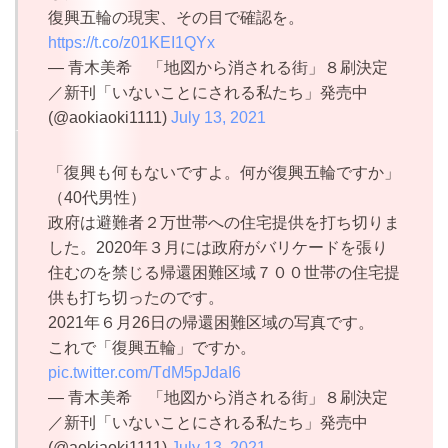
復興五輪の現実、その目で確認を。
https://t.co/z01KEI1QYx
— 青木美希 「地図から消される街」８刷決定
／新刊「いないことにされる私たち」発売中
(@aokiaoki1111)
July 13, 2021
「復興も何もないですよ。何が復興五輪ですか」
（40代男性）
政府は避難者２万世帯への住宅提供を打ち切りま
した。2020年３月には政府がバリケードを張り
住むのを禁じる帰還困難区域７００世帯の住宅提
供も打ち切ったのです。
2021年６月26日の帰還困難区域の写真です。
これで「復興五輪」ですか。
pic.twitter.com/TdM5pJdaI6
— 青木美希 「地図から消される街」８刷決定
／新刊「いないことにされる私たち」発売中
(@aokiaoki1111)
July 13, 2021