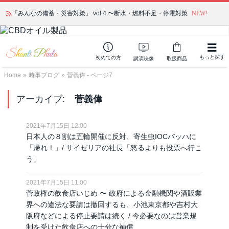
「みんなの備蓄・災害対策」 vol.4 〜断水・燃料不足・停電対策
NEW!
もっと探す
初めての方
講演映像
取扱商品
Home
»
時事ブログ
»
菅義偉 - ページ7
アーカイブ:
菅義偉
2021年7月15日 12:00
日本人の８割は五輪開催に反対、寄生虫IOCバッハに
「帰れ！」/ サイゼリアの社長「怒るよりも投票へ行こ
う」
2021年7月15日 11:00
菅政権の飲食店いじめ 〜 政府による金融機関や酒販業
界への違法な要請は撤回するも、小池東京都や吉村大
阪府などによる停止要請は続く / 今必要なのは営業規
制を受けた飲食店への十分な補償