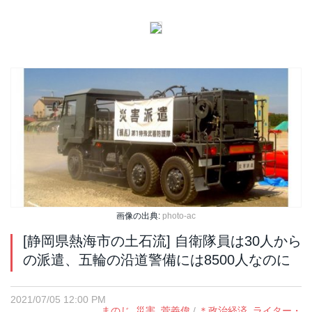
画像の出典:
photo-ac
[静岡県熱海市の土石流] 自衛隊員は30人から
の派遣、五輪の沿道警備には8500人なのに
2021/07/05 12:00 PM
まのじ
,
災害
,
菅義偉
/
＊政治経済
,
ライター・