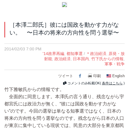
［本澤二郎氏］彼には国政を動かす力がな
い。 〜日本の将来の方向性を問う選挙〜
2014/02/03 7:00 PM
'14政界再編
,
都知事選
/
＊政治経済
,
原発・放
射能
,
政治経済
,
日本国内
,
竹下氏からの情報
,
軍事・戦争
ツイート
Facebook
印刷
English
コメントのみ転載OK(
条件はこちら
)
竹下雅敏氏からの情報です。
全面的に同意します。本澤氏の言う通り、残念ながら宇
都宮氏には政治力が無く、“彼には国政を動かす力がな
い”のです。今回の選挙は単なる知事選ではなく、日本の
将来の方向性を問う選挙なのです。残念ながら日本の人口
が東京に集中している現状では、民意の大部分を東京都民