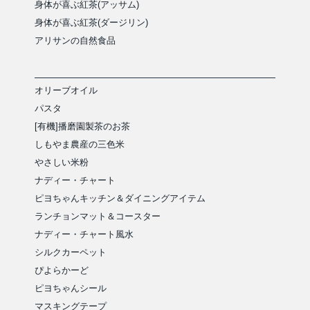
身体が喜ぶ紅茶(アッサム)
身体が喜ぶ紅茶(ダージリン)
アリサンの自然食品
オリーブオイル
パスタ
[有機]播磨園製茶のお茶
しもやま農産の三色米
やさしい米粉
ナディー・チャート
ピヨちゃんキッチン＆ダイニングアイテム
ランチョンマット＆コースター
ナディー・チャート風水
シルクカーペット
ぴよらかーど
ピヨちゃんシール
マスキングテープ