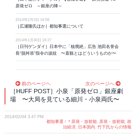
原発ゼロ ～銀座の陣～
2014年2月3日 16:56
［広瀬隆氏ほか］都知事選について
2014年1月30日 18:27
［日刊ゲンダイ］日本中に「核廃絶」広告 池田名誉会
長“脱舛添”指令の波紋 〜直観とはどういうものか〜
前のページヘ
次のページへ
［HUFF POST］小泉「原発ゼロ」銀座劇
場 〜大局を見ている細川・小泉両氏〜
2014/02/04 3:47 PM
都知事選
/
＊原発・放射能
,
原発・放射能
,
政
治経済
,
日本国内
,
竹下氏からの情報