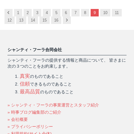
Previous
1
2
3
4
5
6
7
8
9
10
11
Next
12
13
14
15
16
シャンティ・フーラ合同会社
シャンティ・フーラの提供する情報と商品について、 皆さまに
次の３つのことをお約束します。
真実
のものであること
信頼
できるものであること
最高品質
のものであること
» シャンティ・フーラの事業運営とスタッフ紹介
» 時事ブログ編集部のご紹介
» 会社概要
» プライバシーポリシー
» 利用規約(サイト全体)