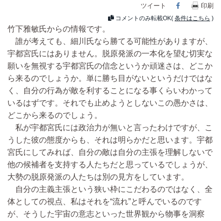
ツイート
Facebook
印刷
コメントのみ転載OK(
条件はこちら
)
竹下雅敏氏からの情報です。
誰が考えても、細川氏なら勝てる可能性がありますが、
宇都宮氏にはありません。脱原発派の一本化を望む切実な
願いを無視する宇都宮氏の信念というか頑迷さは、どこか
ら来るのでしょうか。単に勝ち目がないというだけではな
く、自分の行為が敵を利することになる事くらいわかって
いるはずです。それでも止めようとしないこの愚かさは、
どこから来るのでしょう。
私が宇都宮氏には政治力が無いと言ったわけですが、こ
うした彼の態度からも、それは明らかだと思います。宇都
宮氏にしてみれば、自分の敵は自分の主張を理解しないで
他の候補者を支持する人たちだと思っているでしょうが、
大勢の脱原発派の人たちは別の見方をしています。
自分の主義主張という狭い枠にこだわるのではなく、全
体としての視点、私はそれを“流れ”と呼んでいるのです
が、そうした宇宙の意志といった世界観から物事を洞察