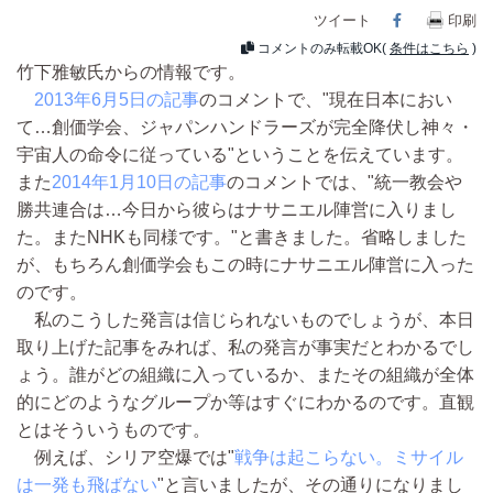
ツイート
Facebook
印刷
コメントのみ転載OK(
条件はこちら
)
竹下雅敏氏からの情報です。
2013年6月5日の記事
のコメントで、"現在日本におい
て…創価学会、ジャパンハンドラーズが完全降伏し神々・
宇宙人の命令に従っている"ということを伝えています。
また
2014年1月10日の記事
のコメントでは、"統一教会や
勝共連合は…今日から彼らはナサニエル陣営に入りまし
た。またNHKも同様です。"と書きました。省略しました
が、もちろん創価学会もこの時にナサニエル陣営に入った
のです。
私のこうした発言は信じられないものでしょうが、本日
取り上げた記事をみれば、私の発言が事実だとわかるでし
ょう。誰がどの組織に入っているか、またその組織が全体
的にどのようなグループか等はすぐにわかるのです。直観
とはそういうものです。
例えば、シリア空爆では"
戦争は起こらない。ミサイル
は一発も飛ばない
"と言いましたが、その通りになりまし