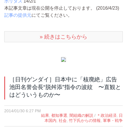
ポリタス
14/2/1
本記事文章は現在公開を停止しております。 (2016/4/23)
記事の提供元
にてご覧ください。
» 続きはこちらから
［日刊ゲンダイ］日本中に「核廃絶」広告
池田名誉会長“脱舛添”指令の波紋 〜直観と
はどういうものか〜
2014/01/30 6:27 PM
結果
,
都知事選
,
闇組織の解説
/
＊政治経済
,
日
本国内
,
社会
,
竹下氏からの情報
,
軍事・戦争