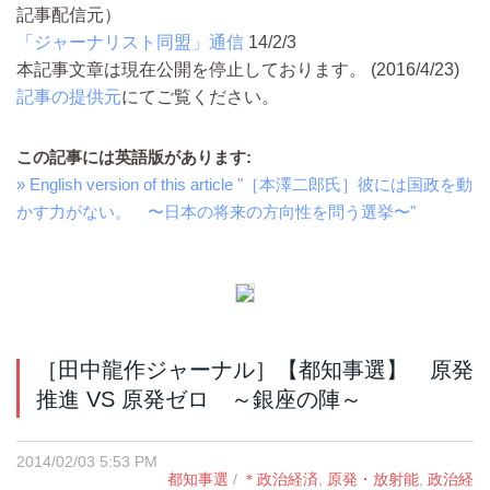
記事配信元）
「ジャーナリスト同盟」通信
14/2/3
本記事文章は現在公開を停止しております。 (2016/4/23)
記事の提供元
にてご覧ください。
この記事には英語版があります:
» English version of this article "［本澤二郎氏］彼には国政を動
かす力がない。 〜日本の将来の方向性を問う選挙〜"
［田中龍作ジャーナル］【都知事選】 原発
推進 VS 原発ゼロ ～銀座の陣～
2014/02/03 5:53 PM
都知事選
/
＊政治経済
,
原発・放射能
,
政治経