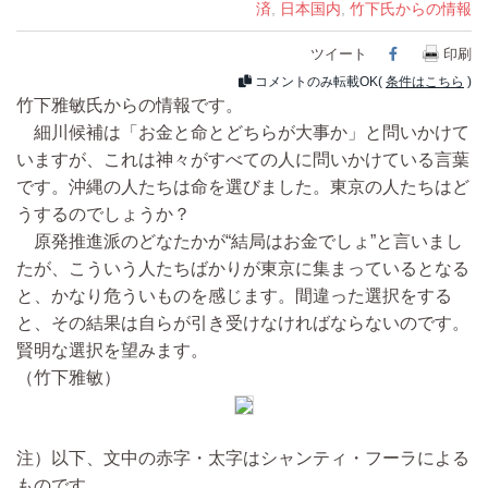
済
,
日本国内
,
竹下氏からの情報
ツイート
Facebook
印刷
コメントのみ転載OK(
条件はこちら
)
竹下雅敏氏からの情報です。
細川候補は「お金と命とどちらが大事か」と問いかけて
いますが、これは神々がすべての人に問いかけている言葉
です。沖縄の人たちは命を選びました。東京の人たちはど
うするのでしょうか？
原発推進派のどなたかが“結局はお金でしょ”と言いまし
たが、こういう人たちばかりが東京に集まっているとなる
と、かなり危ういものを感じます。間違った選択をする
と、その結果は自らが引き受けなければならないのです。
賢明な選択を望みます。
（竹下雅敏）
注）以下、文中の赤字・太字はシャンティ・フーラによる
ものです。