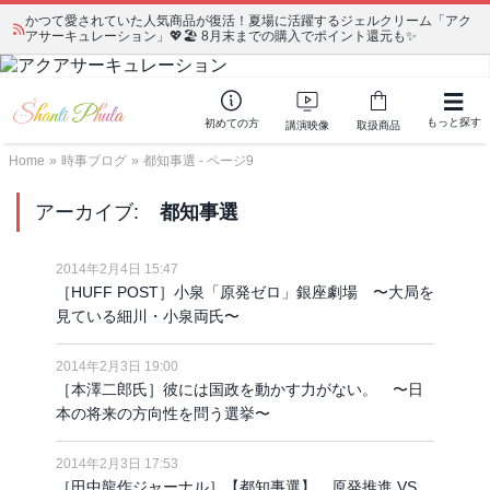
かつて愛されていた人気商品が復活！夏場に活躍するジェルクリーム「アク
アサーキュレーション」💖🏖️ 8月末までの購入でポイント還元も✨
もっと探す
初めての方
講演映像
取扱商品
Home
»
時事ブログ
»
都知事選 - ページ9
アーカイブ:
都知事選
2014年2月4日 15:47
［HUFF POST］小泉「原発ゼロ」銀座劇場 〜大局を
見ている細川・小泉両氏〜
2014年2月3日 19:00
［本澤二郎氏］彼には国政を動かす力がない。 〜日
本の将来の方向性を問う選挙〜
2014年2月3日 17:53
［田中龍作ジャーナル］【都知事選】 原発推進 VS