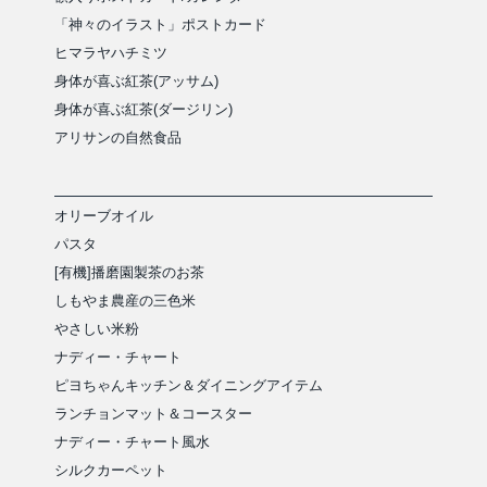
「神々のイラスト」ポストカード
ヒマラヤハチミツ
身体が喜ぶ紅茶(アッサム)
身体が喜ぶ紅茶(ダージリン)
アリサンの自然食品
オリーブオイル
パスタ
[有機]播磨園製茶のお茶
しもやま農産の三色米
やさしい米粉
ナディー・チャート
ピヨちゃんキッチン＆ダイニングアイテム
ランチョンマット＆コースター
ナディー・チャート風水
シルクカーペット