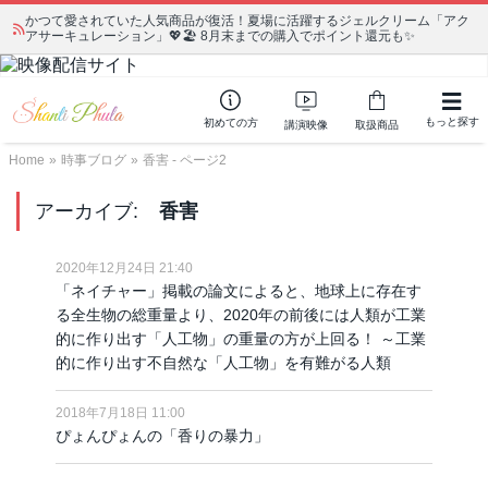
かつて愛されていた人気商品が復活！夏場に活躍するジェルクリーム「アク
アサーキュレーション」💖🏖️ 8月末までの購入でポイント還元も✨
もっと探す
初めての方
講演映像
取扱商品
Home
»
時事ブログ
»
香害 - ページ2
アーカイブ:
香害
2020年12月24日 21:40
「ネイチャー」掲載の論文によると、地球上に存在す
る全生物の総重量より、2020年の前後には人類が工業
的に作り出す「人工物」の重量の方が上回る！ ～工業
的に作り出す不自然な「人工物」を有難がる人類
2018年7月18日 11:00
ぴょんぴょんの「香りの暴力」