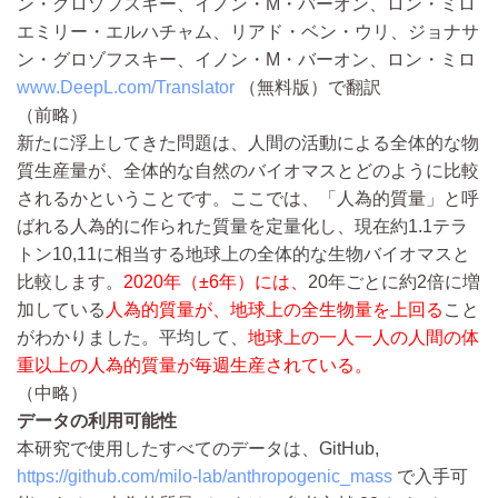
ン・グロゾフスキー、イノン・M・バーオン、ロン・ミロ
エミリー・エルハチャム、リアド・ベン・ウリ、ジョナサ
ン・グロゾフスキー、イノン・M・バーオン、ロン・ミロ
www.DeepL.com/Translator
（無料版）で翻訳
（前略）
新たに浮上してきた問題は、人間の活動による全体的な物
質生産量が、全体的な自然のバイオマスとどのように比較
されるかということです。ここでは、「人為的質量」と呼
ばれる人為的に作られた質量を定量化し、現在約1.1テラ
トン10,11に相当する地球上の全体的な生物バイオマスと
比較します。
2020年（±6年）には、
20年ごとに約2倍に増
加している
人為的質量が、地球上の全生物量を上回る
こと
がわかりました。平均して、
地球上の一人一人の人間の体
重以上の人為的質量が毎週生産されている。
（中略）
データの利用可能性
本研究で使用したすべてのデータは、GitHub,
https://github.com/milo-lab/anthropogenic_mass
で入手可