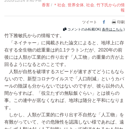
2020/12/24 9:40 PM
香害
/
＊社会
,
世界全体
,
社会
,
竹下氏からの情
報
ツイート
Facebook
印刷
コメントのみ転載OK(
条件はこちら
)
竹下雅敏氏からの情報です。
「ネイチャー」に掲載された論文によると、地球上に存
在する全生物の総重量は約1.1テラトンだが、2020年の前
後には人類が工業的に作り出す「人工物」の重量の方が上
回るようになるとのことです。
人類が自然を破壊するスピードが速すぎてどうにもなら
ないので、新型コロナウイルスで「人口削減」というカバ
ールの陰謀も分からないではないのですが、彼ら以外の人
間からすれば、「役立たずの無駄飯ぐらい」とは彼らの
事。この連中が居なくなれば、地球は随分と平和になりま
す。
しかし、人類が工業的に作り出す不自然な「人工物」を
有難がっていて、その危険性を認識しない様であれば、遠