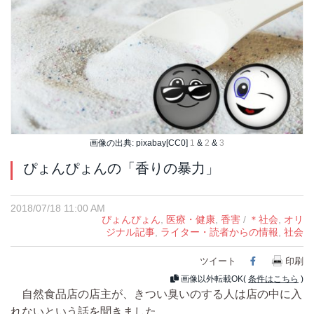
画像の出典: pixabay[CC0]
1
&
2
&
3
ぴょんぴょんの「香りの暴力」
2018/07/18 11:00 AM
ぴょんぴょん
,
医療・健康
,
香害
/
＊社会
,
オリ
ジナル記事
,
ライター・読者からの情報
,
社会
ツイート
Facebook
印刷
画像以外転載OK(
条件はこちら
)
自然食品店の店主が、きつい臭いのする人は店の中に入
れないという話を聞きました。