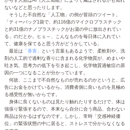
からず人類はAI（人工知能）によって滅ぼされるかも知れ
ないなどと思ったりします。
そうした不自然な「人工物」の例が冒頭のツイート。
「ティーバッグ1袋で、約116億のマイクロプラスチック
と約31億のナノプラスチックがお湯の中に放出されてい
る」のだとか。ヒェ～、こんなものを毎日体に入れてい
て、健康を保てると思う方がどうかしている。
最近は
「香害」
という言葉もあるようで、柔軟剤や、洗
剤の人工的で過剰な香りに含まれる化学物質が、めまいや
吐き気、思考力の低下を引き起こし、化学物質過敏症の原
因の一つになることが分かっています。
何故、ここまで不自然なものが売れるのかというと、広
告にお金をかけているから。消費者側に良いものを見極め
る感受性が無いからです。
身体に良くないものは見たり触れたりするだけで、体は
強張り緊張するので、本来なら自分に合う商品、合わない
商品は分かるはずなのです。しかし、常時「交感神経優
位」の緊張状態の中に居ると、ストレスで分からなくなる