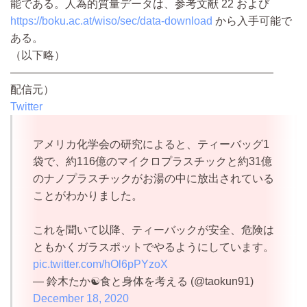
能である。人為的質量データは、参考文献 22 および
https://boku.ac.at/wiso/sec/data-download
から入手可能で
ある。
（以下略）
————————————————————————
配信元）
Twitter
アメリカ化学会の研究によると、ティーバッグ1
袋で、約116億のマイクロプラスチックと約31億
のナノプラスチックがお湯の中に放出されている
ことがわかりました。
これを聞いて以降、ティーバックが安全、危険は
ともかくガラスポットでやるようにしています。
pic.twitter.com/hOl6pPYzoX
— 鈴木たか☯️食と身体を考える (@taokun91)
December 18, 2020