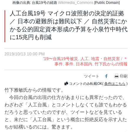
画像の出典: 台風19号の経路
Wikimedia_Commons
[Public Domain]
人工台風19号 マイクロ波照射の決定的証拠
／ 日本の避難所は難民以下 ／ 自然災害にか
かる公的固定資本形成の予算を小泉竹中時代
に15兆円も削減
2019/10/13 10:00 PM
'19〜台風19号被災
,
人工
,
地震・自然災害
/
＊
事件
,
事件
,
日本国内
,
竹下氏からの情報
ツイート
Facebook
印刷
コメントのみ転載OK(
条件はこちら
)
竹下雅敏氏からの情報です。
今回の台風の出現の仕方があまりにも異常だったので、
わざわざ「人工台風」とコメントしなくても誰でもわかる
だろうと思っていたのですが、ツイートなどを見ている
と、未だに「人工台風」という概念に拒絶反応を示す人た
ちが結構いるのには、驚きます。