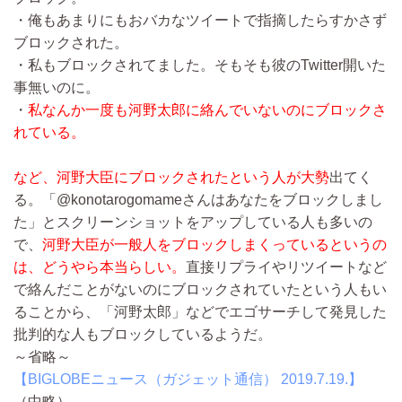
・俺もあまりにもおバカなツイートで指摘したらすかさず
ブロックされた。
・私もブロックされてました。そもそも彼のTwitter開いた
事無いのに。
・
私なんか一度も河野太郎に絡んでいないのにブロックさ
れている。
など、河野大臣にブロックされたという人が大勢
出てく
る。「@konotarogomameさんはあなたをブロックしまし
た」とスクリーンショットをアップしている人も多いの
で、
河野大臣が一般人をブロックしまくっているというの
は、どうやら本当らしい。
直接リプライやリツイートなど
で絡んだことがないのにブロックされていたという人もい
ることから、「河野太郎」などでエゴサーチして発見した
批判的な人もブロックしているようだ。
～省略～
【BIGLOBEニュース（ガジェット通信） 2019.7.19.】
（中略）