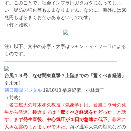
す。このことで、社会インフラはガタガタになってしま
い、堤防の強化等もままなりません。なのに、海外には30
兆円もばらまくお金があるというのです。
（竹下雅敏）
注）以下、文中の赤字・太字はシャンティ・フーラによる
ものです。
————————————————————————
台風１９号、なぜ関東直撃？上陸までの「驚くべき経過」
引用元）
朝日新聞デジタル
19/10/13
桑原紀彦、小林舞子
（前略）
名古屋大の坪木和久教授（気象学）は、
台風１９号
の発
生から発達、接近までは
「驚くべき経過をたどった」
と話
す。まず
発生直後、中心気圧が１日で急速に低下
。非常に
大きな雲のまとまりができた。
海水温や大気の対流などの