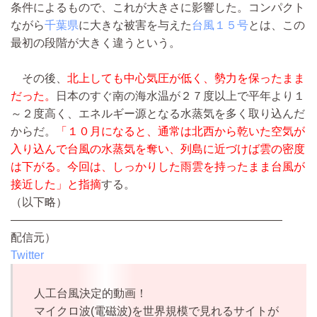
条件によるもので、これが大きさに影響した。コンパクト
ながら
千葉県
に大きな被害を与えた
台風１５号
とは、この
最初の段階が大きく違うという。
その後、
北上しても中心気圧が低く、勢力を保ったまま
だった。
日本のすぐ南の海水温が２７度以上で平年より１
～２度高く、エネルギー源となる水蒸気を多く取り込んだ
からだ。
「１０月になると、通常は北西から乾いた空気が
入り込んで台風の水蒸気を奪い、列島に近づけば雲の密度
は下がる。今回は、しっかりした雨雲を持ったまま台風が
接近した」と指摘
する。
（以下略）
————————————————————————
配信元）
Twitter
人工台風決定的動画！
マイクロ波(電磁波)を世界規模で見れるサイトが