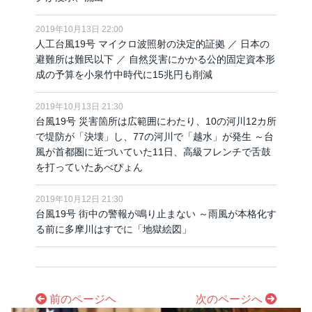
2019年10月13日 22:00
人工台風19号 マイクロ波照射の決定的証拠 ／ 日本の
避難所は難民以下 ／ 自然災害にかかる公的固定資本形
成の予算を小泉竹中時代に15兆円も削減
2019年10月13日 21:30
台風19号 災害箇所は広範囲にわたり、10の河川12カ所
で堤防が「決壊」し、77の河川で「越水」が発生 ～台
風が首都圏に近づいていた11日、高級フレンチで舌鼓
を打っていたあべぴょん
2019年10月12日 21:30
台風19号 街中の警報が鳴り止まない ～雨風が本格化す
る前に多摩川はすでに「地獄絵図」
前のページヘ
次のページへ