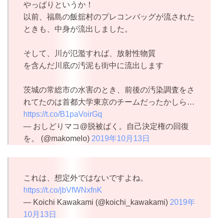
やっぱりというか！
以前、福島の飯舘村のプレコンバッグが流された
ときも、中身が流出しました。
そして、川が氾濫すれば、放射性物質
を含んだ川底の汚泥も街中に流出します
茨城の常総市の水害のとき、前後の汚染調査をさ
れてたのは首都大学東京のチームだったかしら…
https://t.co/B1paVoirGq
— おしどりマコ@脱被ばく。自己決定権の回復
を。 (@makomelo)
2019年10月13日
これは、想定外ではないですよね。
https://t.co/jbVfWNxfnK
— Koichi Kawakami (@koichi_kawakami)
2019年
10月13日