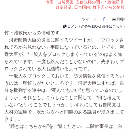
地震・自然災害
,
安倍政権の闇
/
＊政治経済
,
政治経済
,
日本国内
,
竹下氏からの情報
ツイート
Facebook
印刷
コメントのみ転載OK(
条件はこちら
)
竹下雅敏氏からの情報です。
河野防衛大臣の災害に関するツイートが、「ブロックさ
れてるから見れない」事態になっているとのことです。河
野大臣が、“一般人をブロックしまくっている”のはよく知
られています。一度も絡んだことがないのに、先まわりブ
ロックされている人も結構いるようです。
一般人をブロックしておいて、防災情報を発信するとい
うのは、理解しがたいところです。河野大臣にすれば、自
分を批判する連中は、“死んでもいい”と思っているのでし
ょうか。それとも、こうしたことに関して、“何も考えて
いない”ということでしょうか。いずれにしても自民党は
人材の宝庫で、次から次へと問題のある議員が湧き出して
きます。
“続きはこちらから”をご覧ください。二階幹事長は、台