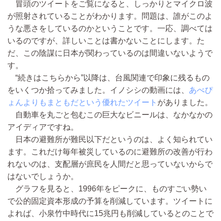
冒頭のツイートをご覧になると、しっかりとマイクロ波
が照射されていることがわかります。問題は、誰がこのよ
うな悪さをしているのかということです。一応、調べては
いるのですが、詳しいことは書かないことにします。た
だ、この陰謀に日本が関わっているのは間違いないようで
す。
“続きはこちらから”以降は、台風関連で印象に残るもの
をいくつか拾ってみました。イノシシの動画には、
あべぴ
ょんよりもまともだという優れたツイート
がありました。
自動車を丸ごと包むこの巨大なビニールは、なかなかの
アイディアですね。
日本の避難所が難民以下だというのは、よく知られてい
ます。これだけ毎年被災しているのに避難所の改善が行わ
れないのは、支配層が庶民を人間だと思っていないからで
はないでしょうか。
グラフを見ると、1996年をピークに、ものすごい勢い
で公的固定資本形成の予算を削減しています。ツイートに
よれば、小泉竹中時代に15兆円も削減しているとのことで