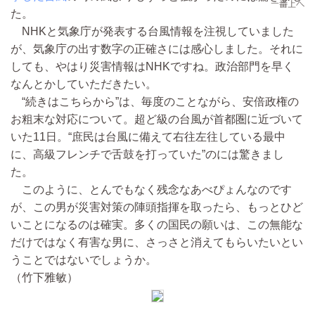
た。
NHKと気象庁が発表する台風情報を注視していました
が、気象庁の出す数字の正確さには感心しました。それに
しても、やはり災害情報はNHKですね。政治部門を早く
なんとかしていただきたい。
“続きはこちらから”は、毎度のことながら、安倍政権の
お粗末な対応について。超ど級の台風が首都圏に近づいて
いた11日。“庶民は台風に備えて右往左往している最中
に、高級フレンチで舌鼓を打っていた”のには驚きまし
た。
このように、とんでもなく残念なあべぴょんなのです
が、この男が災害対策の陣頭指揮を取ったら、もっとひど
いことになるのは確実。多くの国民の願いは、この無能な
だけではなく有害な男に、さっさと消えてもらいたいとい
うことではないでしょうか。
（竹下雅敏）