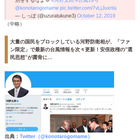
別をするなよ💢
#河野太郎
#台風19号
@konotarogomame
pic.twitter.com/7vLjJuxnta
— しっぽ (@uzuratukune3)
October 12, 2019
（中略）
大量の国民をブロックしている河野防衛相が、「ファ
ン限定」で最新の台風情報を次々更新！安倍政権の”選
民思想”が露骨に…
出典：
Twitter（@konotarogomame）