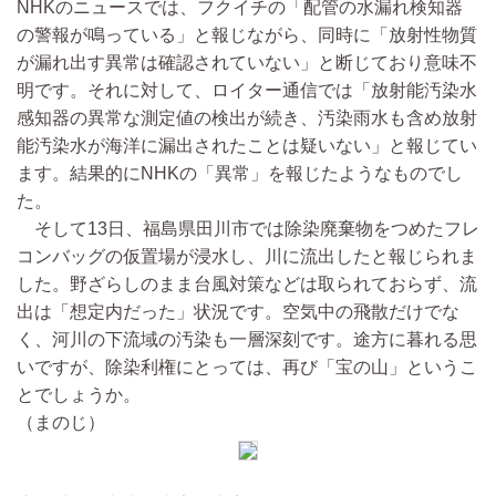
NHKのニュースでは、フクイチの「配管の水漏れ検知器
の警報が鳴っている」と報じながら、同時に「放射性物質
が漏れ出す異常は確認されていない」と断じており意味不
明です。それに対して、ロイター通信では「放射能汚染水
感知器の異常な測定値の検出が続き、汚染雨水も含め放射
能汚染水が海洋に漏出されたことは疑いない」と報じてい
ます。結果的にNHKの「異常」を報じたようなものでし
た。
そして13日、福島県田川市では除染廃棄物をつめたフレ
コンバッグの仮置場が浸水し、川に流出したと報じられま
した。野ざらしのまま台風対策などは取られておらず、流
出は「想定内だった」状況です。空気中の飛散だけでな
く、河川の下流域の汚染も一層深刻です。途方に暮れる思
いですが、除染利権にとっては、再び「宝の山」というこ
とでしょうか。
（まのじ）