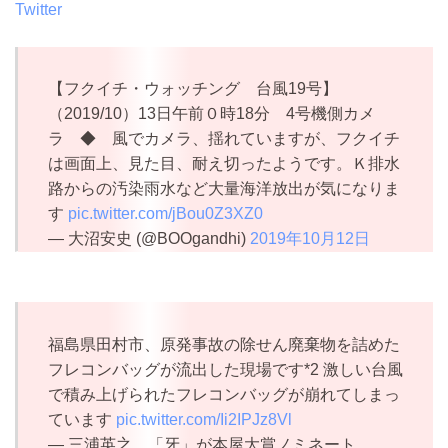
Twitter
【フクイチ・ウォッチング 台風19号】
（2019/10）13日午前０時18分 4号機側カメ
ラ ◆ 風でカメラ、揺れていますが、フクイチ
は画面上、見た目、耐え切ったようです。Ｋ排水
路からの汚染雨水など大量海洋放出が気になりま
す
pic.twitter.com/jBou0Z3XZ0
— 大沼安史 (@BOOgandhi)
2019年10月12日
福島県田村市、原発事故の除せん廃棄物を詰めた
フレコンバッグが流出した現場です*2 激しい台風
で積み上げられたフレコンバッグが崩れてしまっ
ています
pic.twitter.com/Ii2IPJz8Vl
— 三浦英之 「牙」が本屋大賞ノミネート