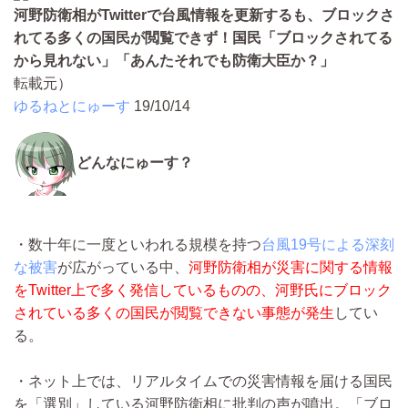
河野防衛相がTwitterで台風情報を更新するも、ブロックさ
れてる多くの国民が閲覧できず！国民「ブロックされてる
から見れない」「あんたそれでも防衛大臣か？」
転載元）
ゆるねとにゅーす
19/10/14
どんなにゅーす？
・数十年に一度といわれる規模を持つ
台風19号による深刻
な被害
が広がっている中、
河野防衛相が災害に関する情報
をTwitter上で多く発信しているものの、河野氏にブロック
されている多くの国民が閲覧できない事態が発生
してい
る。
・ネット上では、リアルタイムでの災害情報を届ける国民
を「選別」している河野防衛相に批判の声が噴出。「ブロ