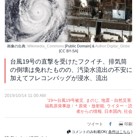
画像の出典:
Wikimedia_Commons
[Public Domain] &
Author:Digital_Globe
[CC BY-SA]
台風19号の直撃を受けたフクイチ、排気筒
の倒壊は免れたものの、汚染水流出の不安に
加えてフレコンバッグが浸水、流出
2019/10/14 11:00 AM
'19〜台風19号被災
,
まのじ
,
地震・自然災害
,
福島原発事故
/
＊原発・放射能
,
ライター・読
者からの情報
,
日本国内
,
社会
ツイート
Facebook
印刷
コメントのみ転載OK(
条件はこちら
)