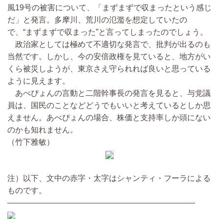
風19号の被害について、「まずまずで収まったという感じ
だ」と発言。多摩川、荒川の氾濫を想定していたの
で、“まずまずで収まった”と言ってしまったのでしょう。
政治家としては極めて不適切な発言で、批判が出るのも
当然です。しかし、今の安倍政権を見ていると、地方がい
くら被災しようが、東京さえ守られれば良いと思っている
ように見えます。
あべぴょんの言動と二階幹事長の発言を見ると、与党議
員は、国民のことなどどうでもいいと考えているとしか思
えません。あべぴょんの場合、株価と支持率しか頭にない
のかも知れません。
（竹下雅敏）
注）以下、文中の赤字・太字はシャンティ・フーラによる
ものです。
————————————————————————