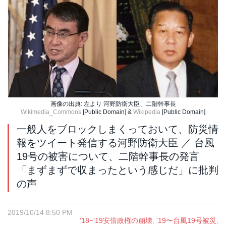
画像の出典: 左より 河野防衛大臣、二階幹事長
Wikimedia_Commons
[Public Domain] &
Wikipedia
[Public Domain]
一般人をブロックしまくっておいて、防災情
報をツイート発信する河野防衛大臣 ／ 台風
19号の被害について、二階幹事長の発言
「まずまずで収まったという感じだ」に批判
の声
2019/10/14 8:50 PM
'18−'19安倍政権の崩壊
,
'19〜台風19号被災
,