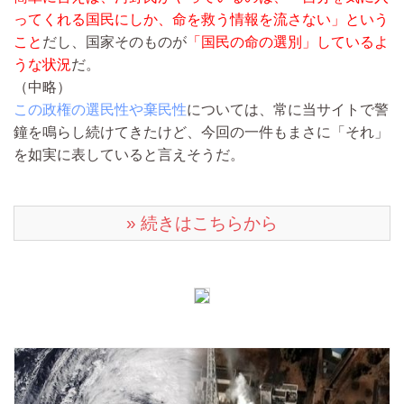
ってくれる国民にしか、命を救う情報を流さない」という
こと
だし、国家そのものが
「国民の命の選別」しているよ
うな状況
だ。
（中略）
この政権の選民性や棄民性
については、常に当サイトで警
鐘を鳴らし続けてきたけど、今回の一件もまさに「それ」
を如実に表していると言えそうだ。
» 続きはこちらから