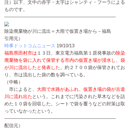
注）以下、文中の赤字・太字はシャンティ・フーラによる
ものです。
————————————————————————
除染廃棄物が川に流出＝大雨で仮置き場から－福島
引用元）
時事ドットコムニュース
19/10/13
福島県田村市は
１３日、東京電力福島第１原発事故の
除染
廃棄物を袋に入れて保管する市内の仮置き場が浸水し、袋
が川に流出したと発表した
。約２７００袋が保管されてお
り、市は流出した袋の数を調べている。
（中略）
市によると、
大雨で水路があふれ、仮置き場の袋が古道
川に流れ出た
という。これまでに汚染された草木などを詰
めた１０袋を回収した。シートで袋を覆うなどの対策は取
っていなかったという。
————————————————————————
配信元）