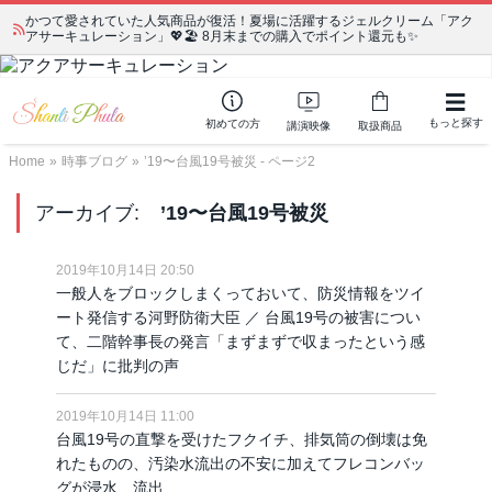
かつて愛されていた人気商品が復活！夏場に活躍するジェルクリーム「アク
アサーキュレーション」💖🏖️ 8月末までの購入でポイント還元も✨
もっと探す
初めての方
講演映像
取扱商品
Home
»
時事ブログ
»
’19〜台風19号被災 - ページ2
アーカイブ:
’19〜台風19号被災
2019年10月14日 20:50
一般人をブロックしまくっておいて、防災情報をツイ
ート発信する河野防衛大臣 ／ 台風19号の被害につい
て、二階幹事長の発言「まずまずで収まったという感
じだ」に批判の声
2019年10月14日 11:00
台風19号の直撃を受けたフクイチ、排気筒の倒壊は免
れたものの、汚染水流出の不安に加えてフレコンバッ
グが浸水、流出