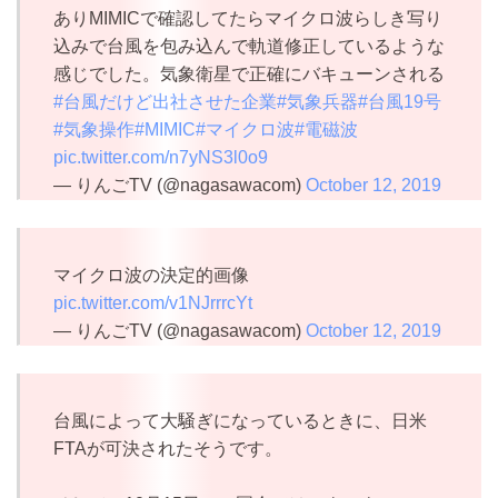
ありMIMICで確認してたらマイクロ波らしき写り
込みで台風を包み込んで軌道修正しているような
感じでした。気象衛星で正確にバキューンされる
#台風だけど出社させた企業
#気象兵器
#台風19号
#気象操作
#MIMIC
#マイクロ波
#電磁波
pic.twitter.com/n7yNS3l0o9
— りんごTV (@nagasawacom)
October 12, 2019
マイクロ波の決定的画像
pic.twitter.com/v1NJrrrcYt
— りんごTV (@nagasawacom)
October 12, 2019
台風によって大騒ぎになっているときに、日米
FTAが可決されたそうです。