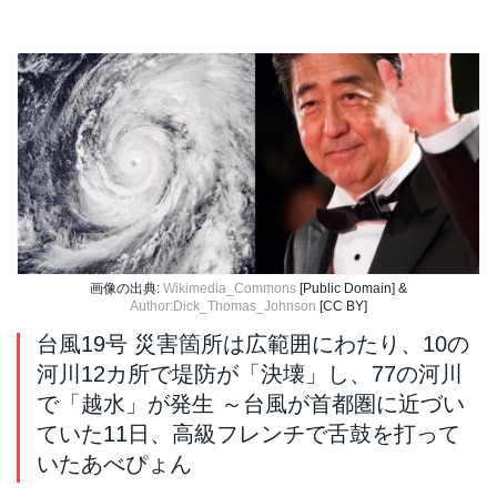
画像の出典:
Wikimedia_Commons
[Public Domain] &
Author:Dick_Thomas_Johnson
[CC BY]
台風19号 災害箇所は広範囲にわたり、10の
河川12カ所で堤防が「決壊」し、77の河川
で「越水」が発生 ～台風が首都圏に近づい
ていた11日、高級フレンチで舌鼓を打って
いたあべぴょん