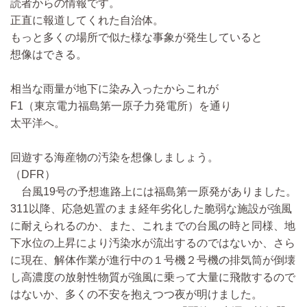
読者からの情報です。
正直に報道してくれた自治体。
もっと多くの場所で似た様な事象が発生していると
想像はできる。
相当な雨量が地下に染み入ったからこれが
F1（東京電力福島第一原子力発電所）を通り
太平洋へ。
回遊する海産物の汚染を想像しましょう。
（DFR）
台風19号の予想進路上には福島第一原発がありました。
311以降、応急処置のまま経年劣化した脆弱な施設が強風
に耐えられるのか、また、これまでの台風の時と同様、地
下水位の上昇により汚染水が流出するのではないか、さら
に現在、解体作業が進行中の１号機２号機の排気筒が倒壊
し高濃度の放射性物質が強風に乗って大量に飛散するので
はないか、多くの不安を抱えつつ夜が明けました。