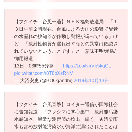
【フクイチ 台風一過】ＮＨＫ福島放送局 「１
３日午前２時現在、台風による大雨の影響で配管
の水漏れの検知器が作動し警報が鳴っている」け
ど、「放射性物質が漏れ出すなどの異常は確認さ
れていないということです」と、意味不明/矛盾/
御用報道
13日 03時55分発
https://t.co/NirVb5kgCL
pic.twitter.com/r8T8oXzRNV
— 大沼安史 (@BOOgandhi)
2019年10月13日
【フクイチ 台風直撃】ロイター通信が国際社会
に告知報道：「フクシマに関心集中 放射能汚染
水感知器、異常な測定値の検出、続く」★汚染雨
水も含め放射能汚染水が海洋に漏出されたことは