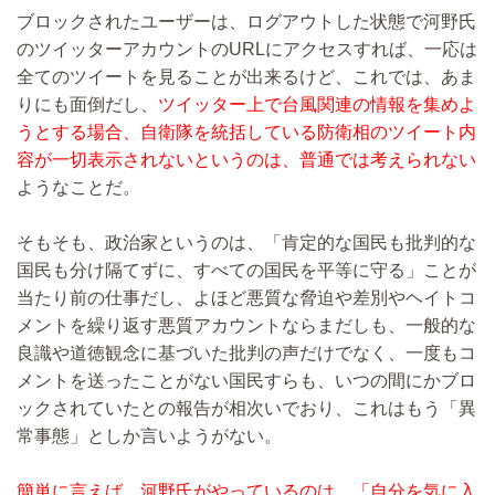
ブロックされたユーザーは、ログアウトした状態で河野氏
のツイッターアカウントのURLにアクセスすれば、一応は
全てのツイートを見ることが出来るけど、これでは、あま
りにも面倒だし、
ツイッター上で台風関連の情報を集めよ
うとする場合、自衛隊を統括している防衛相のツイート内
容が一切表示されないというのは、普通では考えられない
ようなことだ。
そもそも、政治家というのは、「肯定的な国民も批判的な
国民も分け隔てずに、すべての国民を平等に守る」ことが
当たり前の仕事だし、よほど悪質な脅迫や差別やヘイトコ
メントを繰り返す悪質アカウントならまだしも、一般的な
良識や道徳観念に基づいた批判の声だけでなく、一度もコ
メントを送ったことがない国民すらも、いつの間にかブロ
ックされていたとの報告が相次いでおり、これはもう「異
常事態」としか言いようがない。
簡単に言えば、河野氏がやっているのは、「自分を気に入