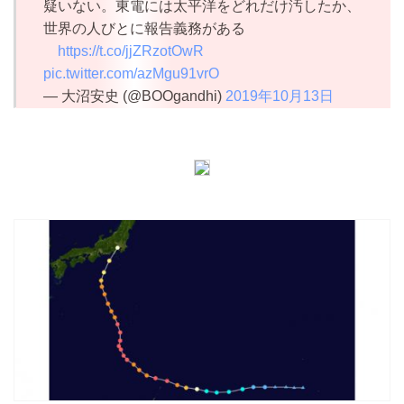
疑いない。東電には太平洋をどれだけ汚したか、
世界の人びとに報告義務がある
https://t.co/jjZRzotOwR
pic.twitter.com/azMgu91vrO
— 大沼安史 (@BOOgandhi)
2019年10月13日