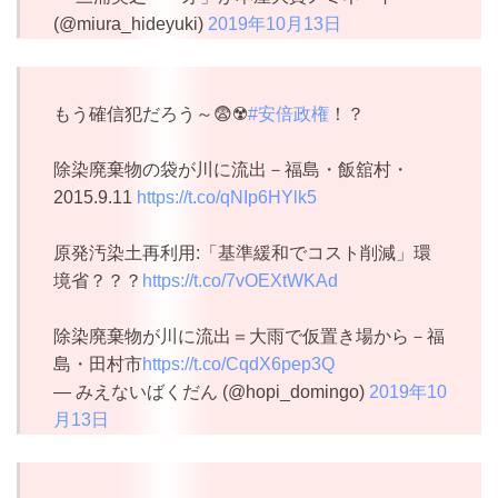
(@miura_hideyuki)
2019年10月13日
もう確信犯だろう～😨☢️
#安倍政権
！？
除染廃棄物の袋が川に流出－福島・飯舘村・
2015.9.11
https://t.co/qNIp6HYlk5
原発汚染土再利用:「基準緩和でコスト削減」環
境省？？？
https://t.co/7vOEXtWKAd
除染廃棄物が川に流出＝大雨で仮置き場から－福
島・田村市
https://t.co/CqdX6pep3Q
— みえないばくだん (@hopi_domingo)
2019年10
月13日