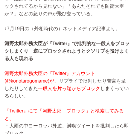
ックされてるから見れない」「あんたそれでも防衛大臣
か？」などの怒りの声が飛び交っている。
↓7月19日の（外相時代の）ネットメディア記事より。
河野太郎外務大臣が『Twitter』で批判的な一般人をブロッ
クしまくり 逆にブロックされようとクソリプを投げまく
る人も現れる
河野太郎外務大臣の『Twitter』アカウント
(@konotarogomame)が、
リプライで批判したり苦言を呈
したりしてきた
一般人を片っ端からブロック
しまくってい
るらしい。
『Twitter』にて「河野太郎 ブロック」と検索してみる
と、
・大雨の中ヨーロッパ外遊、満喫ツイートを批判したら即
ブロック。