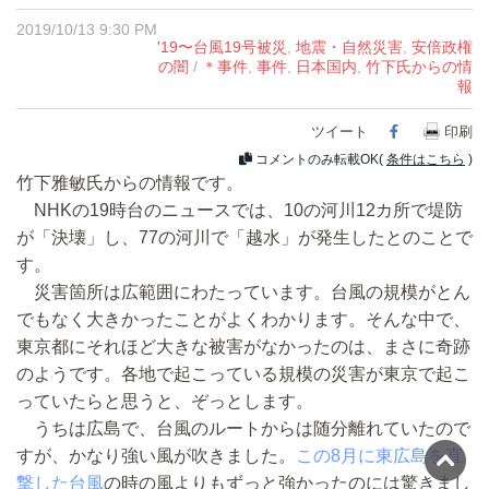
2019/10/13 9:30 PM
'19〜台風19号被災
,
地震・自然災害
,
安倍政権
の闇
/
＊事件
,
事件
,
日本国内
,
竹下氏からの情
報
ツイート
Facebook
印刷
コメントのみ転載OK(
条件はこちら
)
竹下雅敏氏からの情報です。
NHKの19時台のニュースでは、10の河川12カ所で堤防
が「決壊」し、77の河川で「越水」が発生したとのことで
す。
災害箇所は広範囲にわたっています。台風の規模がとん
でもなく大きかったことがよくわかります。そんな中で、
東京都にそれほど大きな被害がなかったのは、まさに奇跡
のようです。各地で起こっている規模の災害が東京で起こ
っていたらと思うと、ぞっとします。
うちは広島で、台風のルートからは随分離れていたので
すが、かなり強い風が吹きました。
この8月に東広島を直
撃した台風
の時の風よりもずっと強かったのには驚きまし