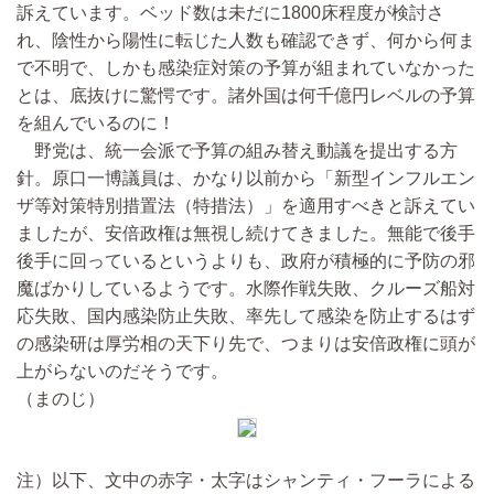
訴えています。ベッド数は未だに1800床程度が検討さ
れ、陰性から陽性に転じた人数も確認できず、何から何ま
で不明で、しかも感染症対策の予算が組まれていなかった
とは、底抜けに驚愕です。諸外国は何千億円レベルの予算
を組んでいるのに！
野党は、統一会派で予算の組み替え動議を提出する方
針。原口一博議員は、かなり以前から「新型インフルエン
ザ等対策特別措置法（特措法）」を適用すべきと訴えてい
ましたが、安倍政権は無視し続けてきました。無能で後手
後手に回っているというよりも、政府が積極的に予防の邪
魔ばかりしているようです。水際作戦失敗、クルーズ船対
応失敗、国内感染防止失敗、率先して感染を防止するはず
の感染研は厚労相の天下り先で、つまりは安倍政権に頭が
上がらないのだそうです。
（まのじ）
注）以下、文中の赤字・太字はシャンティ・フーラによる