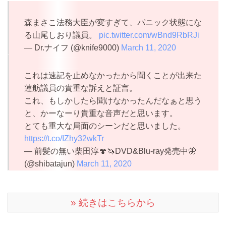
森まさこ法務大臣が変すぎて、パニック状態にな
る山尾しおり議員。
pic.twitter.com/wBnd9RbRJi
— Dr.ナイフ (@knife9000)
March 11, 2020
これは速記を止めなかったから聞くことが出来た
蓮舫議員の貴重な訴えと証言。
これ、もしかしたら聞けなかったんだなぁと思う
と、かーなーり貴重な音声だと思います。
とても重大な局面のシーンだと思いました。
https://t.co/IZhy32wkTr
— 前髪の無い柴田淳🍄🦄DVD&Blu-ray発売中🦋
(@shibatajun)
March 11, 2020
» 続きはこちらから