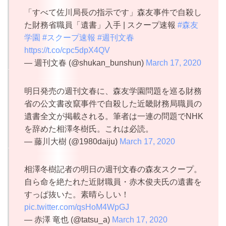
「すべて佐川局長の指示です」森友事件で自殺し
た財務省職員「遺書」入手 | スクープ速報
#森友
学園
#スクープ速報
#週刊文春
https://t.co/cpc5dpX4QV
— 週刊文春 (@shukan_bunshun)
March 17, 2020
明日発売の週刊文春に、森友学園問題を巡る財務
省の公文書改竄事件で自殺した近畿財務局職員の
遺書全文が掲載される。筆者は一連の問題でNHK
を辞めた相澤冬樹氏。これは必読。
— 藤川大樹 (@1980daiju)
March 17, 2020
相澤冬樹記者の明日の週刊文春の森友スクープ。
自ら命を絶たれた近財職員・赤木俊夫氏の遺書を
すっぱ抜いた。素晴らしい！
pic.twitter.com/qsHoM4WpGJ
— 赤澤 竜也 (@tatsu_a)
March 17, 2020