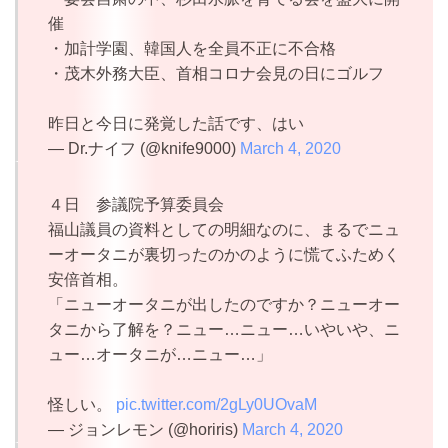
催
・加計学園、韓国人を全員不正に不合格
・茂木外務大臣、首相コロナ会見の日にゴルフ
昨日と今日に発覚した話です、はい
— Dr.ナイフ (@knife9000)
March 4, 2020
４日 参議院予算委員会
福山議員の資料としての明細なのに、まるでニュ
ーオータニが裏切ったのかのように慌てふためく
安倍首相。
「ニューオータニが出したのですか？ニューオー
タニから了解を？ニュー…ニュー…いやいや、ニ
ュー…オータニが…ニュー…」
怪しい。
pic.twitter.com/2gLy0UOvaM
— ジョンレモン (@horiris)
March 4, 2020