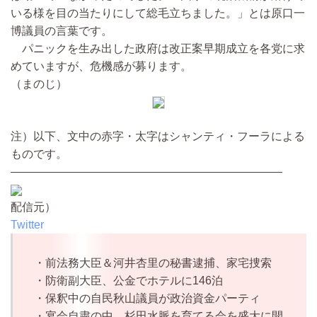
いる様を目の当たりにして総毛立ちました。」とは原口一
博議員の言葉です。
パニックを生み出した政府は改正案早期成立を各党に求
めていますが、危機感が募ります。
（まのじ）
注）以下、文中の赤字・太字はシャンティ・フーラによる
ものです。
————————————————————————
配信元）
Twitter
・前法務大臣＆河井杏里の秘書逮捕、家宅捜索
・防衛副大臣、公金でホテルに146泊
・保釈中の自民秋山議員が政治資金パーティ
・宴会自粛の中、杉田水脈を育てる会を盛大に開