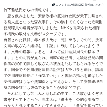
コメントのみ転載OK(
条件はこちら
)
竹下雅敏氏からの情報です。
息を飲みました。安倍政権の底知れぬ闇が天下に晒され
る発火点となった森友事件、その渦中で亡くなった近畿財
務局職員の遺書が存在しました。NHKを退職された相澤
冬樹氏の取材を文春がスクープです。
自殺された職員、赤木俊夫氏は、死に至るまでの間、決算
文書の改ざんの経緯を「手記」に残しておられたようで
す。文春の速報によると「すべて佐川理財局長の指示で
す。」との明言が見られ、当時の財務省、近畿財務局の関
係者の実名で詳しく改ざんの状況を記しておられるそうで
す。国会での佐川理財局長の証言はガラガラと崩れ、議場
で佐川理財局長に「強気でいけ」と偽証の指示を飛ばした
安倍総理はもはや無関係とは言えない。そして安倍総理自
身の国会答弁も虚偽であることが決定的です。
それにしても苦しみと悲しみの中で、ご遺族がよくぞ遺
書を守って下さった。赤木氏は「事実を、公的な場所でし
っかりと説明することができません。」「事実を知ってい