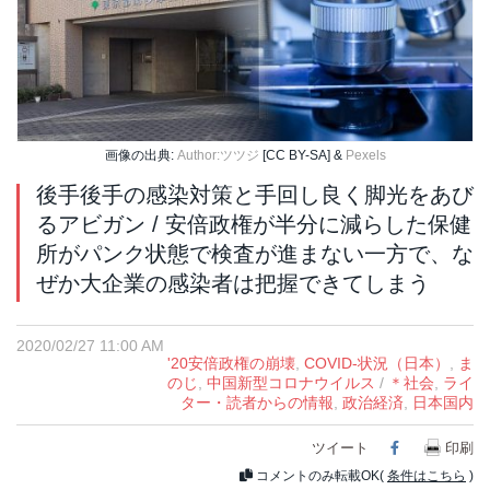
画像の出典:
Author:ツツジ
[CC BY-SA] &
Pexels
後手後手の感染対策と手回し良く脚光をあび
るアビガン / 安倍政権が半分に減らした保健
所がパンク状態で検査が進まない一方で、な
ぜか大企業の感染者は把握できてしまう
2020/02/27 11:00 AM
'20安倍政権の崩壊
,
COVID-状況（日本）
,
ま
のじ
,
中国新型コロナウイルス
/
＊社会
,
ライ
ター・読者からの情報
,
政治経済
,
日本国内
ツイート
Facebook
印刷
コメントのみ転載OK(
条件はこちら
)