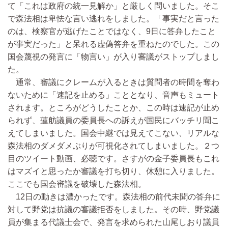
て「これは政府の統一見解か」と厳しく問いました。そこ
で森法相は卑怯な言い逃れをしました。「事実だと言った
のは、検察官が逃げたことではなく、9日に答弁したこと
が事実だった」と呆れる虚偽答弁を重ねたのでした。この
国会蔑視の発言に「物言い」が入り審議がストップしまし
た。
通常、審議にクレームが入るときは質問者の時間を奪わ
ないために「速記を止める」こととなり、音声もミュート
されます。ところがどうしたことか、この時は速記が止め
られず、蓮舫議員の委員長への訴えが国民にバッチリ聞こ
えてしまいました。国会中継では見えてこない、リアルな
森法相のダメダメぶりが可視化されてしまいました。２つ
目のツイート動画、必聴です。さすがの金子委員長もこれ
はマズイと思ったか審議を打ち切り、休憩に入りました。
ここでも国会審議を破壊した森法相。
12日の動きは濃かったです。森法相の前代未聞の答弁に
対して野党は抗議の審議拒否をしました。その時、野党議
員が集まる代議士会で、発言を求められた山尾しおり議員