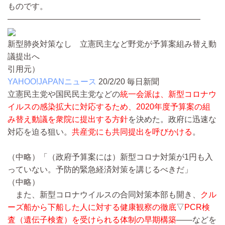
ものです。
————————————————————————
新型肺炎対策なし 立憲民主など野党が予算案組み替え動
議提出へ
引用元）
YAHOO!JAPANニュース
20/2/20
毎日新聞
立憲民主党や国民民主党などの
統一会派は、新型コロナウ
イルスの感染拡大に対応するため、2020年度予算案の組
み替え動議を衆院に提出する方針
を決めた。政府に迅速な
対応を迫る狙い。
共産党にも共同提出を呼びかける
。
（中略）
「（政府予算案には）新型コロナ対策が1円も入
っていない。予防的緊急経済対策を講じるべきだ」
（中略）
また、新型コロナウイルスの合同対策本部も開き、
クル
ーズ船から下船した人に対する健康観察の徹底
▽
PCR検
査（遺伝子検査）を受けられる体制の早期構築
――などを