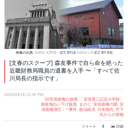
画像の出典:
Author:天野潤一
[CC BY] &
Author:L26
[CC BY-SA]
[文春のスクープ] 森友事件で自ら命を絶った
近畿財務局職員の遺書を入手 〜「すべて佐
川局長の指示です」
2020/03/18 12:00 PM
'20安倍政権の崩壊
,
「安倍晋三記念小学校」
国有地払い下げ疑惑
,
まのじ
,
安倍政権の闇
,
安
倍政権弾圧
/
＊事件
,
政治経済
,
日本国内
,
竹下
氏からの情報
ツイート
Facebook
印刷