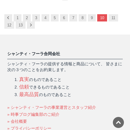
Previous
1
2
3
4
5
6
7
8
9
10
11
Next
12
13
シャンティ・フーラ合同会社
シャンティ・フーラの提供する情報と商品について、 皆さまに
次の３つのことをお約束します。
真実
のものであること
信頼
できるものであること
最高品質
のものであること
» シャンティ・フーラの事業運営とスタッフ紹介
» 時事ブログ編集部のご紹介
» 会社概要
» プライバシーポリシー