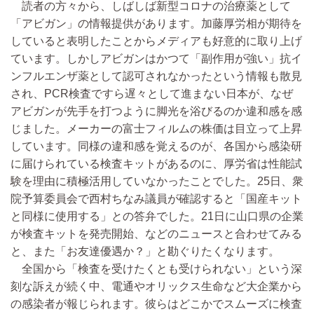
読者の方々から、しばしば新型コロナの治療薬として
「アビガン」の情報提供があります。加藤厚労相が期待を
していると表明したことからメディアも好意的に取り上げ
ています。しかしアビガンはかつて「副作用が強い」抗イ
ンフルエンザ薬として認可されなかったという情報も散見
され、PCR検査ですら遅々として進まない日本が、なぜ
アビガンが先手を打つように脚光を浴びるのか違和感を感
じました。メーカーの富士フィルムの株価は目立って上昇
しています。同様の違和感を覚えるのが、各国から感染研
に届けられている検査キットがあるのに、厚労省は性能試
験を理由に積極活用していなかったことでした。25日、衆
院予算委員会で西村ちなみ議員が確認すると「国産キット
と同様に使用する」との答弁でした。21日に山口県の企業
が検査キットを発売開始、などのニュースと合わせてみる
と、また「お友達優遇か？」と勘ぐりたくなります。
全国から「検査を受けたくとも受けられない」という深
刻な訴えが続く中、電通やオリックス生命など大企業から
の感染者が報じられます。彼らはどこかでスムーズに検査