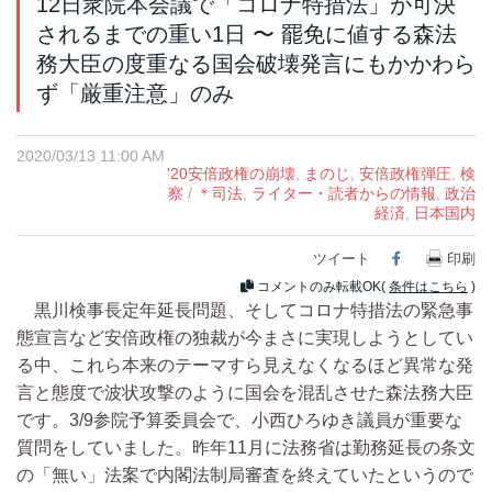
12日衆院本会議で「コロナ特措法」が可決
されるまでの重い1日 〜 罷免に値する森法
務大臣の度重なる国会破壊発言にもかかわら
ず「厳重注意」のみ
2020/03/13 11:00 AM
'20安倍政権の崩壊
,
まのじ
,
安倍政権弾圧
,
検
察
/
＊司法
,
ライター・読者からの情報
,
政治
経済
,
日本国内
ツイート
Facebook
印刷
コメントのみ転載OK(
条件はこちら
)
黒川検事長定年延長問題、そしてコロナ特措法の緊急事
態宣言など安倍政権の独裁が今まさに実現しようとしてい
る中、これら本来のテーマすら見えなくなるほど異常な発
言と態度で波状攻撃のように国会を混乱させた森法務大臣
です。3/9参院予算委員会で、小西ひろゆき議員が重要な
質問をしていました。昨年11月に法務省は勤務延長の条文
の「無い」法案で内閣法制局審査を終えていたというので