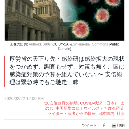
画像の出典:
Author:DS80s
[CC BY-SA] &
Wikimedia_Commons
[Public
Domain]
厚労省の天下り先・感染研は感染拡大の現状
をつかめず、調査もせず、対策も無く、国は
感染症対策の予算を組んでいない 〜 安倍総
理は緊急時でもご馳走三昧
2020/02/22 12:00 PM
'20安倍政権の崩壊
,
COVID-状況（日本）
,
ま
のじ
,
中国新型コロナウイルス
/
＊政治経済
,
ライター・読者からの情報
,
日本国内
,
社会
ツイート
Facebook
印刷