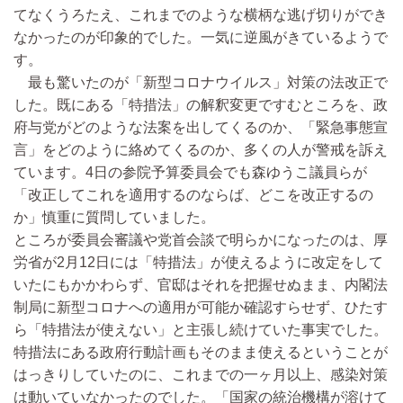
てなくうろたえ、これまでのような横柄な逃げ切りができ
なかったのが印象的でした。一気に逆風がきているようで
す。
最も驚いたのが「新型コロナウイルス」対策の法改正で
した。既にある「特措法」の解釈変更ですむところを、政
府与党がどのような法案を出してくるのか、「緊急事態宣
言」をどのように絡めてくるのか、多くの人が警戒を訴え
ています。4日の参院予算委員会でも森ゆうこ議員らが
「改正してこれを適用するのならば、どこを改正するの
か」慎重に質問していました。
ところが委員会審議や党首会談で明らかになったのは、厚
労省が2月12日には「特措法」が使えるように改定をして
いたにもかかわらず、官邸はそれを把握せぬまま、内閣法
制局に新型コロナへの適用が可能か確認すらせず、ひたす
ら「特措法が使えない」と主張し続けていた事実でした。
特措法にある政府行動計画もそのまま使えるということが
はっきりしていたのに、これまでの一ヶ月以上、感染対策
は動いていなかったのでした。「国家の統治機構が溶けて