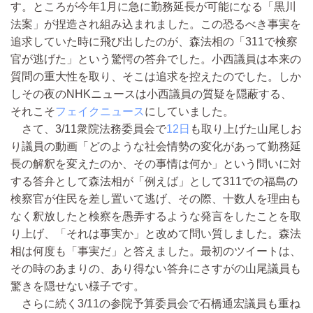
す。ところが今年1月に急に勤務延長が可能になる「黒川
法案」が捏造され組み込まれました。この恐るべき事実を
追求していた時に飛び出したのが、森法相の「311で検察
官が逃げた」という驚愕の答弁でした。小西議員は本来の
質問の重大性を取り、そこは追求を控えたのでした。しか
しその夜のNHKニュースは小西議員の質疑を隠蔽する、
それこそ
フェイクニュース
にしていました。
さて、3/11衆院法務委員会で
12日
も取り上げた山尾しお
り議員の動画「どのような社会情勢の変化があって勤務延
長の解釈を変えたのか、その事情は何か」という問いに対
する答弁として森法相が「例えば」として311での福島の
検察官が住民を差し置いて逃げ、その際、十数人を理由も
なく釈放したと検察を愚弄するような発言をしたことを取
り上げ、「それは事実か」と改めて問い質しました。森法
相は何度も「事実だ」と答えました。最初のツイートは、
その時のあまりの、あり得ない答弁にさすがの山尾議員も
驚きを隠せない様子です。
さらに続く3/11の参院予算委員会で石橋通宏議員も重ね