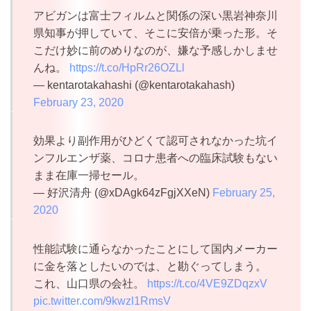
アビガンは富士フィルムと関係の深い黒岩神奈川
県知事が押していて、そこに安倍が乗った形。そ
こだけ妙に前のめりなのが、嫌な予感しかしませ
んね。
https://t.co/HpRr26OZLl
— kentarotakahashi (@kentarotakahash)
February 23, 2020
効果より副作用がひどくて認可されなかった坑イ
ンフルエンザ薬、コロナ患者への臨床試験もない
まま在庫一掃セール。
— 好沢清舟 (@xDAgk64zFgjXXeN)
February 25,
2020
性能試験に通らなかったことにして国内メーカー
に金を落としたいのでは、と勘ぐってしまう。
これ、山口県の会社。
https://t.co/4VE9ZDqzxV
pic.twitter.com/9kwzl1RmsV