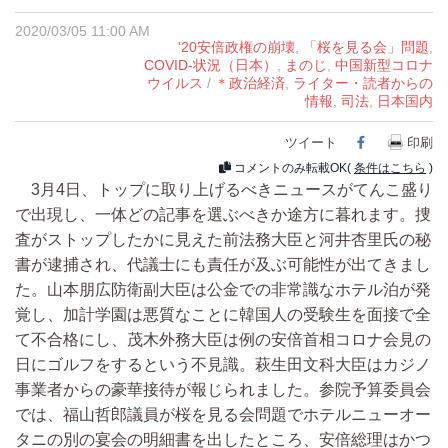
2020/03/05 11:00 AM
'20安倍政権の崩壊
,
「桜を見る会」問題
,
COVID-状況（日本）
,
まのじ
,
中国新型コロナ
ウイルス
/
＊政治経済
,
ライター・読者からの
情報
,
司法
,
日本国内
ツイート
Facebook
印刷
コメントのみ転載OK(
条件はこちら
)
3月4日、トップに取り上げるべきニュースがてんこ盛り
で出現し、一体どの記事を選ぶべきか途方に暮れます。捜
査がストップしたかに見えた前法務大臣と河井杏里氏の秘
書が逮捕され、代議士にも責任が及ぶ可能性が出てきまし
た。山本朋広防衛副大臣は公金での非常識なホテル泊が発
覚し、加計学園は悪質なことに韓国人の受験生を面接で全
て不合格にし、茂木外務大臣は例の安倍首相コロナ会見の
日にゴルフをするという不見識。萩生田文科大臣はカジノ
事業者からの豪華接待が報じられました。参院予算委員会
では、福山哲郎議員が桜を見る会問題でホテルニューオー
タニの別の宴会の明細書を出したところ、安倍総理はかつ