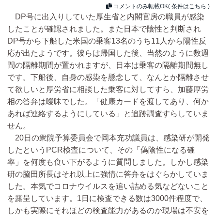
コメントのみ転載OK(
条件はこちら
)
DP号に出入りしていた厚生省と内閣官房の職員が感染
したことが確認されました。また日本で陰性と判断され
DP号から下船した米国の乗客13名のうち11人から陽性反
応が出たようです。彼らは帰国した後、当然のように数週
間の隔離期間が置かれますが、日本は乗客の隔離期間無し
です。下船後、自身の感染を懸念して、なんとか隔離させ
て欲しいと厚労省に相談した乗客に対してすら、加藤厚労
相の答弁は曖昧でした。「健康カードを渡してあり、何か
あれば連絡するようにしている」と追跡調査すらしていま
せん。
20日の衆院予算委員会で岡本充功議員は、感染研が開発
したというPCR検査について、その「偽陰性になる確
率」を何度も食い下がるように質問しました。しかし感染
研の脇田所長はそれ以上に強情に答弁をはぐらかしていま
した。本気でコロナウイルスを追い詰める気などないこと
を露呈しています。1日に検査できる数は3000件程度で、
しかも実際にそれほどの検査能力があるのか現場は不安を