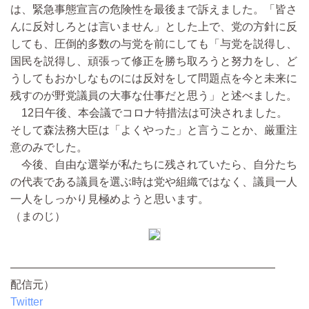
は、緊急事態宣言の危険性を最後まで訴えました。「皆さ
んに反対しろとは言いません」とした上で、党の方針に反
しても、圧倒的多数の与党を前にしても「与党を説得し、
国民を説得し、頑張って修正を勝ち取ろうと努力をし、ど
うしてもおかしなものには反対をして問題点を今と未来に
残すのが野党議員の大事な仕事だと思う」と述べました。
12日午後、本会議でコロナ特措法は可決されました。
そして森法務大臣は「よくやった」と言うことか、厳重注
意のみでした。
今後、自由な選挙が私たちに残されていたら、自分たち
の代表である議員を選ぶ時は党や組織ではなく、議員一人
一人をしっかり見極めようと思います。
（まのじ）
————————————————————————
配信元）
Twitter