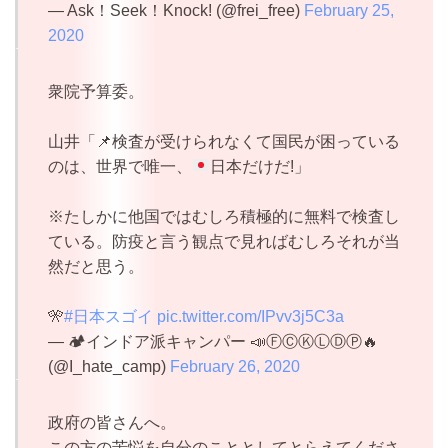
— Ask！Seek！Knock! (@frei_free)
February 25,
2020
衆院予算委。
山井「
📌
検査が受けられなくて国民が困っている
のは、世界で唯一、
日本だけだ!」
※たしかに他国ではむしろ積極的に無料で検査し
ている。防疫と言う観点で見ればむしろそれが当
然だと思う。
🎌
#日本スゴイ
pic.twitter.com/IPvv3j5C3a
— 🏕インドア派キャンパー 📣ⒻⒸⓀⓁⒹⓅ🔥
(@I_hate_camp)
February 26, 2020
政府の皆さんへ。
この方の苦悩を自分のこととしてとらえてくださ