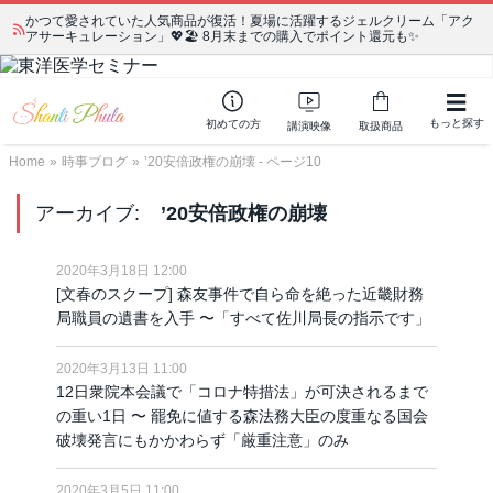
かつて愛されていた人気商品が復活！夏場に活躍するジェルクリーム「アク
アサーキュレーション」💖🏖️ 8月末までの購入でポイント還元も✨
もっと探す
初めての方
講演映像
取扱商品
Home
»
時事ブログ
»
’20安倍政権の崩壊 - ページ10
アーカイブ:
’20安倍政権の崩壊
2020年3月18日 12:00
[文春のスクープ] 森友事件で自ら命を絶った近畿財務
局職員の遺書を入手 〜「すべて佐川局長の指示です」
2020年3月13日 11:00
12日衆院本会議で「コロナ特措法」が可決されるまで
の重い1日 〜 罷免に値する森法務大臣の度重なる国会
破壊発言にもかかわらず「厳重注意」のみ
2020年3月5日 11:00