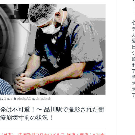
ay
1
&
2
&
photoAC
&
Unsplash
発は不可避！〜 品川駅で撮影された衝
療崩壊寸前の状況！
況（日本）
,
中国新型コロナウイルス
,
医療・健康
/
＊社会
,