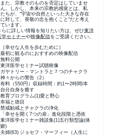
また、宗教そのものを否定はしていませ
ん。しかし、本来の宗教的感覚とは、私
たちが、“宇宙や自然といった大きな存在
に対して、畏敬の念を抱くこと”だと考え
ています。
さらに詳しい情報を知りたい方は、ぜひ
東洋
医学セミナー
や
映像配信
をご受講ください。
［幸せな人生を歩むために］
最初に観るのにおすすめの映像配信
無料公開
東洋医学セミナー試聴映像
ガヤトリー・マントラと７つのチャクラ
神々からの警告（2）
有料（550円）
収録時間：約1〜2時間/本
自分自身を癒す
教育プログラム(1)
愛と野心
幸福と徳目
禁戒勧戒とチャクラの浄化
「幸せを開く7つの扉」進化段階と憑依
東洋医学セミナー雑談集(1)
五行類型論(体
癖)
夫婦(63)
ジョセフ・マーフィー（人生に