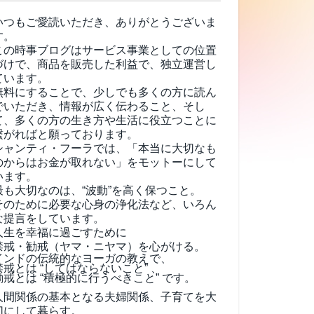
いつもご愛読いただき、ありがとうございま
す。
この時事ブログはサービス事業としての位置
づけで、商品を販売した利益で、独立運営し
ています。
無料にすることで、少しでも多くの方に読ん
でいただき、情報が広く伝わること、そし
て、
多くの方の生き方や生活に役立つことに
繋がればと願っております。
シャンティ・フーラでは、「本当に大切なも
のからはお金が取れない」をモットーにして
います。
最も大切なのは、“波動”を高く保つこと。
そのために必要な心身の浄化法など、いろん
な提言をしています。
人生を幸福に過ごすために
禁戒・勧戒（ヤマ・ニヤマ）を心がける。
インドの伝統的なヨーガの教えで、
禁戒とは “してはならないこと” 、
勧戒とは “積極的に行うべきこと” です。
人間関係の基本となる夫婦関係、子育てを大
切にして暮らす。