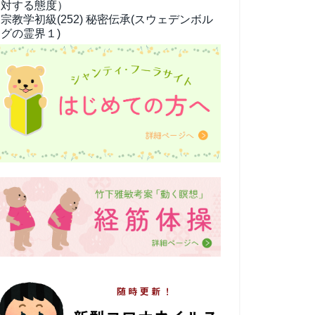
対する態度）
宗教学
初級(252) 秘密伝承(スウェデンボル
グの霊界１)