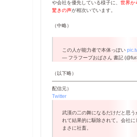
や会社を優先している様子に、
世界から
驚きの声
が相次いでいます。
（中略）
この人が能力者で本体っぽい
pic.
— フラフープおばさん 書記 (@furaf
（以下略）
—————————————————
配信元）
Twitter
武漢の二の舞になるだけだと思う
れて結果的に駆除されて。会社に
まさに社畜。