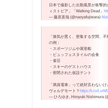
日本で撮影した出勤風景が衝撃的
ィストピア」「Walking Dead」
ht
— 藤原直哉 (@naoyafujiwara)
Mar
「換気が悪く、密集する空間、不
の例：
・スポーツジムや屋形船
・ビュッフェスタイルの会食
・雀荘
・スキーのゲストハウス
・密閉された仮設テント
「満員電車」って絶対言わないけ
ヴォルデモート？
https://t.co/Lu
— ひろゆき, Hiroyuki Nishimura (@