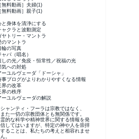
［無料動画］夫婦(1)
［無料動画］親子(1)
心と身体を清浄にする
チャクラと波動測定
ガヤトリー・マントラ
愛のマントラ
日輪の写真
ジャパ（唱名）
癒しの光／免疫・恒常性／祝福の光
邪気への対処
アーユルヴェーダ
「ドーシャ」
時事ブログがよりわかりやすくなる情報
天界の改革
天界の秩序
アーユルヴェーダの解説
シャンティ・フーラは宗教ではなく、
また一切の宗教団体とも無関係です。
霊的な科学や精神世界に関する情報を発
信してはいますが、特定の神や人を崇拝
することは、私たちの考えと相容れませ
ん。