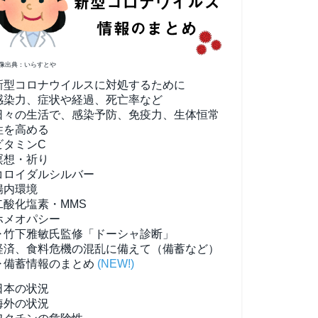
像出典：いらすとや
新型コロナウイルスに対処するために
感染力、症状や経過、死亡率など
日々の生活で、感染予防、免疫力、生体恒常
性を高める
ビタミンC
瞑想・祈り
コロイダルシルバー
腸内環境
二酸化塩素・MMS
ホメオパシー
▶竹下雅敏氏監修「ドーシャ診断」
経済、食料危機の混乱に備えて（備蓄など）
▶備蓄情報のまとめ
(NEW!)
日本の状況
海外の状況