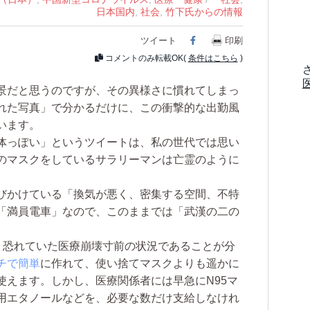
日本国内
,
社会
,
竹下氏からの情報
ツイート
Facebook
印刷
コメントのみ転載OK(
条件はこちら
)
景だと思うのですが、その異様さに慣れてしまっ
れた写真」で分かるだけに、この衝撃的な出勤風
います。
体っぽい」というツイートは、私の世代では思い
のマスクをしているサラリーマンは亡霊のように
びかけている「換気が悪く、密集する空間、不特
「満員電車」なので、このままでは「武漢の二の
、恐れていた医療崩壊寸前の状況であることが分
チで簡単
に作れて、使い捨てマスクよりも遥かに
使えます。しかし、医療関係者には早急にN95マ
用エタノールなどを、必要な数だけ支給しなけれ