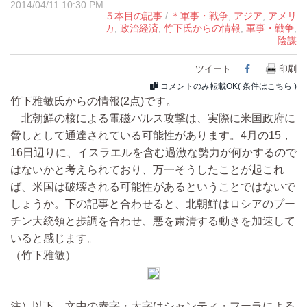
2014/04/11 10:30 PM
５本目の記事
/
＊軍事・戦争
,
アジア
,
アメリ
カ
,
政治経済
,
竹下氏からの情報
,
軍事・戦争
,
陰謀
ツイート
Facebook
印刷
コメントのみ転載OK(
条件はこちら
)
竹下雅敏氏からの情報(2点)です。
北朝鮮の核による電磁パルス攻撃は、実際に米国政府に
脅しとして通達されている可能性があります。4月の15，
16日辺りに、イスラエルを含む過激な勢力が何かするので
はないかと考えられており、万一そうしたことが起これ
ば、米国は破壊される可能性があるということではないで
しょうか。下の記事と合わせると、北朝鮮はロシアのプー
チン大統領と歩調を合わせ、悪を粛清する動きを加速して
いると感じます。
（竹下雅敏）
注）以下、文中の赤字・太字はシャンティ・フーラによる