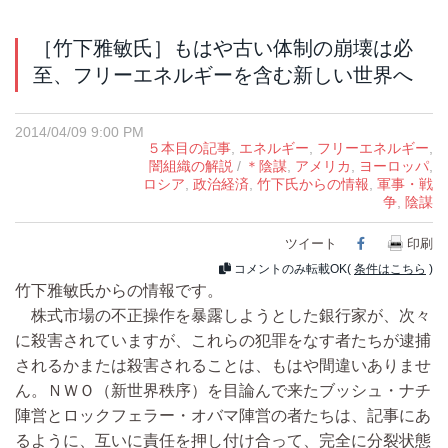
［竹下雅敏氏］もはや古い体制の崩壊は必
至、フリーエネルギーを含む新しい世界へ
2014/04/09 9:00 PM
５本目の記事
,
エネルギー
,
フリーエネルギー
,
闇組織の解説
/
＊陰謀
,
アメリカ
,
ヨーロッパ
,
ロシア
,
政治経済
,
竹下氏からの情報
,
軍事・戦
争
,
陰謀
ツイート
Facebook
印刷
コメントのみ転載OK(
条件はこちら
)
竹下雅敏氏からの情報です。
株式市場の不正操作を暴露しようとした銀行家が、次々
に殺害されていますが、これらの犯罪をなす者たちが逮捕
されるかまたは殺害されることは、もはや間違いありませ
ん。ＮＷＯ（新世界秩序）を目論んで来たブッシュ・ナチ
陣営とロックフェラー・オバマ陣営の者たちは、記事にあ
るように、互いに責任を押し付け合って、完全に分裂状態