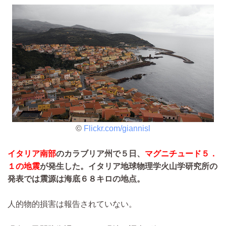
©
Flickr.com/giannisl
イタリア南部
のカラブリア州で５日、
マグニチュード５．
１の地震
が発生した。イタリア地球物理学火山学研究所の
発表では震源は海底６８キロの地点。
人的物的損害は報告されていない。