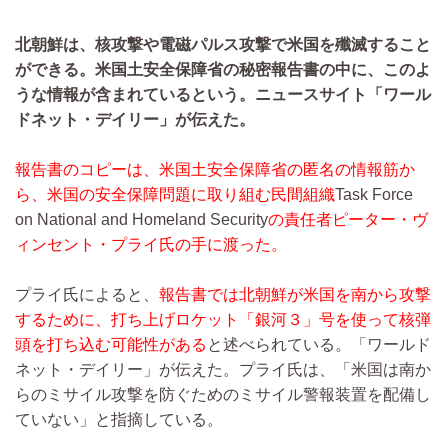
北朝鮮は、核攻撃や電磁パルス攻撃で米国を殲滅すること
ができる。米国土安全保障省の秘密報告書の中に、このよ
うな情報が含まれているという。ニュースサイト「ワール
ドネット・デイリー」が伝えた。
報告書のコピーは、米国土安全保障省の匿名の情報筋か
ら、米国の安全保障問題に取り組む民間組織
Task Force
on National and Homeland Security
の責任者ピーター・ヴ
ィンセント・プライ氏の手に渡った。
プライ氏によると、
報告書では北朝鮮が米国を南から攻撃
するために、打ち上げロケット「銀河３」号を使って核弾
頭を打ち込む可能性がある
と述べられている。「ワールド
ネット・デイリー」が伝えた。プライ氏は、「米国は南か
らのミサイル攻撃を防ぐためのミサイル警報装置を配備し
ていない」と指摘している。