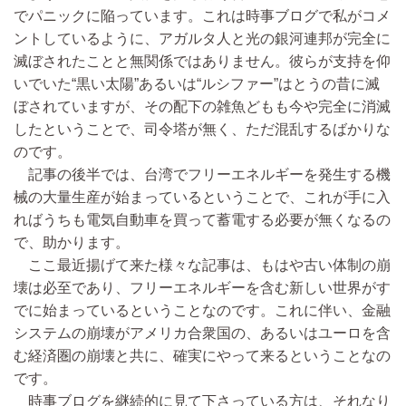
でパニックに陥っています。これは時事ブログで私がコメ
ントしているように、アガルタ人と光の銀河連邦が完全に
滅ぼされたことと無関係ではありません。彼らが支持を仰
いでいた“黒い太陽”あるいは“ルシファー”はとうの昔に滅
ぼされていますが、その配下の雑魚どもも今や完全に消滅
したということで、司令塔が無く、ただ混乱するばかりな
のです。
記事の後半では、台湾でフリーエネルギーを発生する機
械の大量生産が始まっているということで、これが手に入
ればうちも電気自動車を買って蓄電する必要が無くなるの
で、助かります。
ここ最近揚げて来た様々な記事は、もはや古い体制の崩
壊は必至であり、フリーエネルギーを含む新しい世界がす
でに始まっているということなのです。これに伴い、金融
システムの崩壊がアメリカ合衆国の、あるいはユーロを含
む経済圏の崩壊と共に、確実にやって来るということなの
です。
時事ブログを継続的に見て下さっている方は、それなり