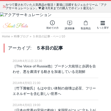
かつて愛されていた人気商品が復活！夏場に活躍するジェルクリーム「アク
アサーキュレーション」💖🏖️ 8月末までの購入でポイント還元も✨
もっと探す
初めての方
講演映像
取扱商品
Home
»
時事ブログ
»
５本目の記事 - ページ10
アーカイブ:
５本目の記事
2014年4月11日 22:30
［The Voice of Russia他］プーチン大統領と歩調を合
わせ、悪を粛清する動きを加速している北朝鮮
2014年4月9日 21:00
［竹下雅敏氏］もはや古い体制の崩壊は必至、フリー
エネルギーを含む新しい世界へ
2014年4月8日 19:00
［日本や世界や宇宙の動向］米国民がついに立ち上が