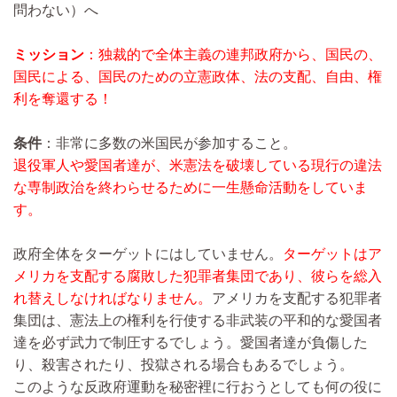
問わない）へ
ミッション
：独裁的で全体主義の連邦政府から、国民の、
国民による、国民のための立憲政体、法の支配、自由、権
利を奪還する！
条件
：非常に多数の米国民が参加すること。
退役軍人や愛国者達が、米憲法を破壊している現行の違法
な専制政治を終わらせるために一生懸命活動をしていま
す。
政府全体をターゲットにはしていません。
ターゲットはア
メリカを支配する腐敗した犯罪者集団であり、彼らを総入
れ替えしなければなりません。
アメリカを支配する犯罪者
集団は、憲法上の権利を行使する非武装の平和的な愛国者
達を必ず武力で制圧するでしょう。愛国者達が負傷した
り、殺害されたり、投獄される場合もあるでしょう。
このような反政府運動を秘密裡に行おうとしても何の役に