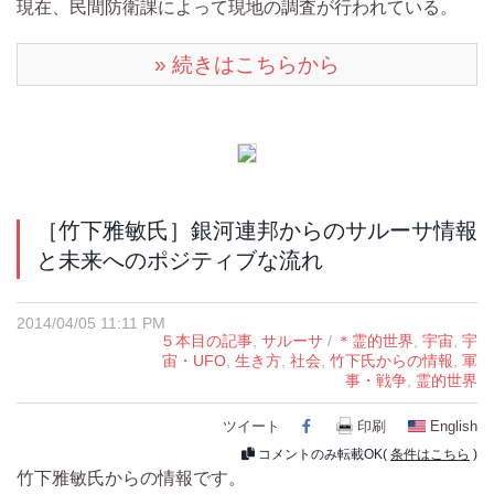
現在、民間防衛課によって現地の調査が行われている。
» 続きはこちらから
［竹下雅敏氏］銀河連邦からのサルーサ情報
と未来へのポジティブな流れ
2014/04/05 11:11 PM
５本目の記事
,
サルーサ
/
＊霊的世界
,
宇宙
,
宇
宙・UFO
,
生き方
,
社会
,
竹下氏からの情報
,
軍
事・戦争
,
霊的世界
ツイート
Facebook
印刷
English
コメントのみ転載OK(
条件はこちら
)
竹下雅敏氏からの情報です。