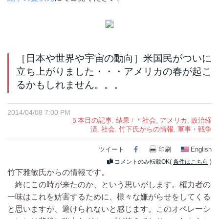
［日本や世界や宇宙の動向］米国民がついに
立ち上がりました・・・アメリカの春が起こ
るかもしれません。。。
2014/04/08 7:00 PM
５本目の記事
,
結果
/
＊社会
,
アメリカ
,
政治経
済
,
社会
,
竹下氏からの情報
,
軍事・戦争
ツイート
Facebook
印刷
English
コメントのみ転載OK(
条件はこちら
)
竹下雅敏氏からの情報です。
終にこの時が来たのか、という思いがします。権力者の
一味はこれを妨害するために、様々な嫌がらせをしてくる
と思いますが、避けられないと感じます。このオペレーシ