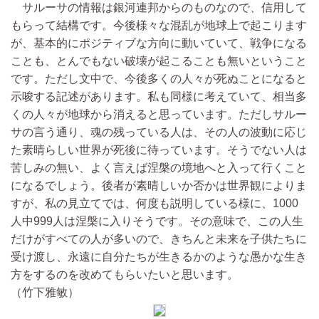
サルーサの情報は銀河連邦からのものなので、信用して
もらって結構です。今後様々な混乱が地球上で起こります
が、基本的にポジティブな方向に動いていて、戦争になる
ことも、とんでもない破壊が起こることも無いということ
です。ただし文中で、今後多くの人々が死ぬことになると
示唆する記述があります。私も同様に考えていて、相当多
くの人々が地球から消えると思っています。ただしサルー
サの言う通り、魂の残っている人は、その人の波動に応じ
た素晴らしい世界が死後に待っています。そうでない人は
苦しみの無い、よく言えば涅槃の境地へと入って行くこと
になるでしょう。後者が素晴しいか否かは世界観によりま
すが、私の見立てでは、何度も説明している様に、1000
人中999人は涅槃に入りそうです。その意味で、この人生
だけがすべての人が多いので、きちんと未来を子供たちに
受け渡し、永遠に自分たちが生きるかのような愚かな生き
方をするのを改めてもらいたいと思います。
（竹下雅敏）