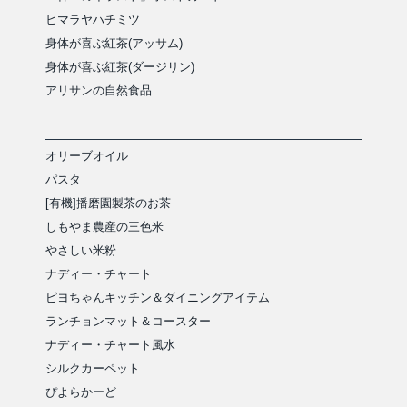
ヒマラヤハチミツ
身体が喜ぶ紅茶(アッサム)
身体が喜ぶ紅茶(ダージリン)
アリサンの自然食品
オリーブオイル
パスタ
[有機]播磨園製茶のお茶
しもやま農産の三色米
やさしい米粉
ナディー・チャート
ピヨちゃんキッチン＆ダイニングアイテム
ランチョンマット＆コースター
ナディー・チャート風水
シルクカーペット
ぴよらかーど