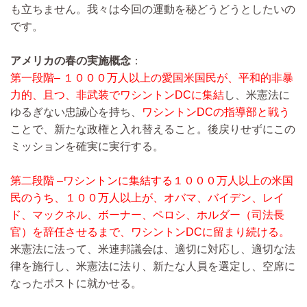
も立ちません。我々は今回の運動を秘どうどうとしたいの
です。
アメリカの春の実施概念
：
第一段階– １０００万人以上の愛国米国民が、平和的非暴
力的、且つ、非武装でワシントンDCに集結
し、米憲法に
ゆるぎない忠誠心を持ち、
ワシントンDCの指導部と戦う
ことで、新たな政権と入れ替えること。後戻りせずにこの
ミッションを確実に実行する。
第二段階 –ワシントンに集結する１０００万人以上の米国
民のうち、１００万人以上が、オバマ、バイデン、レイ
ド、マックネル、ボーナー、ペロシ、ホルダー（司法長
官）を辞任させるまで、ワシントンDCに留まり続ける。
米憲法に法って、米連邦議会は、適切に対応し、適切な法
律を施行し、米憲法に法り、新たな人員を選定し、空席に
なったポストに就かせる。