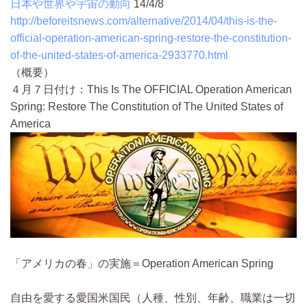
日本や世界や宇宙の動向
14/4/8
http://beforeitsnews.com/alternative/2014/04/this-is-the-
official-operation-american-spring-restore-the-constitution-
of-the-united-states-of-america-2933770.html
（概要）
４月７日付け：This Is The OFFICIAL Operation American
Spring: Restore The Constitution of The United States of
America
「アメリカの春」の実施＝Operation American Spring
自由を愛する愛国米国民（人種、性別、年齢、職業は一切