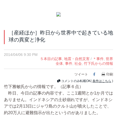
［産経ほか］昨日から世界中で起きている地
球の異変と浄化
2014/04/06 9:30 PM
５本目の記事
,
地震・自然災害
/
＊事件
,
世界
全体
,
事件
,
社会
,
竹下氏からの情報
ツイート
Facebook
印刷
コメントのみ転載OK(
条件はこちら
)
竹下雅敏氏からの情報です。（記事６点）
昨日、今日の記事の内容です。ここ1週間とか1か月では
ありません。インドネシアの土砂崩れですが、インドネシ
アでは2月13日にジャワ島のクルト山が噴火したことで、
約20万人に避難指示が出たというのがありました。