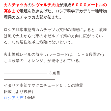
カムチャツカ
の
シヴェルチ火山
が海抜
６０００メートルの
高さまで
噴煙を吹きあげた。ロシア科学アカデミー地球物
理局カムチャツカ支部が伝えた。
ロシア非常事態省カムチャツカ支部の情報によると、噴煙
は風で火山から北東のオゼルノイ湾の方向に広がってい
る。なお居住地域に危険はないという。
火山警戒レベルの航空 カラーコードは、 １－５段階のう
ち４段階の「オレンジ」が発令されている。
——————————— ３点目
—————————————
イタリア南部でマグニチュード５．１の地震
転載元より抜粋）
ロシアの声
14/4/5