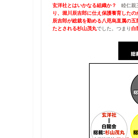
玄洋社とはいかなる組織か？
睦仁親王
り、堀川辰吉郎に仕え保護養育したの
辰吉郎が総裁を勤める八咫烏直属の五
たとされる杉山茂丸
でした。つまり
白