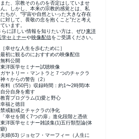
また、宗教そのものを否定はしていませ
ん。しかし、本来の宗教的感覚とは、私
たちが、“宇宙や自然といった大きな存在
に対して、畏敬の念を抱くこと”だと考え
ています。
さらに詳しい情報を知りたい方は、ぜひ
東洋
医学セミナー
や
映像配信
をご受講ください。
［幸せな人生を歩むために］
最初に観るのにおすすめの映像配信
無料公開
東洋医学セミナー試聴映像
ガヤトリー・マントラと７つのチャクラ
神々からの警告（2）
有料（550円）
収録時間：約1〜2時間/本
自分自身を癒す
教育プログラム(1)
愛と野心
幸福と徳目
禁戒勧戒とチャクラの浄化
「幸せを開く7つの扉」進化段階と憑依
東洋医学セミナー雑談集(1)
五行類型論(体
癖)
夫婦(63)
ジョセフ・マーフィー（人生に