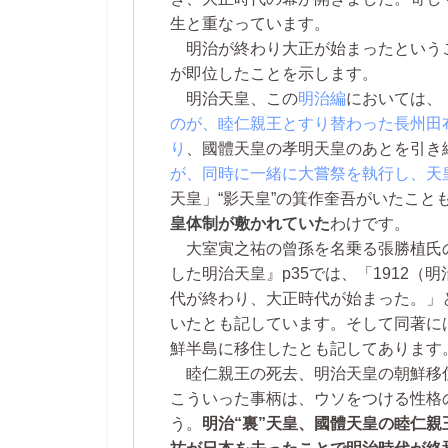
生と重なっています。
明治が終わり大正が始まったという
が即位したことを示します。
明治天皇、この
明治編
においては、
のが、睦仁親王とすり替わった長州田
り
、國體天皇の孝明天皇のあとを引き
が、同時に一緒に大嘗祭を執行し、天
天皇」“影天皇”の箕作奎吾がいたこと
皇体制が敷かれていた
わけです。
大室寅之祐の曾孫を名乗る張勝植氏
した明治天皇』p35では、「1912（
代が終わり、大正時代が始まった。」
いたとも記しています。そして同著には
鮮半島に移住したとも記してあります
睦仁親王の死去、明治天皇の朝鮮移
こういった事柄は、ウソをつける性格
う。
明治“裏”天皇、國體天皇の睦仁親