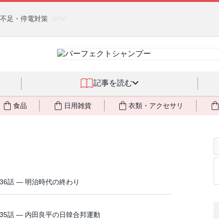
燃料不足・停電対策
NEW!
記事を読む
食品
日用雑貨
衣類・アクセサリ
36話 ― 明治時代の終わり
35話 ― 内田良平の日韓合邦運動