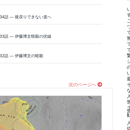
34話 ― 後戻りできない道へ
33話 ― 伊藤博文暗殺の伏線
32話 ― 伊藤博文の暗殺
次のページへ