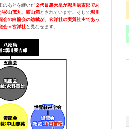
のあとを継いだ
２代目裏天皇が堀川辰吉郎であ
が杉山茂丸、頭山満
とされています。そして
堀川
龍会の白龍会の総裁が、玄洋社の実質社主であっ
龍会＝玄洋社
と見なせます。