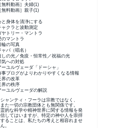
［無料動画］夫婦(1)
［無料動画］親子(1)
心と身体を清浄にする
チャクラと波動測定
ガヤトリー・マントラ
愛のマントラ
日輪の写真
ジャパ（唱名）
癒しの光／免疫・恒常性／祝福の光
邪気への対処
アーユルヴェーダ
「ドーシャ」
時事ブログがよりわかりやすくなる情報
天界の改革
天界の秩序
アーユルヴェーダの解説
シャンティ・フーラは宗教ではなく、
また一切の宗教団体とも無関係です。
霊的な科学や精神世界に関する情報を発
信してはいますが、特定の神や人を崇拝
することは、私たちの考えと相容れませ
ん。