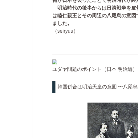
祐が日本を去ったことで明治時代が終
明治時代の後半からは日清戦争を皮
は睦仁親王とその周辺の八咫烏の意図
ました。
（seiryuu）
—————————————————
ユダヤ問題のポイント（日本 明治編） 
韓国併合は明治天皇の意図 〜八咫