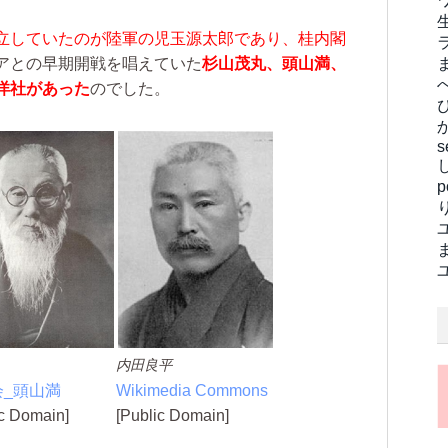
立していたのが陸軍の児玉源太郎であり、桂内閣
アとの早期開戦を唱えていた
杉山茂丸、頭山満、
洋社があった
のでした。
s
内田良平
会_頭山満
Wikimedia Commons
ic Domain]
[Public Domain]