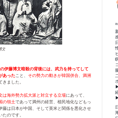
画
博文
9年の伊藤博文暗殺
の背後には、武力を持ってして
があった
こと、
その勢力の動きが韓国併合、満洲
てきました。
文は海外勢力拡大派と対立する立場
にあって、
国の領土
であって満州の経営、植民地化などもっ
伊藤は日本が中国、そして英米と関係を悪化させ
いたのです。