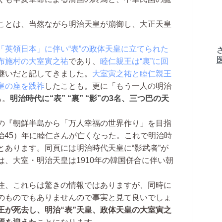
ことは、当然ながら明治天皇が崩御し、大正天皇
「英領日本」に伴い“表”の政体天皇に立てられた
布施村の大室寅之祐
であり、
睦仁親王は“裏”に回
継いだと記してきました。
大室寅之祐と睦仁親王
皇の座を践祚
したことも。更に「もう一人の明治
も。
明治時代に“表” “裏” “影”の3名、三つ巴の天
の『朝鮮半島から「万人幸福の世界作り」を目指
明治45）年に睦仁さんが亡くなった。これで明治時
とあります。同頁には明治時代天皇に“影武者”が
、大室・明治天皇は1910年の韓国併合に伴い朝
。
住、これらは驚きの情報ではありますが、同時に
のものでもありませんので事実と見て良いでしょ
王が死去し、明治“表”天皇、政体天皇の大室寅之