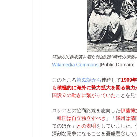
韓国の民族衣装を着た韓国統監時代の伊藤
Wikimedia Commons
[Public Domain]
このところ
第32話から
連続して
190
も積極的に海外に勢力拡大を図る勢力
国設立の動きに繋がっていた
ことを見
ロシアとの協商路線を志向した
伊藤博
「
韓国は自立独立すべき
」「
満州は清
てのほか」
との表明
をしていました。
深刻な闘争になることを憂慮懸念して