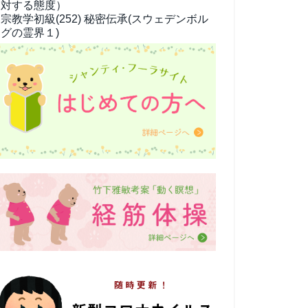
対する態度）
宗教学
初級(252) 秘密伝承(スウェデンボル
グの霊界１)