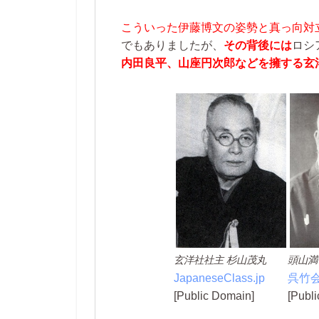
こういった伊藤博文の姿勢と真っ向対
でもありましたが、
その背後には
ロシ
内田良平、山座円次郎などを擁する玄
玄洋社社主 杉山茂丸
頭山満
JapaneseClass.jp
呉竹
[Public Domain]
[Publ