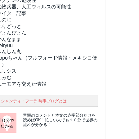
ワクチンの危険性
生物兵器、人工ウィルスの可能性
ライター記事
まのじ
ぺりどっと
ぴょんぴょん
かんなまま
eiryuu
しんしん丸
popoちゃん（フルフォード情報・メキシコ便
り）
ユリシス
まみむ
ユーモアを交えた情報
シャンティ・フーラ 時事ブログとは
冒頭のコメントと本文の
赤字部分
だけを
読めばOK！忙しい人でも１０分で世界の
流れが分かる！