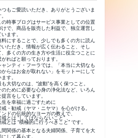
いつもご愛読いただき、ありがとうございま
す。
この時事ブログはサービス事業としての位置
づけで、商品を販売した利益で、独立運営し
ています。
無料にすることで、少しでも多くの方に読ん
でいただき、情報が広く伝わること、そし
て、
多くの方の生き方や生活に役立つことに
繋がればと願っております。
シャンティ・フーラでは、「本当に大切なも
のからはお金が取れない」をモットーにして
います。
最も大切なのは、“波動”を高く保つこと。
そのために必要な心身の浄化法など、いろん
な提言をしています。
人生を幸福に過ごすために
禁戒・勧戒（ヤマ・ニヤマ）を心がける。
インドの伝統的なヨーガの教えで、
禁戒とは “してはならないこと” 、
勧戒とは “積極的に行うべきこと” です。
人間関係の基本となる夫婦関係、子育てを大
切にして暮らす。