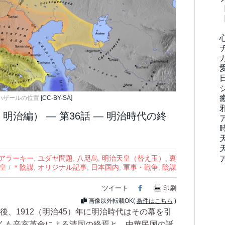
ハザールの位置
[CC-BY-SA]
明治編） ― 第36話 ― 明治時代の終
アラーキー
,
ユダヤ問題
,
八咫烏
,
明治天皇（替え玉）
,
裏
皇
/
＊陰謀
,
オリジナル記事
,
日本国内
,
軍事・戦争
,
陰謀
ツイート
Facebook
印刷
画像以外転載OK(
条件はこちら
)
後、1912（明治45）年に明治時代はその幕を引
くも辛亥革命による清国の終焉と、中華民国の誕