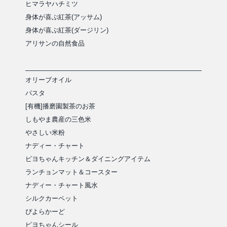
ヒマラヤハチミツ
身体が喜ぶ紅茶(アッサム)
身体が喜ぶ紅茶(ダージリン)
アリサンの自然食品
オリーブオイル
パスタ
[有機]播磨園製茶のお茶
しもやま農産の三色米
やさしい米粉
ナディー・チャート
ピヨちゃんキッチン＆ダイニングアイテム
ランチョンマット＆コースター
ナディー・チャート風水
シルクカーペット
ぴよらかーど
ピヨちゃんシール