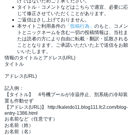
けではないためご了承ください。
タイトル・コメントなどはこちらで適宜、必要に応
じて修正させていただくことがあります。
ご返信はさし上げておりません。
本サイトご利用条件の
「投稿行為」
のもと、コメン
トとニックネームを含む一切の投稿情報は、当社ま
たは読者の方により自由に転載・翻訳・拡散される
こととなります。ご承諾いただいた上で送信をお願
いいたします。
情報のタイトルとアドレス(URL)
タイトル
アドレス(URL)
記入例：
【タイトル】 4号機プールが冷温停止、別系統の冷却装
置も作動せず
【アドレス(URL)】 http://kaleido11.blog111.fc2.com/blog-
entry-1386.html
お名前など（任意です）
お名前（姓）
お名前（名）