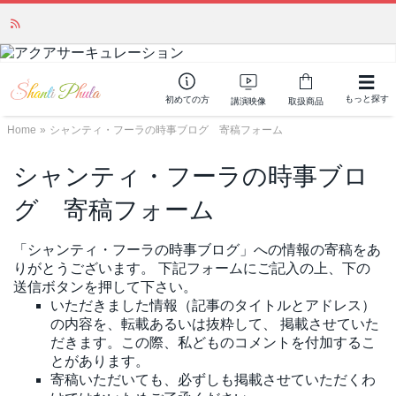
かつて愛されていた人気商品が復活！夏場に活躍するジェルクリーム「アク
アサーキュレーション」💖🏖️ 8月末までの購入でポイント還元も✨
もっと探す
初めての方
講演映像
取扱商品
Home
»
シャンティ・フーラの時事ブログ 寄稿フォーム
シャンティ・フーラの時事ブロ
グ 寄稿フォーム
「シャンティ・フーラの時事ブログ」への情報の寄稿をあ
りがとうございます。 下記フォームにご記入の上、下の
送信ボタンを押して下さい。
いただきました情報（記事のタイトルとアドレス）
の内容を、転載あるいは抜粋して、 掲載させていた
だきます。この際、私どものコメントを付加するこ
とがあります。
寄稿いただいても、必ずしも掲載させていただくわ