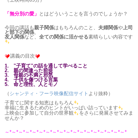
「無分別の愛」
とはどういうことを言うのでしょうか？
今回の講話も
親子関係
はもちろんのこと、
夫婦関係
や
上司
と部下の関係
、
友人関係
など、
全ての関係に活かせる
素晴らしい内容です
講義の目次
1. ”子育て”の話を通して学べること
2. 親の間違った前提
3. 母親の不満と邪気
4. 子供を傷つける言葉
5. 命と理性、人とモノ
（
シャンティ・フーラ映像配信サイト
より抜粋）
子育てに関する知恵はもちろん
幸福に生きるためのヒントがいっぱい詰っています
上映会に参加して自分の世界観
をさらに発展させてみま
せんか？
～*～*～*～*～*～*～*～*～*～*～*～*～*～*～*～*～*～*