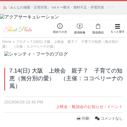
かつて愛されていた人気商品が復活！夏場に活躍するジェルクリーム「アク
「みんなの備蓄・災害対策」 vol.4 〜断水・燃料不足・停電対策
NEW!
アサーキュレーション」💖🏖️ 8月末までの購入でポイント還元も✨
もっと探す
初めての方
講演映像
取扱商品
Home
»
ブログ
»
7.14(日) 大阪 上映会 親子７ 子育ての知恵（無分別の
愛） （主催：ココペリーナの風）
7.14(日) 大阪 上映会 親子７ 子育ての知
恵（無分別の愛） （主催：ココペリーナの
風）
2013/06/28 10:45 PM
上映会・勉強会のお知らせ
/
イベント
印刷
コメントなし