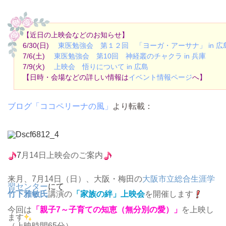
【近日の上映会などのお知らせ】
6/30(日)
東医勉強会 第１２回 「ヨーガ・アーサナ」 in 広島
7/6(土)
東医勉強会 第10回 神経叢のチャクラ in 兵庫
7/9(火)
上映会 悟りについて in 広島
【日時・会場などの詳しい情報は
イベント情報ページ
へ】
ブログ「ココペリーナの風」
より転載：
7
月14日上映会のご案内
来月、7月14日（日）、大阪・梅田の
大阪市立総合生涯学
習センター
にて
竹下雅敏氏
講演の
「家族の絆」上映会
を開催します
今回は
「親子7～子育ての知恵（無分別の愛）」
を上映し
ます
（上映時間65分）