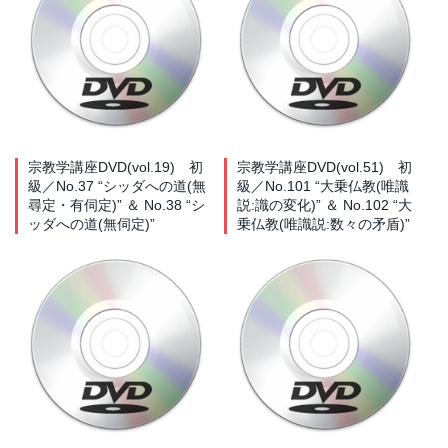
宗教学講座DVD(vol.19) 初
宗教学講座DVD(vol.51) 初
級／No.37 “シッダへの道(無
級／No.101 “大乗仏教(唯識
尋定・有伺定)” ＆ No.38 “シ
説:識の変化)” ＆ No.102 “大
ッダへの道(無伺定)”
乗仏教(唯識説:数々の矛盾)”