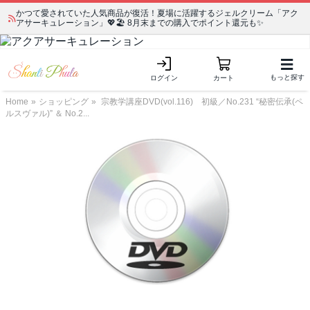
かつて愛されていた人気商品が復活！夏場に活躍するジェルクリーム「アク
アサーキュレーション」💖🏖️ 8月末までの購入でポイント還元も✨
もっと探す
ログイン
カート
Home
»
ショッピング
»
宗教学講座DVD(vol.116) 初級／No.231 “秘密伝承(ペ
ルスヴァル)” ＆ No.2...