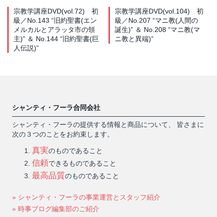
宗教学講座DVD(vol.72) 初
宗教学講座DVD(vol.104) 初
級／No.143 “旧約聖書(エン
級／No.207 “マニ教(人間の
メルカルとアラッタ市の領
誕生)” ＆ No.208 “マニ教(マ
主)” ＆ No.144 “旧約聖書(巨
ニ教と異端)”
人伝説)”
シャンティ・フーラ合同会社
シャンティ・フーラの提供する情報と商品について、 皆さまに
次の３つのことをお約束します。
真実
のものであること
信頼
できるものであること
最高品質
のものであること
» シャンティ・フーラの事業運営とスタッフ紹介
» 時事ブログ編集部のご紹介