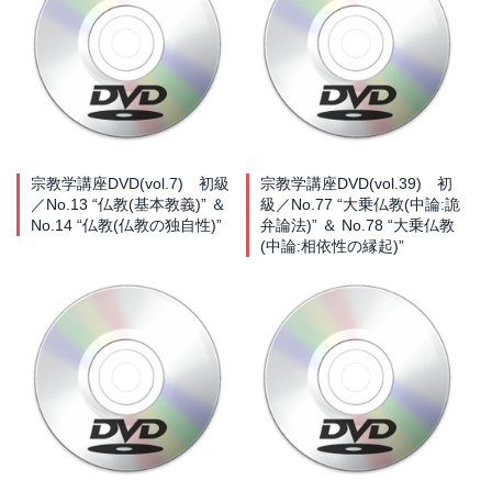
宗教学講座DVD(vol.7) 初級
宗教学講座DVD(vol.39) 初
／No.13 “仏教(基本教義)” ＆
級／No.77 “大乗仏教(中論:詭
No.14 “仏教(仏教の独自性)”
弁論法)” ＆ No.78 “大乗仏教
(中論:相依性の縁起)”