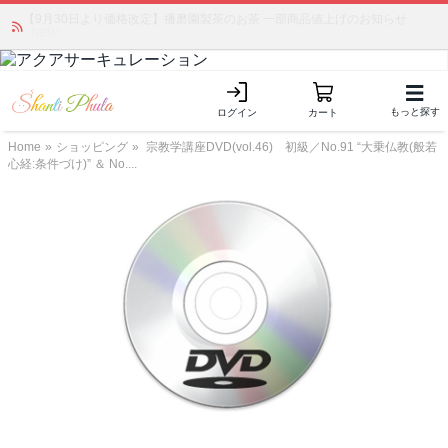
【9月30日より価格改定】播磨園製茶のお茶 一部商品値上げのお知らせ
「みんなの備蓄・災害対策」 vol.4 〜断水・燃料不足・停電対策
NEW!
もっと探す
ログイン
カート
Home
»
ショッピング
»
宗教学講座DVD(vol.46) 初級／No.91 “大乗仏教(般若
心経:条件づけ)” ＆ No....