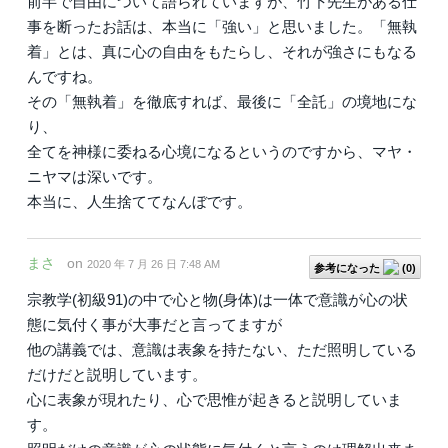
前半で自由について語られていますが、竹下先生がある仕
事を断ったお話は、本当に「強い」と思いました。「無執
着」とは、真に心の自由をもたらし、それが強さにもなる
んですね。
その「無執着」を徹底すれば、最後に「全託」の境地にな
り、
全てを神様に委ねる心境になるというのですから、マヤ・
ニヤマは深いです。
本当に、人生捨ててなんぼです。
まさ
on
2020 年 7 月 26 日 7:48 AM
参考になった
(
0
)
宗教学(初級91)の中で心と物(身体)は一体で意識が心の状
態に気付く事が大事だと言ってますが
他の講義では、意識は表象を持たない、ただ照明している
だけだと説明しています。
心に表象が現れたり、心で思惟が起きると説明していま
す。