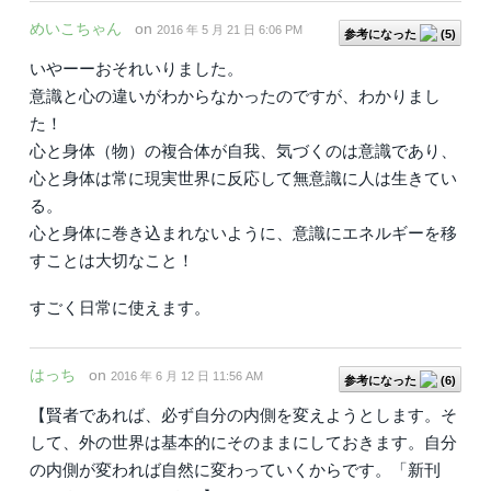
めいこちゃん
on
2016 年 5 月 21 日 6:06 PM
参考になった
(
5
)
いやーーおそれいりました。
意識と心の違いがわからなかったのですが、わかりまし
た！
心と身体（物）の複合体が自我、気づくのは意識であり、
心と身体は常に現実世界に反応して無意識に人は生きてい
る。
心と身体に巻き込まれないように、意識にエネルギーを移
すことは大切なこと！
すごく日常に使えます。
はっち
on
2016 年 6 月 12 日 11:56 AM
参考になった
(
6
)
【賢者であれば、必ず自分の内側を変えようとします。そ
して、外の世界は基本的にそのままにしておきます。自分
の内側が変われば自然に変わっていくからです。「新刊