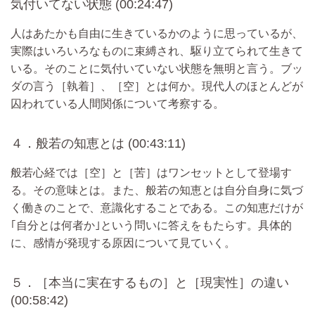
気付いてない状態 (00:24:47)
人はあたかも自由に生きているかのように思っているが、
実際はいろいろなものに束縛され、駆り立てられて生きて
いる。そのことに気付いていない状態を無明と言う。ブッ
ダの言う［執着］、［空］とは何か。現代人のほとんどが
囚われている人間関係について考察する。
４．般若の知恵とは (00:43:11)
般若心経では［空］と［苦］はワンセットとして登場す
る。その意味とは。また、般若の知恵とは自分自身に気づ
く働きのことで、意識化することである。この知恵だけが
｢自分とは何者か｣という問いに答えをもたらす。具体的
に、感情が発現する原因について見ていく。
５．［本当に実在するもの］と［現実性］の違い
(00:58:42)