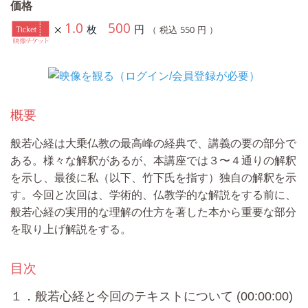
価格
1.0
500
枚
円
550
（ 税込
円 ）
概要
般若心経は大乗仏教の最高峰の経典で、講義の要の部分で
ある。様々な解釈があるが、本講座では３〜４通りの解釈
を示し、最後に私（以下、竹下氏を指す）独自の解釈を示
す。今回と次回は、学術的、仏教学的な解説をする前に、
般若心経の実用的な理解の仕方を著した本から重要な部分
を取り上げ解説をする。
目次
１．般若心経と今回のテキストについて (00:00:00)