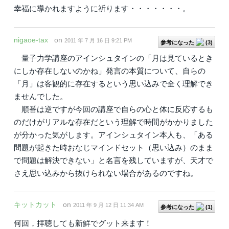
幸福に導かれますように祈ります・・・・・・・。
nigaoe-tax
on
2011 年 7 月 16 日 9:21 PM
参考になった
(
3
)
量子力学講座のアインシュタインの「月は見ているとき
にしか存在しないのかね」発言の本質について、自らの
「月」は客観的に存在するという思い込みで全く理解でき
ませんでした。
順番は逆ですが今回の講座で自らの心と体に反応するも
のだけがリアルな存在だという理解で時間がかかりました
が分かった気がします。アインシュタイン本人も、「ある
問題が起きた時おなじマインドセット（思い込み）のまま
で問題は解決できない」と名言を残していますが、天才で
さえ思い込みから抜けられない場合があるのですね。
キットカット
on
2011 年 9 月 12 日 11:34 AM
参考になった
(
1
)
何回，拝聴しても新鮮でグット来ます！