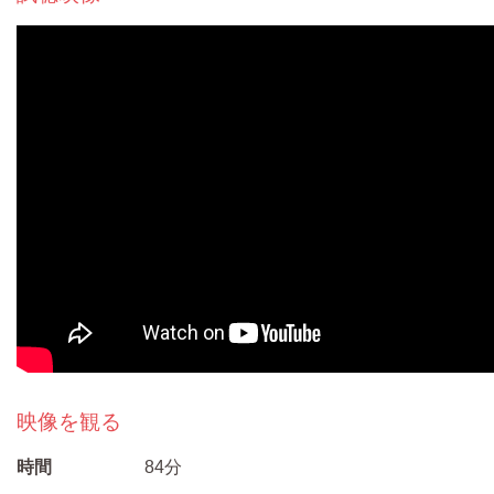
映像を観る
時間
84分