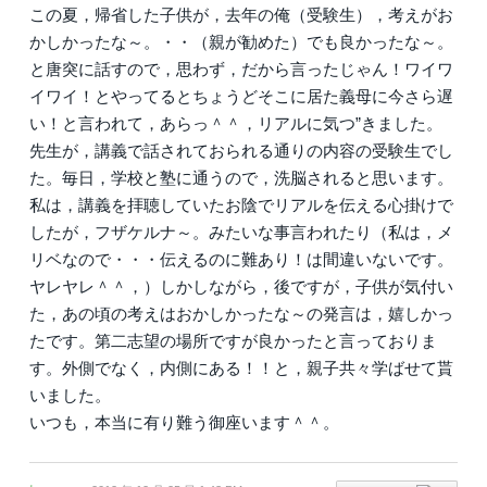
この夏，帰省した子供が，去年の俺（受験生），考えがお
かしかったな～。・・（親が勧めた）でも良かったな～。
と唐突に話すので，思わず，だから言ったじゃん！ワイワ
イワイ！とやってるとちょうどそこに居た義母に今さら遅
い！と言われて，あらっ＾＾，リアルに気つ”きました。
先生が，講義で話されておられる通りの内容の受験生でし
た。毎日，学校と塾に通うので，洗脳されると思います。
私は，講義を拝聴していたお陰でリアルを伝える心掛けで
したが，フザケルナ～。みたいな事言われたり（私は，メ
リベなので・・・伝えるのに難あり！は間違いないです。
ヤレヤレ＾＾，）しかしながら，後ですが，子供が気付い
た，あの頃の考えはおかしかったな～の発言は，嬉しかっ
たです。第二志望の場所ですが良かったと言っておりま
す。外側でなく，内側にある！！と，親子共々学ばせて貰
いました。
いつも，本当に有り難う御座います＾＾。