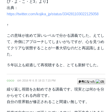
ぴ・よ・こ・と3」より】
出典：
https://twitter.com/kojika_jp/status/334281103022125058
↑
この意味が改めて深いレベルで分かる講義でした。えてし
て、外側にアプローチしてしまいがちですが、心を見つめ
てクリアな状態することが一番大切なのだと再認識しまし
た。
５年以上も経過して再視聴すると、とても新鮮でした。
coco
on
2016 年 6 月 18 日 7:15 PM
参考になった
(
2
)
繰り返し視聴をお勧めできる講義です。現実とは何かを分
からせてくれる内容です。
自分の世界観が修正されること間違い無しです。