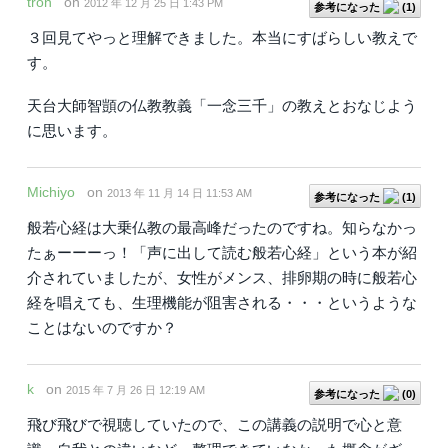
tron
on
2012 年 12 月 25 日 1:43 PM
参考になった
(
1
)
３回見てやっと理解できました。本当にすばらしい教えで
す。
天台大師智顗の仏教教義「一念三千」の教えとおなじよう
に思います。
Michiyo
on
2013 年 11 月 14 日 11:53 AM
参考になった
(
1
)
般若心経は大乗仏教の最高峰だったのですね。知らなかっ
たぁーーーっ！「声に出して読む般若心経」という本が紹
介されていましたが、女性がメンス、排卵期の時に般若心
経を唱えても、生理機能が阻害される・・・というような
ことはないのですか？
k
on
2015 年 7 月 26 日 12:19 AM
参考になった
(
0
)
飛び飛びで視聴していたので、この講義の説明で心と意