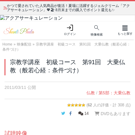
かつて愛されていた人気商品が復活！夏場に活躍するジェルクリーム「アク
アサーキュレーション」💖🏖️ 8月末までの購入でポイント還元も✨
もっと探す
ログイン
映像検索
Home
»
映像配信
»
宗教学講座 初級コース 第91回 大乗仏教（般若心経：
条件づけ）
宗教学講座 初級コース 第91回 大乗仏
教（般若心経：条件づけ）
2011/03/11 公開
仏教
/
第5部：大乗仏教
(
62
人の評価・計 308 点)
Twitter
Facebook
14
DVDもあります
試聴映像