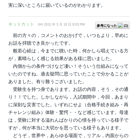
実に深いところに届いているのがわかります。
キットカット
on
2011 年 3 月 18 日 8:03 PM
参考になった
(
1
)
前の方々の，コメントのおかげで，いつもより，早めに
お話を拝聴でき良かったです。
般若心経は，今までに聴いた時，何かしら唱えている方
が，素晴らしく感じる効果がある様に思いました。
内側からの条件づけなど凄い！そういう仕組みになって
いたのですね。過去疑問に思っていたことで分かることが
ありました。有り難うございました。
受験生を持つ身であります。お話の内容，そう，その通
り！！でした。しかしながら，入試期間中，今回，あまり
に深刻な災害でした。いずれにせよ（合格手続き組み・再
チャレンジ組み）体験・驚愕・・など感じています。母達
は，受験に対する溢れんばかりの心情を持っている様子で
すが，何が本当に大切かを思っている様子もあります。
どうぞ，世界中，あらゆる場面で，リアル，内面からの