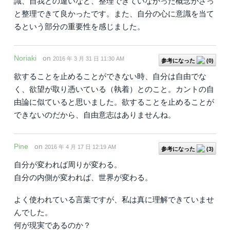
識、自我との違いなど、整理できていなかった概念がざっ
と整理できて良かったです。また、自分の心に意識を当て
るという部分の重要性を感じました。
Noriaki
on
2016 年 3 月 31 日 11:30 AM
参考になった
(
0
)
欲することを止めることができない時、自分は自由でな
く、欲望が取り憑いている（執着）とのこと。カントの自
由論に似ていると思いました。欲することを止めることが
できないのだから、自由意志はありませんね。
Pine
on
2016 年 4 月 17 日 12:19 AM
参考になった
(
3
)
自分が変われば周りが変わる。
自分の内側が変われば、世界が変わる。
よく使われている言葉ですが、私は真に理解できていませ
んでした。
何が現実であるのか？