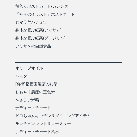
額入りポストカード/カレンダー
「神々のイラスト」ポストカード
ヒマラヤハチミツ
身体が喜ぶ紅茶(アッサム)
身体が喜ぶ紅茶(ダージリン)
アリサンの自然食品
オリーブオイル
パスタ
[有機]播磨園製茶のお茶
しもやま農産の三色米
やさしい米粉
ナディー・チャート
ピヨちゃんキッチン＆ダイニングアイテム
ランチョンマット＆コースター
ナディー・チャート風水