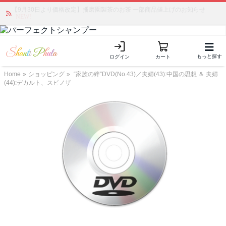
【9月30日より価格改定】播磨園製茶のお茶 一部商品値上げのお知らせ
「みんなの備蓄・災害対策」 vol.4 〜断水・燃料不足・停電対策
NEW!
もっと探す
ログイン
カート
Home
»
ショッピング
»
“家族の絆”DVD(No.43)／夫婦(43):中国の思想 ＆ 夫婦
(44):デカルト、スピノザ