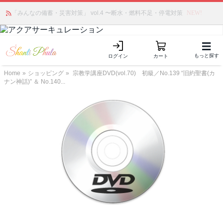
かつて愛されていた人気商品が復活！夏場に活躍するジェルクリーム「アク
「みんなの備蓄・災害対策」 vol.4 〜断水・燃料不足・停電対策
NEW!
アサーキュレーション」💖🏖️ 8月末までの購入でポイント還元も✨
もっと探す
ログイン
カート
Home
»
ショッピング
»
宗教学講座DVD(vol.70) 初級／No.139 “旧約聖書(カ
ナン神話)” ＆ No.140...