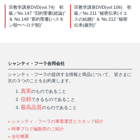
宗教学講座DVD(vol.74) 初
宗教学講座DVD(vol.106) 初
級／No.147 “旧約聖書(総論)”
級／No.211 “秘密伝承(イエ
＆ No.148 “新約聖書(ハスモ
スの結婚)” ＆ No.212 “秘密
ン朝〜ヘロデ朝)”
伝承(磔刑)”
シャンティ・フーラ合同会社
シャンティ・フーラの提供する情報と商品について、 皆さまに
次の３つのことをお約束します。
真実
のものであること
信頼
できるものであること
最高品質
のものであること
» シャンティ・フーラの事業運営とスタッフ紹介
» 時事ブログ編集部のご紹介
» 会社概要