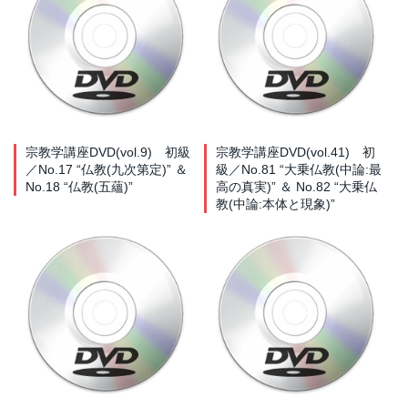
宗教学講座DVD(vol.9) 初級
宗教学講座DVD(vol.41) 初
／No.17 “仏教(九次第定)” ＆
級／No.81 “大乗仏教(中論:最
No.18 “仏教(五蘊)”
高の真実)” ＆ No.82 “大乗仏
教(中論:本体と現象)”