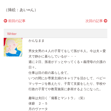
（挿絵：あい∞ん）
前回の記事
次回の記事
Writer
かんなまま
男女女男の４人の子育てをして孫が６人。今は夫＋愛
犬で静かに暮らしているが・・・
週に２日、孫達がドッとやってくる＋義理母の介護の
日々。
仕事は目の前の暮らし全て。
いつの間にか専業主婦のキャリアを活かして、ベビー
マッサージを教えたり、子育て支援をしたり、学校や
行政の子育てや教育施策に参画するようになった。
趣味は夫曰く「備蓄とマントラ」（笑）
体癖 ２－５
月のヴァータ