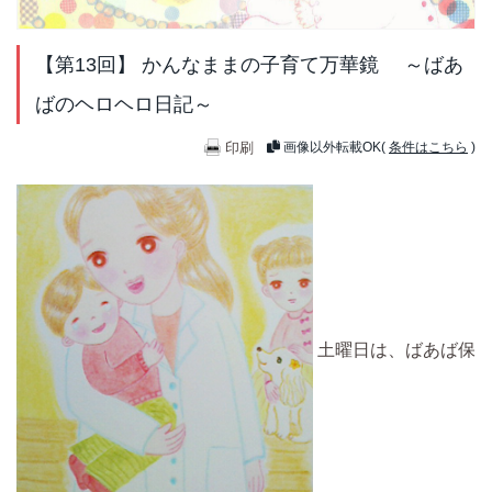
【第13回】 かんなままの子育て万華鏡 ～ばあ
ばのヘロヘロ日記～
印刷
画像以外転載OK(
条件はこちら
)
土曜日は、ばあば保