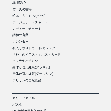
講演DVD
竹下氏の書籍
絵本「もしもあなたが」
アージュナー・チャート
ナディー・チャート
調和の言葉
カレンダー
額入りポストカード/カレンダー
「神々のイラスト」ポストカード
ヒマラヤハチミツ
身体が喜ぶ紅茶(アッサム)
身体が喜ぶ紅茶(ダージリン)
アリサンの自然食品
オリーブオイル
パスタ
[有機]播磨園製茶のお茶