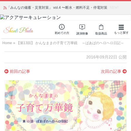
「みんなの備蓄・災害対策」 vol.4 〜断水・燃料不足・停電対策
NEW!
もっと探す
初めての方
講演映像
取扱商品
Home
»
【第13回】 かんなままの子育て万華鏡 ～ばあばのヘロヘロ日記～
2016年09月22日 公開
前回の記事
次回の記事