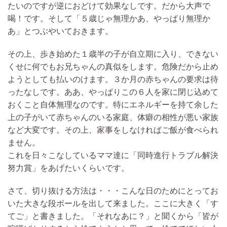
たいのですが逆におどけて効果なしです。だから大声で
喝！です。
そして「５歳じゃ無理かあ、やっぱり無理か
あ」とつぶやいておきます。
その上、歩き始めた１歳半の子が自立期に入り、できない
くせに何でもお兄ちゃんの真似をします。危険だから止め
ようとしても払いのけます。３か月の赤ちゃんの要求は待
ったなしです。ああ、やっぱりこの６人を家に閉じ込めて
おくこと自体無理なのです。特にエネルギーを持て余した
上の子がいて赤ちゃんのいる家庭、体癖の相性が悪い家族
など大変です。その上、家事をしなければご飯が食べられ
ません。
これを日々こなしているママ達に「同時進行トラブル解決
努力賞」をあげたいくらいです。
さて、切り抜ける方法は・・・
こんな日のためにとってお
いた大きな段ボールを出して来ました。ここに大きく「す
てご」と書きました。
「それなあに？」と聞くから
「皆が