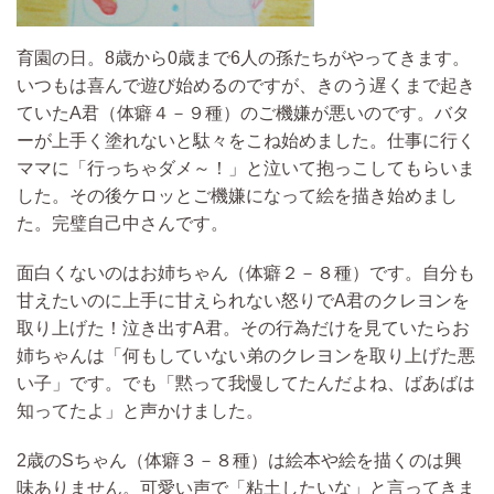
育園の日。8歳から0歳まで6人の孫たちがやってきます。
いつもは喜んで遊び始めるのですが、
きのう遅くまで起き
ていたA君
（体癖４－９種）
のご機嫌が悪いのです。
バタ
ーが上手く塗れないと駄々をこね始めました。
仕事に行く
ママに「行っちゃダメ～！」と泣いて抱っこしてもらい
ま
した。その後
ケロッとご機嫌になって絵を描き始めまし
た。
完璧自己中さんです。
面白くないのはお姉ちゃん
（体癖２－８種）
です。自分も
甘えたいのに上手に甘えられない怒りでA君のクレヨンを
取り上げた！
泣き出すA君。その行為だけを見ていたらお
姉ちゃんは「何もしていない弟のクレヨンを取り上げた悪
い子」です。
でも「黙って我慢してたんだよね、ばあばは
知ってたよ」と声かけました。
2歳のSちゃん（体癖３－８種）は絵本や絵を描くのは興
味ありません。可愛い声で「粘土したいな」と言ってきま