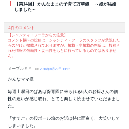
【第14回】 かんなままの子育て万華鏡 ～娘が結婚
しました～
4件のコメント
【シャンティ・フーラからの注意】
コメント欄への投稿は、シャンティ・フーラのスタッフが承認した
ものだけが掲載されておりますが、掲載・非掲載の判断は、投稿さ
れた情報の信頼性・妥当性をもとに行っているものではありませ
ん。
メープルＥＹ
on
2016年9月22日 14:16
かんなママ様
毎週土曜日のばあば保育園に来られる6人のお孫さんの個
性の違いが感じ取れ、とても楽しく読ませていただきまし
た。
「すてご」の段ボール箱のお話は特に面白く、大笑いして
しまいました。