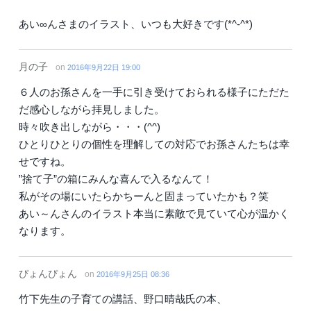
あい∞んさまのイラスト、いつも大好きです(*^-^*)
月の子
on
2016年9月22日 19:00
６人のお孫さんを一手に引き受けておられる様子にただた
だ感心しながら拝見しました。
時々吹き出しながら・・・(^^)
ひとりひとりの個性を理解しての対応でお孫さんたちは幸
せですね。
”捨て子”の箱にみんな喜んで入るなんて！
私がその場にいたらかちーんと固まっていたかも？笑
あい～んさんのイラスト本当に素敵で見ていて心が温かく
なります。
ぴょんぴょん
on
2016年9月25日 08:36
竹下先生の子育ての講話、野口晴哉氏の本、