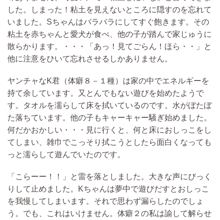
した。しまった！粘土を見えないところに隠すのを忘れて
いました。Sちゃんはバラバラにしてすぐ飽きます。その
粘土を赤ちゃんと愛犬が食べ、他の子が踏んで家じゅうに
散らかります。・・・「あっ！見てごらん！ほら・・」と
他に注意をひいて忘れさせるしかありません。
ヤンチャなK君
（体癖８－１種）
は家の中でエネルギーを
持て余しています。
又とんでもない遊びを始めたようで
す。タオルを濡らして床を拭いているのです。水がぼたぼ
た落ちています。他の子もキャーキャー騒ぎ始めました。
何だかおかしい・・・見に行くと、
何と床におしっこをし
てしまい、雑巾でこっそり拭こうとしたら面白くなっても
っと濡らして遊んでいたのです。
「こらーー！！」と雷を落とし
ました。大きな声にびっく
りして止めました。Kちゃんは夢中で遊びだすとおしっこ
を我慢してしまいます。それで思わず漏らしたのでしょ
う。でも、これはいけません。体癖２の私は諭して解らせ