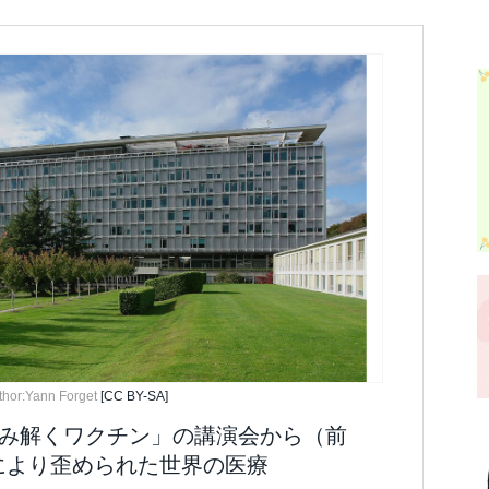
thor:Yann Forget
[CC BY-SA]
ら読み解くワクチン」の講演会から（前
により歪められた世界の医療