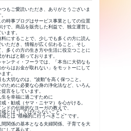
いつもご愛読いただき、ありがとうございま
す。
この時事ブログはサービス事業としての位置
づけで、商品を販売した利益で、独立運営し
ています。
無料にすることで、少しでも多くの方に読ん
でいただき、情報が広く伝わること、そし
て、
多くの方の生き方や生活に役立つことに
繋がればと願っております。
シャンティ・フーラでは、「本当に大切なも
のからはお金が取れない」をモットーにして
います。
最も大切なのは、“波動”を高く保つこと。
そのために必要な心身の浄化法など、いろん
な提言をしています。
人生を幸福に過ごすために
禁戒・勧戒（ヤマ・ニヤマ）を心がける。
インドの伝統的なヨーガの教えで、
禁戒とは “してはならないこと” 、
勧戒とは “積極的に行うべきこと” です。
人間関係の基本となる夫婦関係、子育てを大
切にして暮らす。