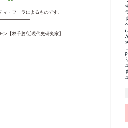
ティ・フーラによるものです。
———————
チン【林千勝/近現代史研究家】
s