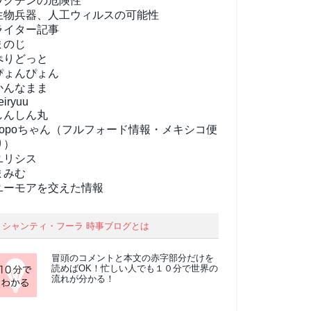
ワクチンの危険性
生物兵器、人工ウィルスの可能性
ライター記事
まのじ
ぺりどっと
ぴょんぴょん
かんなまま
eiryuu
しんしん丸
popoちゃん（フルフォード情報・メキシコ便
り）
ユリシス
まみむ
ユーモアを交えた情報
シャンティ・フーラ 時事ブログとは
冒頭のコメントと本文の
赤字部分
だけを
読めばOK！忙しい人でも１０分で世界の
流れが分かる！