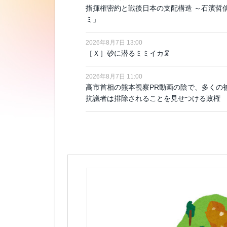
指揮権密約と戦後日本の支配構造 ～石濱哲
ミ」
2026年8月7日 13:00
［Ｘ］砂に潜るミミイカ🦑
2026年8月7日 11:00
高市首相の熊本視察PR動画の陰で、多くの被
抗議者は排除されることを見せつける政権