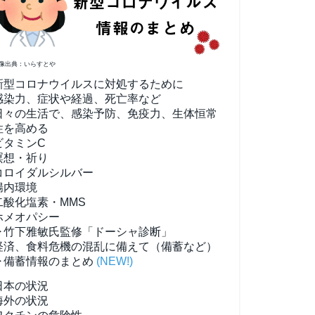
像出典：いらすとや
新型コロナウイルスに対処するために
感染力、症状や経過、死亡率など
日々の生活で、感染予防、免疫力、生体恒常
性を高める
ビタミンC
瞑想・祈り
コロイダルシルバー
腸内環境
二酸化塩素・MMS
ホメオパシー
▶竹下雅敏氏監修「ドーシャ診断」
経済、食料危機の混乱に備えて（備蓄など）
▶備蓄情報のまとめ
(NEW!)
日本の状況
海外の状況