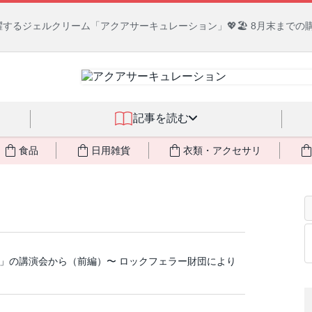
の日本の闇３ 〜日本の黒幕たちの出自／在日が入り込むヤクザ／朝鮮進
記事を読む
食品
日用雑貨
衣類・アクセサリ
ン」の講演会から（前編）〜 ロックフェラー財団により