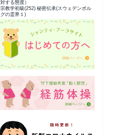
対する態度）
宗教学
初級(252) 秘密伝承(スウェデンボル
グの霊界１)