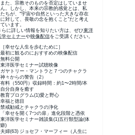
また、宗教そのものを否定はしていませ
ん。しかし、本来の宗教的感覚とは、私
たちが、“宇宙や自然といった大きな存在
に対して、畏敬の念を抱くこと”だと考え
ています。
さらに詳しい情報を知りたい方は、ぜひ
東洋
医学セミナー
や
映像配信
をご受講ください。
［幸せな人生を歩むために］
最初に観るのにおすすめの映像配信
無料公開
東洋医学セミナー試聴映像
ガヤトリー・マントラと７つのチャクラ
神々からの警告（2）
有料（550円）
収録時間：約1〜2時間/本
自分自身を癒す
教育プログラム(1)
愛と野心
幸福と徳目
禁戒勧戒とチャクラの浄化
「幸せを開く7つの扉」進化段階と憑依
東洋医学セミナー雑談集(1)
五行類型論(体
癖)
夫婦(63)
ジョセフ・マーフィー（人生に