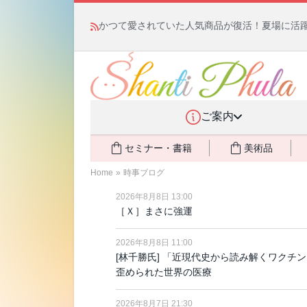
宗教学講座 中級コース 第139回 明治以降
ンコ利権
ご案内
セミナー・書籍
美術品
Home
»
時事ブログ
2026年8月8日 13:00
［Ｘ］まさに強運
2026年8月8日 11:00
[林千勝氏] 「近現代史から読み解くワクチ
歪められた世界の医療
2026年8月7日 21:30