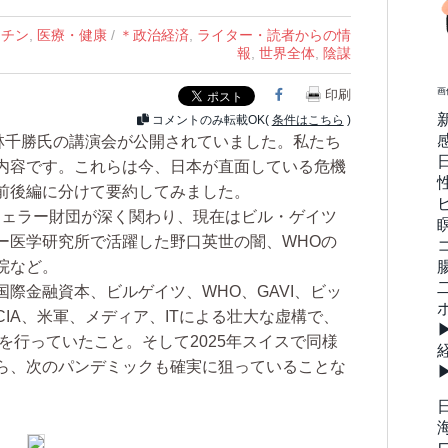
クチン
,
医療・健康
/
＊政治経済
,
ライター・読者からの情
報
,
世界全体
,
陰謀
画
Facebook
印刷
コメントのみ転載OK(
条件はこちら
)
林千勝氏の講演会が公開されていました。私たち
内容です。これらは今、日本が直面している危機
前後編に分けて要約してみました。
ェラー財団が深く関わり、現在はビル・ゲイツ
ー医学研究所で活躍した野口英世の闇、WHOの
院など。
際金融資本、ビルゲイツ、WHO、GAVI、ビッ
IA、米軍、メディア、ITによる壮大な虚構で、
ンを行っていたこと。そして2025年スイスで同様
ら、次のパンデミックも確実に狙っていることな