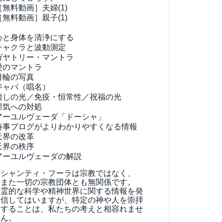
［無料動画］夫婦(1)
［無料動画］親子(1)
心と身体を清浄にする
チャクラと波動測定
ガヤトリー・マントラ
愛のマントラ
日輪の写真
ジャパ（唱名）
癒しの光／免疫・恒常性／祝福の光
邪気への対処
アーユルヴェーダ
「ドーシャ」
時事ブログがよりわかりやすくなる情報
天界の改革
天界の秩序
アーユルヴェーダの解説
シャンティ・フーラは宗教ではなく、
また一切の宗教団体とも無関係です。
霊的な科学や精神世界に関する情報を発
信してはいますが、特定の神や人を崇拝
することは、私たちの考えと相容れませ
ん。