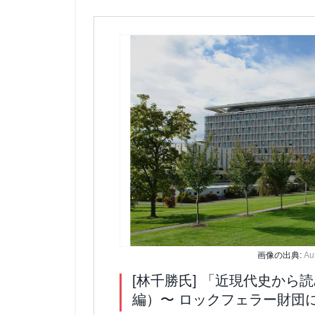
画像の出典:
Au
[林千勝氏] 「近現代史か
編）〜 ロックフェラー財団