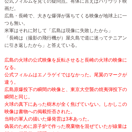
公式フィルムを見ての疑問点。有体に言えばハリウッド映
画だ。
広島・長崎で、大きな爆弾が落ちてくる映像が地球上に一
つも無い。
米軍はそれに対して「広島は現像に失敗したから」
「長崎は（撮影の飛行機が）屋久島で道に迷ってテニアン
に引き返したから」と答えている。
広島の火球の公式映像を反転させると長崎の火球の映像に
なる。
公式フィルムはエノラゲイではなかった。尾翼のマークが
違う。
広島原爆投下の瞬間の映像と、東京大空襲の焼夷弾投下の
瞬間と同じ。
火球の真下にあった樹木が全く焦げていない。しかしこの
映像は書物への掲載拒否された。
当時の軍人の描いた爆発雲は3本あった。
偽装のために原子炉で作った廃棄物を混ぜていたが線量は