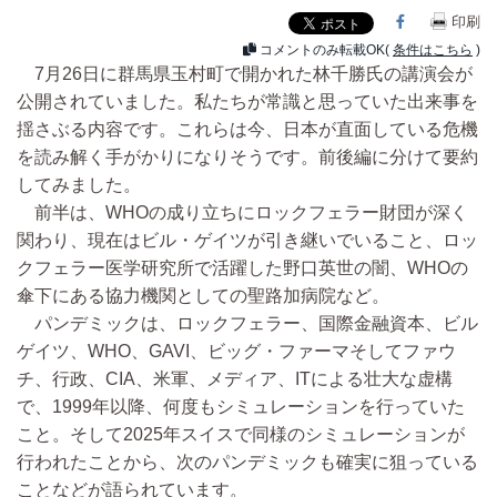
Facebook
印刷
コメントのみ転載OK(
条件はこちら
)
7月26日に群馬県玉村町で開かれた林千勝氏の講演会が
公開されていました。私たちが常識と思っていた出来事を
揺さぶる内容です。これらは今、日本が直面している危機
を読み解く手がかりになりそうです。前後編に分けて要約
してみました。
前半は、WHOの成り立ちにロックフェラー財団が深く
関わり、現在はビル・ゲイツが引き継いでいること、ロッ
クフェラー医学研究所で活躍した野口英世の闇、WHOの
傘下にある協力機関としての聖路加病院など。
パンデミックは、ロックフェラー、国際金融資本、ビル
ゲイツ、WHO、GAVI、ビッグ・ファーマそしてファウ
チ、行政、CIA、米軍、メディア、ITによる壮大な虚構
で、1999年以降、何度もシミュレーションを行っていた
こと。そして2025年スイスで同様のシミュレーションが
行われたことから、次のパンデミックも確実に狙っている
ことなどが語られています。