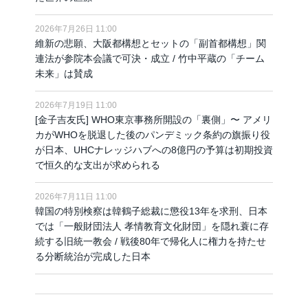
2026年7月26日 11:00
維新の悲願、大阪都構想とセットの「副首都構想」関
連法が参院本会議で可決・成立 / 竹中平蔵の「チーム
未来」は賛成
2026年7月19日 11:00
[金子吉友氏] WHO東京事務所開設の「裏側」〜 アメリ
カがWHOを脱退した後のパンデミック条約の旗振り役
が日本、UHCナレッジハブへの8億円の予算は初期投資
で恒久的な支出が求められる
2026年7月11日 11:00
韓国の特別検察は韓鶴子総裁に懲役13年を求刑、日本
では「一般財団法人 孝情教育文化財団」を隠れ蓑に存
続する旧統一教会 / 戦後80年で帰化人に権力を持たせ
る分断統治が完成した日本