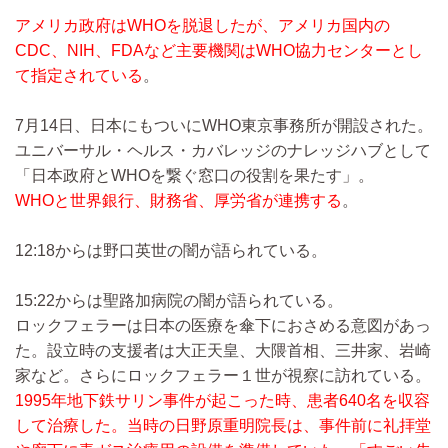
アメリカ政府はWHOを脱退したが、アメリカ国内の
CDC、NIH、FDAなど主要機関はWHO協力センターとし
て指定されている
。
7月14日、日本にもついにWHO東京事務所が開設された。
ユニバーサル・ヘルス・カバレッジのナレッジハブとして
「日本政府とWHOを繋ぐ窓口の役割を果たす」。
WHOと世界銀行、財務省、厚労省が連携する
。
12:18からは野口英世の闇が語られている。
15:22からは聖路加病院の闇が語られている。
ロックフェラーは日本の医療を傘下におさめる意図があっ
た。設立時の支援者は大正天皇、大隈首相、三井家、岩崎
家など。さらにロックフェラー１世が視察に訪れている。
1995年地下鉄サリン事件が起こった時、患者640名を収容
して治療した。当時の日野原重明院長は、事件前に礼拝堂