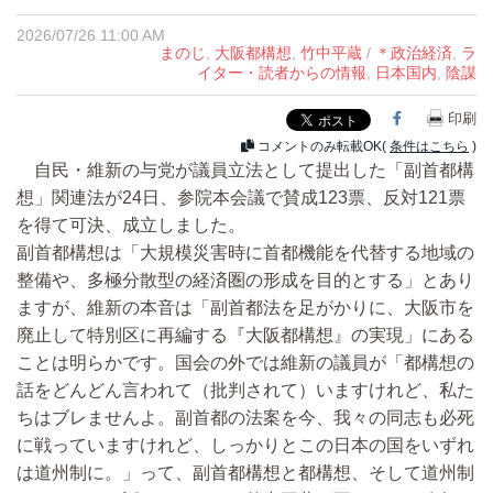
2026/07/26 11:00 AM
まのじ
,
大阪都構想
,
竹中平蔵
/
＊政治経済
,
ラ
イター・読者からの情報
,
日本国内
,
陰謀
Facebook
印刷
コメントのみ転載OK(
条件はこちら
)
自民・維新の与党が議員立法として提出した「副首都構
想」関連法が24日、参院本会議で賛成123票、反対121票
を得て可決、成立しました。
副首都構想は「大規模災害時に首都機能を代替する地域の
整備や、多極分散型の経済圏の形成を目的とする」とあり
ますが、維新の本音は「副首都法を足がかりに、大阪市を
廃止して特別区に再編する『大阪都構想』の実現」にある
ことは明らかです。国会の外では維新の議員が「都構想の
話をどんどん言われて（批判されて）いますけれど、私た
ちはブレませんよ。副首都の法案を今、我々の同志も必死
に戦っていますけれど、しっかりとこの日本の国をいずれ
は道州制に。」って、副首都構想と都構想、そして道州制