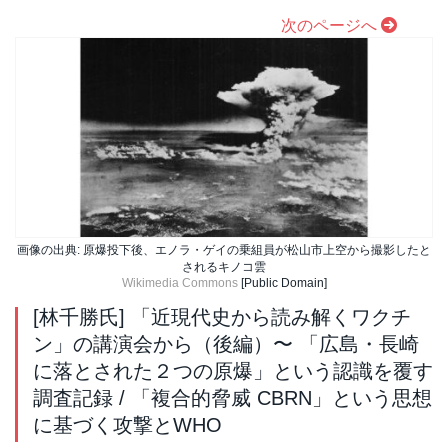
次のページへ
画像の出典: 原爆投下後、エノラ・ゲイの乗組員が松山市上空から撮影したと
されるキノコ雲
Wikimedia Commons
[Public Domain]
[林千勝氏] 「近現代史から読み解くワクチ
ン」の講演会から（後編）〜 「広島・長崎
に落とされた２つの原爆」という認識を覆す
調査記録 / 「複合的脅威 CBRN」という思想
に基づく攻撃とWHO