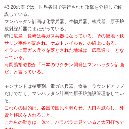
43:20の表では、世界各国で実行された攻撃を分類して解
説している。
マンハッタン計画は化学兵器、生物兵器、核兵器、原子炉
放射線兵器にまたがっている。
特に
広島・長崎は毒ガス兵器になっている。その後地下鉄
サリン事件が記され、ケムトレイルもこの線上にある。
イランに毒ガス兵器を落とされた地域は「広島通り」とな
っている。
河岡義裕教授が「日本のワクチン開発はマンハッタン計画
だ」と言っている。
モンサントは枯葉剤、毒ガス兵器、食品、ラウンドアップ
だけでなく、マンハッタン計画で原子炉施設管理をしてい
る。
これらの目的は、各国で国民を弱らせ、人口を減らし、外
資と移民を入れること。
これらの動きは一体で、バラバラに見ていると太刀打ちで