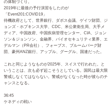
の体制づくり。
2019年に最後の予行演習をしたのが
「Event201:COVID19」
待機政府として、世界銀行、ダボス会議、ゲイツ財団、ジ
ョンズ・ホプキンス大学、CDC、米公衆衛生局、大手メ
ディア、中国政府、中国疾病管理センター、CIA、ジョン
ソン＆ジョンソン、金融界、バイオセキュリティ業界、エ
デルマン（PR会社）、フォーブス、ブルームバーグ財
団、豪州ANZ銀行、アップル、グーグル、国連だった。
これと同じようなものが2025年、スイスで行われた。と
いうことは、次も必ず起こそうとしている。国民は最大限
警戒しなくてはならない。警戒がなくなった時が彼らのチ
ャンスとなる。
36:45
ケネディの戦い