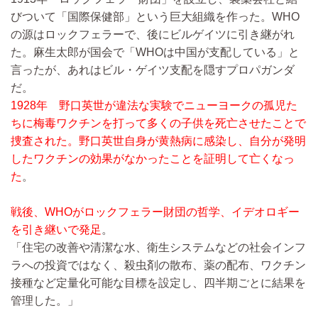
びついて「国際保健部」という巨大組織を作った。WHO
の源はロックフェラーで、後にビルゲイツに引き継がれ
た。麻生太郎が国会で「WHOは中国が支配している」と
言ったが、あれはビル・ゲイツ支配を隠すプロパガンダ
だ。
1928年 野口英世が違法な実験でニューヨークの孤児た
ちに梅毒ワクチンを打って多くの子供を死亡させたことで
捜査された。野口英世自身が黄熱病に感染し、自分が発明
したワクチンの効果がなかったことを証明して亡くなっ
た
。
戦後、WHOがロックフェラー財団の哲学、イデオロギー
を引き継いで発足
。
「住宅の改善や清潔な水、衛生システムなどの社会インフ
ラへの投資ではなく、殺虫剤の散布、薬の配布、ワクチン
接種など定量化可能な目標を設定し、四半期ごとに結果を
管理した。」