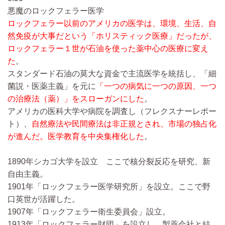
悪魔のロックフェラー医学
ロックフェラー以前のアメリカの医学は、環境、生活、自
然免疫が大事だという「ホリスティック医療」だったが、
ロックフェラー１世が石油を使った薬中心の医療に変え
た
。
スタンダード石油の莫大な資金で主流医学を統括し、「細
菌説・医薬主義」を元に
「一つの病気に一つの原因、一つ
の治療法（薬）」をスローガンにした
。
アメリカの医科大学や病院を調査し（フレクスナーレポー
ト）、
自然療法や民間療法は非正規とされ、市場の独占化
が進んだ。医学教育を中央集権化した
。
1890年シカゴ大学を設立 ここで核分裂反応を研究、新
自由主義。
1901年「ロックフェラー医学研究所」を設立。ここで野
口英世が活躍した。
1907年「ロックフェラー衛生委員会」設立。
1913年「ロックフェラー財団」を設立し、製薬会社と結