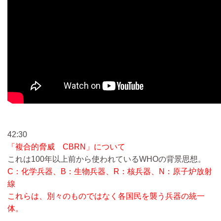
42:30
「複合的脅威 CBRN」について
これは100年以上前から使われているWHOの背景思想。
C：化学兵器、B：生物兵器、R：核兵器、N：原子炉放射
線
これらは、別々のものではなく各国民を襲う兵器の統一
体。