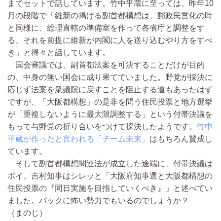
までセットで話しています。竹中平蔵に至っては、昨年10
月の段階で「維新の掲げる副首都構想は、郵政民営化の時
と同様に、総理直轄の準備室を作って各省庁と調整をす
る、それを前提に維新が内閣に人を送り込むやり方をすべ
き」と得々と話しています。
国会審議では、副首都法案を可決することだけが目的
の、中身の無い国会に成り果てていました。野党が採決に
応じず法案を衆議院に戻すことを阻止する道もあったはず
ですが、「大阪都構想」の是非を問う住民投票と地方選挙
が「重複しないように最大限調整する」という付帯決議を
もって与野党の折り合いをつけて採決したようです。
竹中
平蔵が作ったと言われる「チーム未来」
はもちろん賛成し
ています。
そして副首都構想関連法が成立した途端に、付帯決議は
ポイ、吉村知事はシレッと「大阪府知事選と大阪都構想の
住民投票の『同日実施を目指していくべき』」と述べてい
ました。バックに怖い勢力でもいるのでしょうか？
（まのじ）