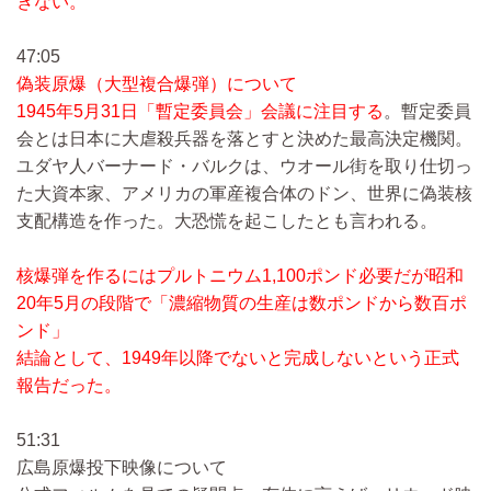
きない。
47:05
偽装原爆（大型複合爆弾）について
1945年5月31日「暫定委員会」会議に注目する
。暫定委員
会とは日本に大虐殺兵器を落とすと決めた最高決定機関。
ユダヤ人バーナード・バルクは、ウオール街を取り仕切っ
た大資本家、アメリカの軍産複合体のドン、世界に偽装核
支配構造を作った。大恐慌を起こしたとも言われる。
核爆弾を作るにはプルトニウム1,100ポンド必要だが昭和
20年5月の段階で「濃縮物質の生産は数ポンドから数百ポ
ンド」
結論として、1949年以降でないと完成しないという正式
報告だった。
51:31
広島原爆投下映像について