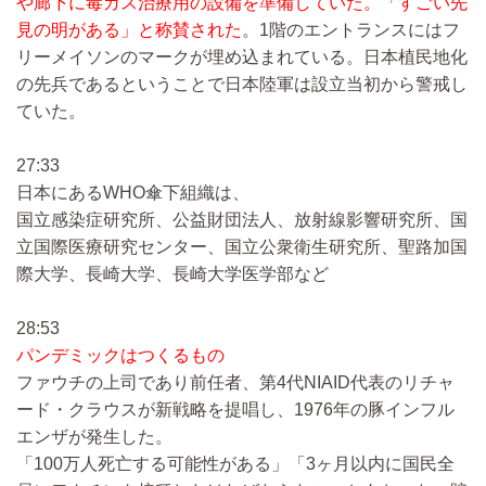
や廊下に毒ガス治療用の設備を準備していた。「すごい先
見の明がある」と称賛された
。1階のエントランスにはフ
リーメイソンのマークが埋め込まれている。日本植民地化
の先兵であるということで日本陸軍は設立当初から警戒し
ていた。
27:33
日本にあるWHO傘下組織は、
国立感染症研究所、公益財団法人、放射線影響研究所、国
立国際医療研究センター、国立公衆衛生研究所、聖路加国
際大学、長崎大学、長崎大学医学部など
28:53
パンデミックはつくるもの
ファウチの上司であり前任者、第4代NIAID代表のリチャ
ード・クラウスが新戦略を提唱し、1976年の豚インフル
エンザが発生した。
「100万人死亡する可能性がある」「3ヶ月以内に国民全