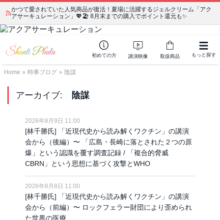
宗教学講座 中級コース 第139回 明治以降の日本の闇３ 〜日本の黒幕た
ちの出自／在日が入り込むヤクザ／朝鮮進駐軍から始まったパチンコ利権
もっと探す
初めての方
講演映像
取扱商品
Home
»
時事ブログ
»
陰謀
アーカイブ:
陰謀
2026年8月9日 11:00
[林千勝氏] 「近現代史から読み解くワクチン」の講演
会から（後編）〜 「広島・長崎に落とされた２つの原
爆」という認識を覆す調査記録 / 「複合的脅威
CBRN」という思想に基づく攻撃とWHO
2026年8月8日 11:00
[林千勝氏] 「近現代史から読み解くワクチン」の講演
会から（前編）〜 ロックフェラー財団により歪められ
た世界の医療