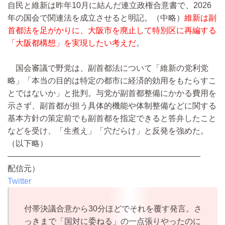
自民と維新は昨年10月に結んだ連立政権合意書で、2026
年の国会で関連法を成立させると明記。
（中略）
維新は副
首都法を足がかりに、大阪市を廃止して特別区に再編する
「大阪都構想」を実現したい考えだ
。
国会審議で野党は、副首都法について「維新の党利党
略」「本当の目的は特定の都市に経済的効用をもたらすこ
とではないか」と批判。与党が副首都整備にかかる費用を
示さず、副首都が担う具体的機能や体制整備などに関する
基本方針の策定前でも副首都を指定できると答弁したこと
などを受け、「生煮え」「穴だらけ」と反発を強めた。
（以下略）
————————————————————————
配信元）
Twitter
付帯決議合意から30分ほどでそれを覆す発言。さ
っきまで「国対に委ねる」の一点張りやったのに