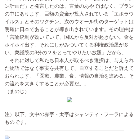
ン計画だ」と発言したのは、言葉のあやではなく、プラン
の中にあります。巨額の資金が投入されている「エボラウ
イルス」とそのワクチン。次のウオール街のターゲットは
明確に日本であることが導き出されています。その理由は
「言論統制が効いていて、国民から反対が起きない。金を
ホイホイ出す。それにしがみついてくる利権政治屋が多
い。衆議院の3分の２をとってやりたい放題」だから。
それに対して私たち日本人が取るべき選択は、与えられ
た物語ではなく事実を共有して、自立することだと訴えて
おられます。「医療、農業、食、情報の自治を進める。そ
の流れを大きくすることが必要だ。」
（まのじ）
注）以下、文中の赤字・太字はシャンティ・フーラによる
ものです。
————————————————————————