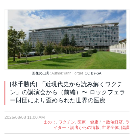
画像の出典:
Author:Yann Forget
[CC BY-SA]
[林千勝氏] 「近現代史から読み解くワクチ
ン」の講演会から（前編）〜 ロックフェラ
ー財団により歪められた世界の医療
2026/08/08 11:00 AM
まのじ
,
ワクチン
,
医療・健康
/
＊政治経済
,
ラ
イター・読者からの情報
,
世界全体
,
陰謀