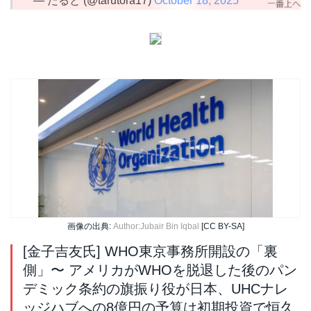
— たると (@tarutora17)
October 18, 2025
画像の出典:
Author:Jubair Bin Iqbal
[CC BY-SA]
[金子吉友氏] WHO東京事務所開設の「裏
側」〜 アメリカがWHOを脱退した後のパン
デミック条約の旗振り役が日本、UHCナレ
ッジハブへの8億円の予算は初期投資で恒久