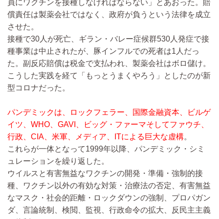
員にワクチンを接種しなければならない」とあおった。賠
償責任は製薬会社ではなく、政府が負うという法律を成立
させた。
接種で30人が死亡、ギラン・バレー症候群530人発症で接
種事業は中止されたが、豚インフルでの死者は1人だっ
た。副反応賠償は税金で支払われ、製薬会社はボロ儲け。
こうした実践を経て「もっとうまくやろう」としたのが新
型コロナだった。
パンデミックは、ロックフェラー、国際金融資本、ビルゲ
イツ、WHO、GAVI、ビッグ・ファーマそしてファウチ、
行政、CIA、米軍、メディア、ITによる巨大な虚構
。
これらが一体となって1999年以降、パンデミック・シミ
ュレーションを繰り返した。
ウイルスと有害無益なワクチンの開発・準備・強制的接
種、ワクチン以外の有効な対策・治療法の否定、有害無益
なマスク・社会的距離・ロックダウンの強制、プロパガン
ダ、言論統制、検閲、監視、行政命令の拡大、反民主主義