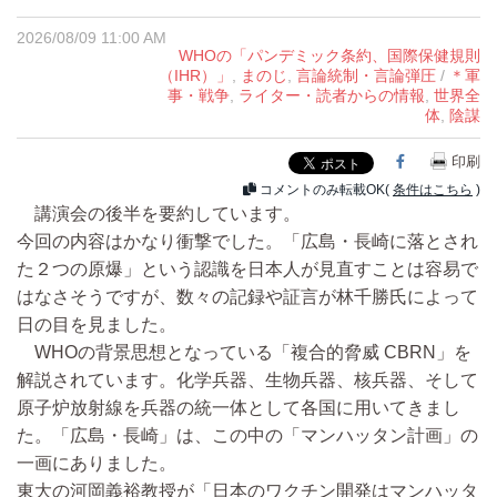
2026/08/09 11:00 AM
WHOの「パンデミック条約、国際保健規則
（IHR）」
,
まのじ
,
言論統制・言論弾圧
/
＊軍
事・戦争
,
ライター・読者からの情報
,
世界全
体
,
陰謀
Facebook
印刷
コメントのみ転載OK(
条件はこちら
)
講演会の後半を要約しています。
今回の内容はかなり衝撃でした。「広島・長崎に落とされ
た２つの原爆」という認識を日本人が見直すことは容易で
はなさそうですが、数々の記録や証言が林千勝氏によって
日の目を見ました。
WHOの背景思想となっている「複合的脅威 CBRN」を
解説されています。化学兵器、生物兵器、核兵器、そして
原子炉放射線を兵器の統一体として各国に用いてきまし
た。「広島・長崎」は、この中の「マンハッタン計画」の
一画にありました。
東大の河岡義裕教授が「日本のワクチン開発はマンハッタ