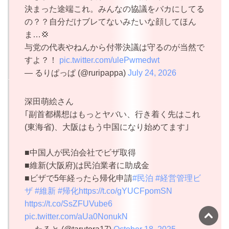
決まった途端これ。みんなの協議をバカにしてる
の？？自分だけブレてないみたいな顔してほん
ま…💢
与党の代表やねんから付帯決議は守るのが当然で
すよ？！
pic.twitter.com/ulePwmedwt
— るりぱっぱ (@ruripappa)
July 24, 2026
深田萌絵さん
｢副首都構想はもっとヤバい、行き着く先はこれ
(東海省)、大阪はもう中国になり始めてます｣
■中国人が民泊会社でビザ取得
■維新(大阪府)は民泊業者に助成金
■ビザで5年経ったら帰化申請
#民泊
#経営管理ビ
ザ
#維新
#帰化
https://t.co/gYUCFpomSN
https://t.co/SsZFUVube6
pic.twitter.com/aUa0NonukN