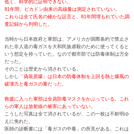
低く、科学的に証明できない。
81年間、ピカドン由来の高線量は測定されていない。
これらは全て氏名の確かな証言と、81年間埋もれていた調
査記録から判明した。
当時から日本政府と軍部は、アメリカが国際条約で禁止さ
れた非人道の毒ガスを大和民族虐殺のために使ってくると
いう想定を持っていた。なので都市部では防毒体制は万全
だった。
そのことは歴史から消されている。
しかし
「偽装原爆」は日本の防毒体制を上回る熱と爆風の
破壊力と毒ガスの量だった。
救援に入った軍部は全員防毒マスクをかぶっている。これ
らの軍人は放射線の被害にあっていない。
こうした写真は全て消されているが、この一枚は不鮮明ゆ
えに免れた。
医師の診断書には「毒ガスの中毒」の所見がある。これは