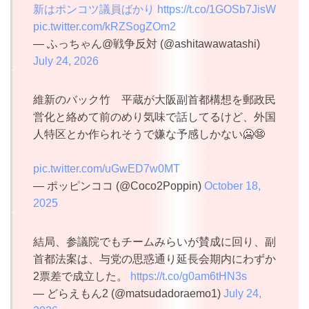
新はポンコツ議員ばかり
https://t.co/1GOSb7JisW
pic.twitter.com/kRZSogZOm2
— ふっちゃん@戦争反対 (@ashitawawatashi)
July 24, 2026
維新のバック竹 平蔵が大阪副首都構想を郵政民
営化と絡めて前のめり気味で話してるけど、外国
人特区とか作られそうで嫌な予感しかない🥶😨
pic.twitter.com/uGwED7w0MT
— ポッピンココ (@Coco2Poppin)
October 18,
2025
結局、参議院でもチームみらいが賛成に回り、副
首都法案は、与党の思惑通り延長会期内にわずか
2票差で成立した。
https://t.co/g0am6tHN3s
— どらえもん2 (@matsudadoraemo1)
July 24,