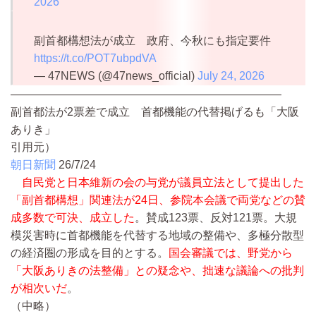
2026
副首都構想法が成立 政府、今秋にも指定要件
https://t.co/POT7ubpdVA
— 47NEWS (@47news_official)
July 24, 2026
————————————————————————
副首都法が2票差で成立 首都機能の代替掲げるも「大阪
ありき」
引用元）
朝日新聞
26/7/24
自民党と日本維新の会の与党が議員立法として提出した
「副首都構想」関連法が24日、参院本会議で両党などの賛
成多数で可決、成立した
。賛成123票、反対121票。大規
模災害時に首都機能を代替する地域の整備や、多極分散型
の経済圏の形成を目的とする。
国会審議では、野党から
「大阪ありきの法整備」との疑念や、拙速な議論への批判
が相次いだ
。
（中略）