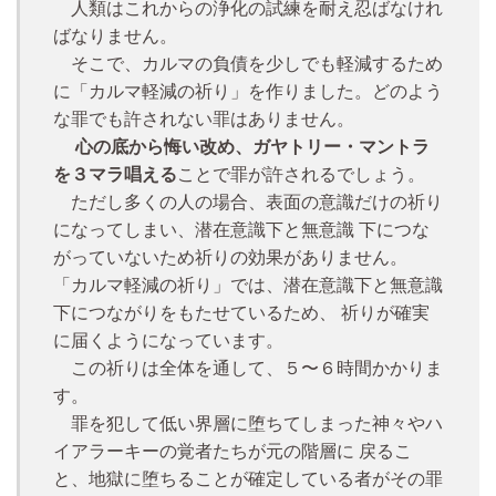
人類はこれからの浄化の試練を耐え忍ばなけれ
ばなりません。
そこで、カルマの負債を少しでも軽減するため
に「カルマ軽減の祈り」を作りました。どのよう
な罪でも許されない罪はありません。
心の底から悔い改め、ガヤトリー・マントラ
を３マラ唱える
ことで罪が許されるでしょう。
ただし多くの人の場合、表面の意識だけの祈り
になってしまい、潜在意識下と無意識 下につな
がっていないため祈りの効果がありません。
「カルマ軽減の祈り」では、潜在意識下と無意識
下につながりをもたせているため、 祈りが確実
に届くようになっています。
この祈りは全体を通して、５〜６時間かかりま
す。
罪を犯して低い界層に堕ちてしまった神々やハ
イアラーキーの覚者たちが元の階層に 戻るこ
と、地獄に堕ちることが確定している者がその罪