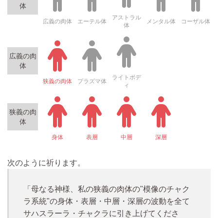
体
アストラル
広義の肉体
エーテル体
メンタル体
コーザル体
体
広義の肉
体
ライトボデ
狭義の肉体
プラズマ体
ィ
狭義の肉
体
身体
表層
中層
深層
次のように祈ります。
「
母なる神様、私の狭義の肉体の"模像のチャク
ラ系統"の身体・表層・中層・深層の波動を全て
サハスラーラ・チャクラに引き上げてくださ