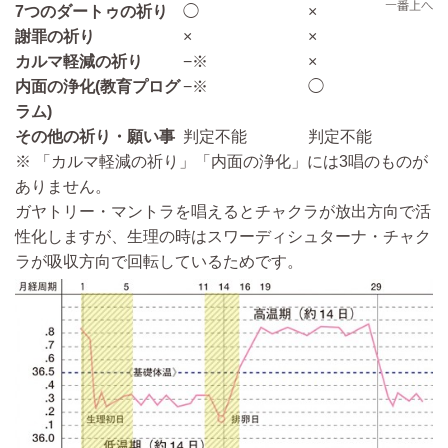
7つのダートゥの祈り
◯
×
謝罪の祈り
×
×
カルマ軽減の祈り
−※
×
内面の浄化(教育プログ
−※
◯
ラム)
その他の祈り・願い事
判定不能
判定不能
※ 「カルマ軽減の祈り」「内面の浄化」には3唱のものが
ありません。
ガヤトリー・マントラを唱えるとチャクラが放出方向で活
性化しますが、生理の時はスワーディシュターナ・チャク
ラが吸収方向で回転しているためです。