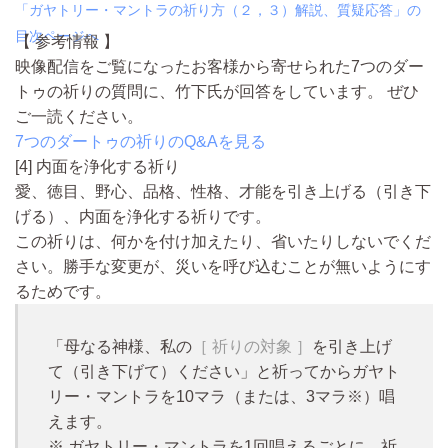
「ガヤトリー・マントラの祈り方（２，３）解説、質疑応答」の
目次ページへ
【 参考情報 】
映像配信をご覧になったお客様から寄せられた7つのダー
トゥの祈りの質問に、竹下氏が回答をしています。 ぜひ
ご一読ください。
7つのダートゥの祈りのQ&Aを見る
[4] 内面を浄化する祈り
愛、徳目、野心、品格、性格、才能を引き上げる（引き下
げる）、
内面を浄化する祈り
です。
この祈りは、何かを付け加えたり、省いたりしないでくだ
さい。勝手な変更が、災いを呼び込むことが無いようにす
るためです。
「母なる神様、私の
［ 祈りの対象 ］
を引き上げ
て（引き下げて）ください」と祈ってからガヤト
リー・マントラを10マラ（または、3マラ
※
）唱
えます。
※
ガヤトリー・マントラを1回唱えるごとに、祈