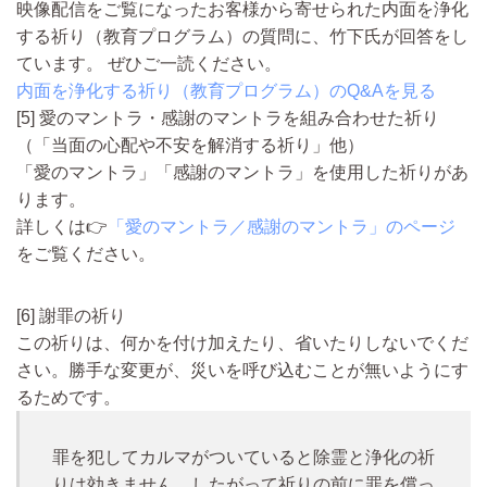
映像配信をご覧になったお客様から寄せられた内面を浄化
する祈り（教育プログラム）の質問に、竹下氏が回答をし
ています。 ぜひご一読ください。
内面を浄化する祈り（教育プログラム）のQ&Aを見る
[5] 愛のマントラ・感謝のマントラを組み合わせた祈り
（「当面の心配や不安を解消する祈り」他）
「愛のマントラ」「感謝のマントラ」を使用した祈りがあ
ります。
詳しくは👉️
「愛のマントラ／感謝のマントラ」のページ
をご覧ください。
[6] 謝罪の祈り
この祈りは、何かを付け加えたり、省いたりしないでくだ
さい。勝手な変更が、災いを呼び込むことが無いようにす
るためです。
罪を犯してカルマがついていると除霊と浄化の祈
りは効きません。したがって祈りの前に罪を償っ