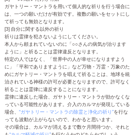
ガヤトリー・マントラを用いて個人的な祈りを行う場合に
は、一つの願いだけが有効です。
複数の願いをセットにし
て祈っても無効となります。
[3] 自分に関する以外の祈り
祈りは霊律を犯さないようにしてください。
本人から頼まれていないのに「○○さんの病気が治ります
ように」と祈ることは霊律違反となります。
特定の人ではなく、「世界中の人が幸せになりますよう
に」「平和でありますように」など万物・万霊・万象のた
めにガヤトリー・マントラを唱えて祈ることは、地球を統
治されている神様の許可が必要となりますので、許可なく
祈ることは霊律に違反することになります。
霊律に違反した場合、ガヤトリー・マントラが効かなくな
っている可能性があります。介入のカルマが発現している
場合、
“ガヤトリー・マントラの除霊と浄化の祈り”
を行な
っても波動が上がらないので、わかると思います。
その場合は、カルマが消えるまで数ケ月間待つか、それと
も
“カルマ軽減の祈り”
を行なうかのどちらかでしょう。