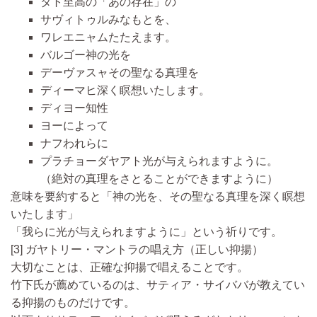
タト
至高の「あの存在」の
サヴィトゥル
みなもとを、
ワレエニャム
たたえます。
バルゴー
神の光を
デーヴァスャ
その聖なる真理を
ディーマヒ
深く瞑想いたします。
ディヨー
知性
ヨー
によって
ナフ
われらに
プラチョーダヤアト
光が与えられますように。
（絶対の真理をさとることができますように）
意味を要約すると「神の光を、その聖なる真理を深く瞑想
いたします」
「我らに光が与えられますように」という祈りです。
[3] ガヤトリー・マントラの唱え方（正しい抑揚）
大切なことは、正確な抑揚で唱えることで
す。
竹下氏が薦めているのは、サティア・サイババが教えてい
る抑揚のものだけ
です。