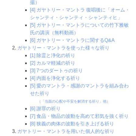
揚）
[4] ガヤトリー・マントラ 復唱後に
「オーム・
シャンティ・シャンティ・シャンティヒ」
[5] ガヤトリー・マントラについての竹下雅敏
氏の講演（無料動画）
[6] ガヤトリー・マントラに関するQ&A
ガヤトリー・マントラを使った様々な祈り
[1] 除霊と浄化の祈り
[2] カルマ軽減の祈り
[3] 7つのダートゥの祈り
[4] 内面を浄化する祈り
[5] 愛のマントラ・感謝のマントラを組み合わ
せた祈り
（「当面の心配や不安を解消する祈り」他）
[6] 謝罪の祈り
[7] 食品・物品の波動を高めて邪気を抜く祈り
[8] 狭義の肉体の波動を引き上げる祈り
ガヤトリー・マントラを用いた個人的な祈り