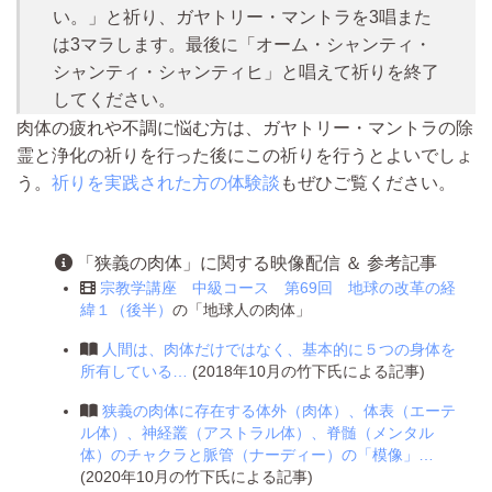
い。
」と祈り、
ガヤトリー・マントラを3唱また
は3マラ
します。最後に「オーム・シャンティ・
シャンティ・シャンティヒ」と唱えて祈りを終了
してください。
肉体の疲れや不調に悩む方は、ガヤトリー・マントラの除
霊と浄化の祈りを行った後にこの祈りを行うとよいでしょ
う。
祈りを実践された方の体験談
もぜひご覧ください。
「狭義の肉体」に関する映像配信 ＆ 参考記事
宗教学講座 中級コース 第69回 地球の改革の経
緯１（後半）
の「地球人の肉体」
人間は、肉体だけではなく、基本的に５つの身体を
所有している…
(2018年10月の竹下氏による記事)
狭義の肉体に存在する体外（肉体）、体表（エーテ
ル体）、神経叢（アストラル体）、脊髄（メンタル
体）のチャクラと脈管（ナーディー）の「模像」…
(2020年10月の竹下氏による記事)