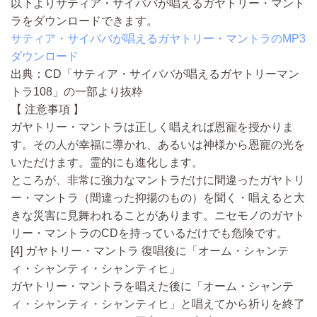
以下よりサティア・サイババが唱えるガヤトリー・マント
ラをダウンロードできます。
サティア・サイババが唱えるガヤトリー・マントラのMP3
ダウンロード
出典：CD「サティア・サイババが唱えるガヤトリーマン
トラ108」の一部より抜粋
【 注意事項 】
ガヤトリー・マントラは正しく唱えれば恩寵を授かりま
す
。その人が幸福に導かれ、あるいは神様から恩寵の光を
いただけます。霊的にも進化します。
ところ
が、非常に強力なマントラだけに間違ったガヤトリ
ー・マントラ（間違った抑揚のもの）を聞く・唱えると大
きな災害に見舞われることがあります。
ニセモノのガヤト
リー・マントラのCDを持っているだけでも危険です。
[4] ガヤトリー・マントラ 復唱後に「オーム・シャンテ
ィ・シャンティ・シャンティヒ」
ガヤトリー・マントラを唱えた後に「オーム・シャンテ
ィ・シャンティ・シャンティヒ」と唱えてから祈りを終了