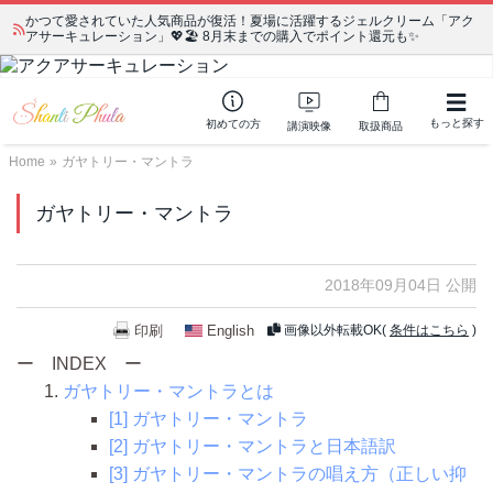
かつて愛されていた人気商品が復活！夏場に活躍するジェルクリーム「アク
アサーキュレーション」💖🏖️ 8月末までの購入でポイント還元も✨
もっと探す
初めての方
講演映像
取扱商品
Home
»
ガヤトリー・マントラ
ガヤトリー・マントラ
2018年09月04日 公開
印刷
English
画像以外転載OK(
条件はこちら
)
ー INDEX ー
ガヤトリー・マントラとは
[1] ガヤトリー・マントラ
[2] ガヤトリー・マントラと日本語訳
[3] ガヤトリー・マントラの唱え方（正しい抑