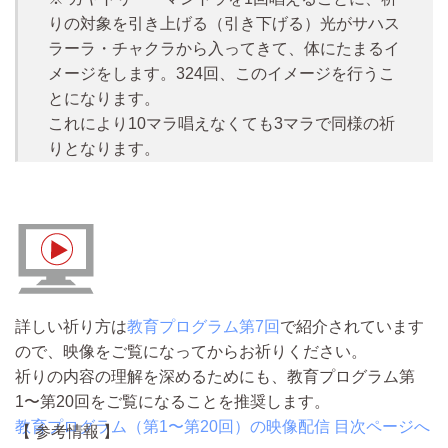
りの対象を引き上げる（引き下げる）光がサハス
ラーラ・チャクラから入ってきて、体にたまるイ
メージをします。324回、このイメージを行うこ
とになります。
これにより10マラ唱えなくても3マラで同様の祈
りとなります。
詳しい祈り方は
教育プログラム第7回
で紹介されています
ので、映像をご覧になってからお祈りください。
祈りの内容の理解を深めるためにも、教育プログラム第
1〜第20回をご覧になることを推奨します。
教育プログラム（第1〜第20回）の映像配信 目次ページへ
【 参考情報 】