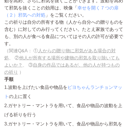
動を高め、さらに邪気を抜くことができます。波動を高め
て邪気を抜くことの効用は、映像「
幸せを開く７つの扉
（２）邪気への対処
」をご覧ください。
この祈りは自分の所有する物（人から自分への贈りものを
含む）に対してのみ行ってください。たとえ家族であって
も、別の人が食べる食品についてはその人の許可が必要で
す。
（関連Q&A： ①
人からの贈り物に邪気がある場合の対
処
、 ②
他人が所有する場所や建物の邪気を取り除いても
よいか？
、 ③
自身の作品ではあるが、他の人が持つもの
の祈り
）
手順
1.波動を上げたい食品や物品を
ピヨちゃんランチョンマッ
ト
の上に置く
2.ガヤトリー・マントラを用いて、食品や物品の波動を上
げる祈りを行う
3.ガヤトリー・マントラを用いて、食品や物品から邪気を