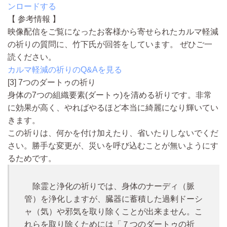
ンロードする
【 参考情報 】
映像配信をご覧になったお客様から寄せられたカルマ軽減
の祈りの質問に、竹下氏が回答をしています。 ぜひご一
読ください。
カルマ軽減の祈りのQ&Aを見る
[3] 7つのダートゥの祈り
身体の7つの組織要素(ダートゥ)を清める祈り
です。非常
に効果が高く、やればやるほど本当に綺麗になり輝いてい
きます。
この祈りは、何かを付け加えたり、省いたりしないでくだ
さい。勝手な変更が、災いを呼び込むことが無いようにす
るためです。
除霊と浄化の祈りでは、身体のナーディ（脈
管）を浄化しますが、臓器に蓄積した過剰ドーシ
ャ（気）や邪気を取り除くことが出来ません。こ
れらを取り除くためには「７つのダートゥの祈