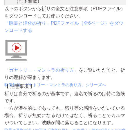
（竹下雅敏）
以下のボタンから祈りの全文と注意事項（PDFファイル）
をダウンロードしてお使いください。
「除霊と浄化の祈り」PDFファイル（全6ページ）をダウ
ンロードする
「
ガヤトリー・マントラの祈り方
」をご覧いただくと、祈
りの理解が深まります。
映像配信「ガヤトリー・マントラの祈り方」シリーズへ
【 注意事項 】
祈りは自分で祈るのが基本です。連名で祈るのは特に危険
です。
一方が潜在的にであっても、怒り等の感情をいだいている
場合、祈りが無効になるだけではなく、祈ることでカルマ
がついてしまい、波動が闇に落ちることになります。