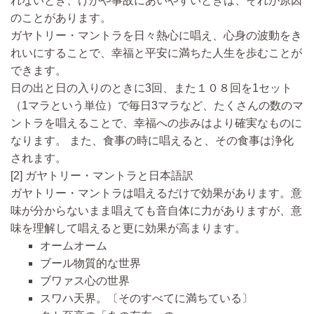
れないとき、けがや事故にあいやすいときは、それが原因
のことがあります。
ガヤトリー・マントラを日々熱心に唱え、心身の波動をき
れいにすることで、幸福と平安に満ちた人生を歩むことが
できます。
日の出と日の入りのときに3回、また１０８回を1セット
（1マラという単位）で毎日3マラなど、たくさんの数のマ
ントラを唱えることで、幸福への歩みはより確実なものに
なります。 また、食事の時に唱えると、その食事は浄化
されます。
[2] ガヤトリー・マントラと日本語訳
ガヤトリー・マントラは唱えるだけで効果があります
。意
味が分からないまま唱えても音自体に力があります
が、意
味を理解して唱えると更に効果が高まります。
オーム
オーム
ブール
物質的な世界
ブワァス
心の世界
スワハ
天界。〔そのすべてに満ちている〕