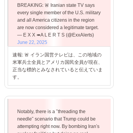
BREAKING: 🚨 Iranian state TV says
every single member of the U.S. military
and all America citizens in the region
are now considered a legitimate target.
— E X X ➠A L E R T S (@ExxAlerts)
June 22, 2025
速報: 🚨 イラン国営テレビは、この地域の
米軍兵士全員とアメリカ国民全員が現在、
正当な標的とみなされていると伝えていま
す。
Notably, there is a "threading the
needle" scenario that Trump could be
attempting right now. By bombing Iran's