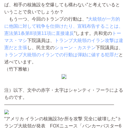
ば、相手の核施設を空爆しても構わない”と考えていると
いうことで良いでしょうか？
もう一つ、今回のトランプの行動は、“
大統領が一方的
に他国に対して戦争を仕掛けたり、宣戦布告することは、
憲法第1条第8項第11項に直接違反
”します。共和党の
トー
マス・マシ
下院議員は、
トランプ大統領のイラン攻撃は違
憲だと主張
し、民主党の
ショーン・カステン
下院議員は、
トランプ大統領のイランでの行動は弾劾に値する犯罪だ
と
述べています。
（竹下雅敏）
注）以下、文中の赤字・太字はシャンティ・フーラによる
ものです。
————————————————————————
“アメリカ イランの核施設3か所を攻撃 完全に破壊した”ト
ランプ大統領が発表 FOXニュース「バンカーバスター6