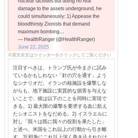
nuclear facilities but doing no real
damage to the assets underground, he
could simultaneously: 1) Appease the
bloodthirsty Zionists that demand
maximum bombing…
— HealthRanger (@HealthRanger)
June 22, 2025
※英文全文はツイッターをクリックしてご覧ください
注目すべきは、トランプ氏が今まさに試み
ているかもしれない「針の穴を通す」よう
なシナリオだ。イランの核施設を爆撃しな
がらも、地下施設に実質的な損害を与えな
いことで、彼は以下のことを同時に実現で
きる。1) 最大限の爆撃を要求する血に飢え
たシオニストをなだめる。2) イスラエルに
対し「我々は既に我々の役割を果たした」
と述べ、米国をこれ以上の行動から引き離
す。3) 戦争にこれ以上深く巻き込まれなけ