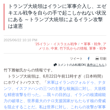
トランプ大統領はイランに軍事介入し、エゼ
キエル戦争を自らの手で起こしかねない状況
にある ～トランプ大統領によるイラン攻撃
は違憲
2025/06/22 10:10 PM
'25イラン・イスラエル戦争
/
＊軍事・戦争
,
ア
メリカ
,
中東
,
竹下氏からの情報
,
軍事・戦争
ツイート
Facebook
印刷
コメントのみ転載OK(
条件はこちら
)
竹下雅敏氏からの情報です。
トランプ大統領は、6月22日午前11時すぎ（日本時間）
にホワイトハウスで、「
米軍はイランのフォルドゥ、ナタ
ンツ、イスファハンの三つの主要な核施設に対し、大規模
な精密攻撃を行った。…我々の目的は、イランの核濃縮能
力の破壊と、世界最大のテロ支援国家がもたらす核の脅威
を阻止することだ。私は世界に対し、これらの攻撃が軍事