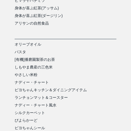
ヒマラヤハチミツ
身体が喜ぶ紅茶(アッサム)
身体が喜ぶ紅茶(ダージリン)
アリサンの自然食品
オリーブオイル
パスタ
[有機]播磨園製茶のお茶
しもやま農産の三色米
やさしい米粉
ナディー・チャート
ピヨちゃんキッチン＆ダイニングアイテム
ランチョンマット＆コースター
ナディー・チャート風水
シルクカーペット
ぴよらかーど
ピヨちゃんシール