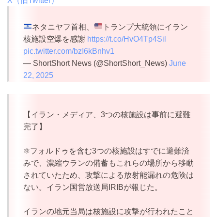
X（旧Twitter）
ネタニヤフ首相、
トランプ大統領にイラン
核施設空爆を感謝
https://t.co/HvO4Tp4Sil
pic.twitter.com/bzI6kBnhv1
— ShortShort News (@ShortShort_News)
June
22, 2025
【イラン・メディア、3つの核施設は事前に避難
完了】
⚛️フォルドゥを含む3つの核施設はすでに避難済
みで、濃縮ウランの備蓄もこれらの場所から移動
されていたため、攻撃による放射能漏れの危険は
ない。イラン国営放送局IRIBが報じた。
イランの地元当局は核施設に攻撃が行われたこと