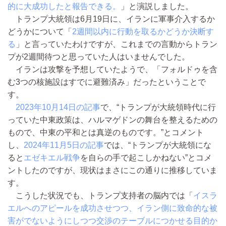
的に大成功したと報告できる。
」と演説しました。
トランプ大統領は6月19日に、イランに軍事介入するか
どうかについて「
2週間以内に行動を取るかどうか決断す
る
」と言っていたわけですが、これまでの言動からトラン
プが2週間待つと思っていた人はいませんでした。
イランは攻撃を予想していたようで、「フォルドゥを含
む3つの核施設はすでに避難済み」だったということで
す。
2023年10月14日の記事
で、“トランプが大統領時代に行
っていた中東政策は、ハルマゲドンの舞台を整えるための
もので、中東の平和とは真逆のものです。”とコメント
し、
2024年11月5日の記事
では、“トランプが大統領にな
ると
エゼキエル戦争
を自らの手で起こしかねない”とコメ
ントしたのですが、現状はまさにこの通りに推移していま
す。
こうした状況でも、トランプ支持者の脳内では「
イスラ
エルへのアピールを成功させつつ、イラン側に致命的な被
害がでないようにしつつ交渉のテーブルにつかせる目的か