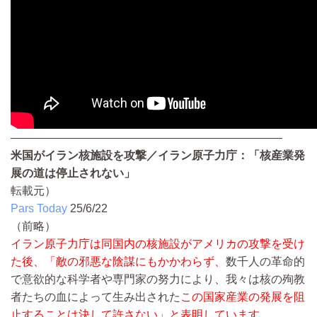
————————————————————————
米国がイラン核施設を攻撃／イラン原子力庁：「核産業発
展の道は停止されない」
転載元）
Pars Today
25/6/22
（前略）
イラン原子力庁は同国内の核施設がアメリカの攻撃を受け
た後、「敵の邪悪な陰謀にもかかわらず、
数千人の革命的
で意欲的な科学者や専門家の努力により、我々は核の殉教
者たちの血によって生み出された
この国家産業の発展を阻
止することは決して許さない」と表明しています。