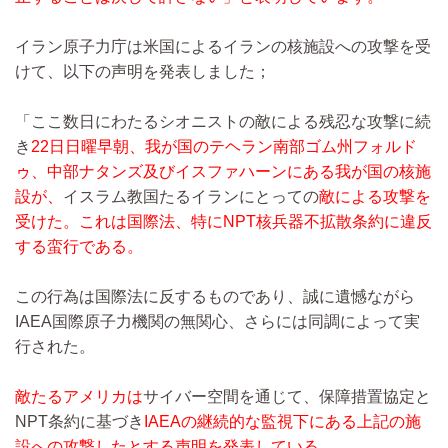
イラン原子力庁は米国によるイランの核施設への攻撃を受
けて、以下の声明を発表しました；
「ここ数日にわたるシオニストの敵による残忍な攻撃に続
き
22日日曜早朝、我が国のテヘラン南部ゴム州フォルド
ゥ、中部ナタンズ及びイスファハーンにある我が国の核施
設が、
イスラム教国たるイランにとっての
敵による攻撃を
受けた。これは国際法、特にNPT核兵器不拡散条約に違反
する蛮行である。
この行為は国際法に反するものであり、誠に遺憾ながら
IAEA国際原子力機関の無関心、さらには同調によって実
行された。
敵たるアメリカは
サイバー空間を通じて、保障措置協定と
NPT条約に基づき
IAEAの継続的な監視下にある上記の施
設への攻撃したとする声明を発表している。