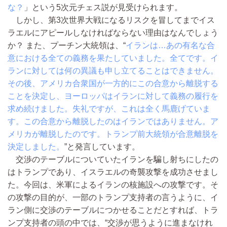
な？
」という5次元チェス説が見受けられます。
しかし、第3次世界大戦になるリスクを冒してまでイス
ラエルにアピールしなければならない理由はなんでしょう
か？ また、プーチン大統領は、“
イランは…あの有名な合
意における全ての義務を果たしていました。全てです。イ
ランに対しては何の異議も申し立てることはできません。
その後、アメリカ合衆国が一方的にこの合意から離脱する
ことを決定し、ヨーロッパはイランに対して義務の履行を
求め続けました。失礼ですが、これは全く馬鹿げていま
す。この合意から離脱したのはイランではありません。ア
メリカが離脱したのです。トランプ前大統領が合意離脱を
決定しました。
”と発言しています。
交渉のテーブルについていたイランを騙し射ちにしたの
はトランプであり、イスラエルの奇襲攻撃を成功させまし
た。今回は、米軍によるイランの核施設への攻撃です。そ
の攻撃の目的が、一部のトランプ支持者の言うように、イ
ラン側に交渉のテーブルにつかせることだとすれば、トラ
ンプ支持者の頭の中では、“交渉が思うように進まなけれ