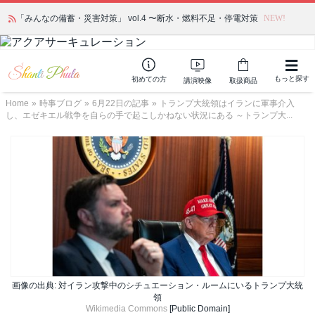
「みんなの備蓄・災害対策」 vol.4 〜断水・燃料不足・停電対策
NEW!
もっと探す
初めての方
講演映像
取扱商品
Home
»
時事ブログ
»
6月22日の記事
»
トランプ大統領はイランに軍事介入
し、エゼキエル戦争を自らの手で起こしかねない状況にある ～トランプ大...
画像の出典: 対イラン攻撃中のシチュエーション・ルームにいるトランプ大統
領
Wikimedia Commons
[Public Domain]