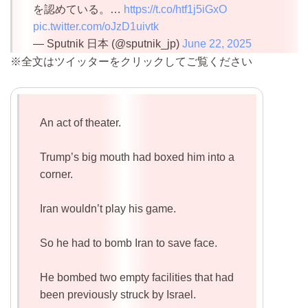
を認めている。…
https://t.co/htf1j5iGxO
pic.twitter.com/oJzD1uivtk
— Sputnik 日本 (@sputnik_jp)
June 22, 2025
※全文はツイッターをクリックしてご覧ください
An act of theater.
Trump’s big mouth had boxed him into a
corner.
Iran wouldn’t play his game.
So he had to bomb Iran to save face.
He bombed two empty facilities that had
been previously struck by Israel.