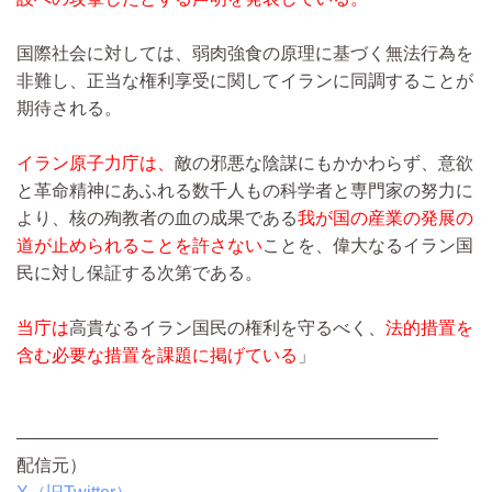
国際社会に対しては、弱肉強食の原理に基づく無法行為を
非難し、正当な権利享受に関してイランに同調することが
期待される。
イラン原子力庁は、
敵の邪悪な陰謀にもかかわらず、意欲
と革命精神にあふれる数千人もの科学者と専門家の努力に
より、核の殉教者の血の成果である
我が国の産業の発展の
道が止められることを許さない
ことを、偉大なるイラン国
民に対し保証する次第である。
当庁は
高貴なるイラン国民の権利を守るべく、
法的措置を
含む必要な措置を課題に掲げている
」
————————————————————————
配信元）