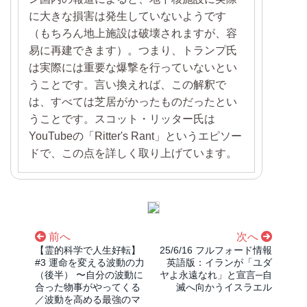
に大きな損害は発生していないようです
（もちろん地上施設は破壊されますが、容
易に再建できます）。つまり、トランプ氏
は実際には重要な爆撃を行っていないとい
うことです。言い換えれば、この解釈で
は、すべては芝居がかったものだったとい
うことです。スコット・リッター氏​​は
YouTubeの「Ritter's Rant」というエピソー
ドで、この点を詳しく取り上げています。
前へ
次へ
【霊的科学で人生好転】
25/6/16 フルフォード情報
#3 運命を変える波動の力
英語版：イランが「ユダ
（後半） 〜自分の波動に
ヤよ永遠なれ」と宣言─自
合った物事がやってくる
滅へ向かうイスラエル
／波動を高める最強のマ