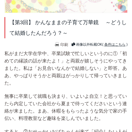
【第3回】 かんなままの子育て万華鏡 ～どうし
て結婚したんだろう？～
印刷
画像以外転載OK(
条件はこちら
)
私がまだ大学在学中、
卒業試験で忙しいというのに
①「初
めての縁談の話が来た
よ！」と両親が嬉しそうにやってき
ました。私は「お見合いなんかで結婚しない」と即答。あ
あ、やっぱりそうかと両親はがっかりして帰っていきまし
た。
無事に卒業して就職も決まり、いよいよ自立！と思ってい
たら内定していた会社から夏まで待ってくださいという連
絡が来ました。まあ、休暇をもらったような気分で家の手
伝い、料理教室など趣味を楽しんでいました。
すると、
②おせっかいおばちゃんが来て「紹介したい人が