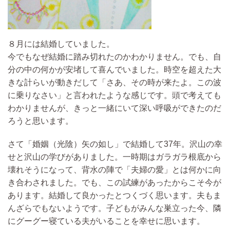
８月には結婚していました。
今でもなぜ結婚に踏み切れたのかわかりません。でも、自
分の中の何かが安堵して喜んでいました。
時空を超えた大
きな計らいが動きだして「さあ、その時が来たよ。この波
に乗りなさい」と言われたような感じです。
頭で考えても
わかりませんが、きっと一緒にいて深い呼吸ができたのだ
ろうと思います。
さて「婚姻（光陰）矢の如し」で結婚して37年。沢山の幸
せと沢山の学びがありました。一時期はガラガラ根底から
壊れそうになって、背水の陣で「夫婦の愛」とは何かに向
き合わされました。でも、この試練があったからこそ今が
あります。結婚して良かったとつくづく思います。夫もま
んざらでもないようです。子どもがみんな巣立った今、隣
にグーグー寝ている夫がいることを幸せに思います。