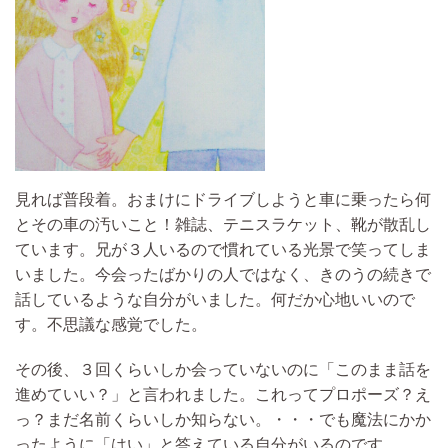
見れば普段着。おまけにドライブしようと車に乗ったら何
とその車の汚いこと！雑誌、テニスラケット、靴が散乱し
ています。兄が３人いるので慣れている光景で笑ってしま
いました。
今会ったばかりの人ではなく、きのうの続きで
話しているような自分がいました。
何だか心地いいので
す。不思議な感覚でした。
その後、３回くらいしか会っていないのに「このまま話を
進めていい？」と言われ
ました。これってプロポーズ？え
っ？まだ名前くらいしか知らない。・・・でも
魔法にかか
ったように「はい」と答えている自分がいるのです。