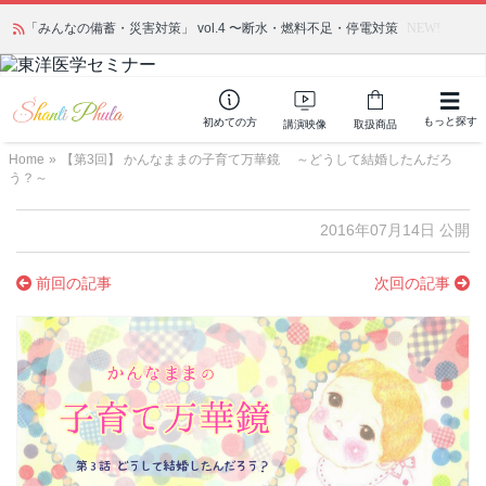
「みんなの備蓄・災害対策」 vol.4 〜断水・燃料不足・停電対策
NEW!
もっと探す
初めての方
講演映像
取扱商品
Home
»
【第3回】 かんなままの子育て万華鏡 ～どうして結婚したんだろ
う？～
2016年07月14日 公開
前回の記事
次回の記事