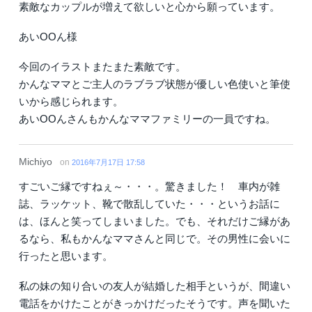
素敵なカップルが増えて欲しいと心から願っています。
あいOOん様
今回のイラストまたまた素敵です。
かんなママとご主人のラブラブ状態が優しい色使いと筆使
いから感じられます。
あいOOんさんもかんなママファミリーの一員ですね。
Michiyo
on
2016年7月17日 17:58
すごいご縁ですねぇ～・・・。驚きました！ 車内が雑
誌、ラッケット、靴で散乱していた・・・というお話に
は、ほんと笑ってしまいました。でも、それだけご縁があ
るなら、私もかんなママさんと同じで。その男性に会いに
行ったと思います。
私の妹の知り合いの友人が結婚した相手というが、間違い
電話をかけたことがきっかけだったそうです。声を聞いた