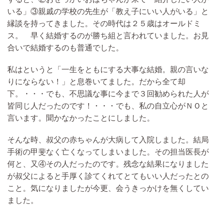
いる」③親戚の学校の先生が「教え子にいい人がいる」と
縁談を持ってきました。
その時代は２５歳はオールドミ
ス。 早く結婚するのが勝ち組と言われていました。お見
合いで結婚するのも普通でした。
私はというと「一生をともにする大事な結婚。親の言いな
りにならない！」と息巻いてました。だから全て却
下。・・・でも、
不思議な事に今まで３回勧められた人が
皆同じ人だったのです！
・・・でも、私の自立心がＮＯと
言います。聞かなかったことにしました。
そんな時、叔父の赤ちゃんが大病して入院しました。
結局
手術の甲斐なく亡くなってしまいました。
その担当医長が
何と
、又
④その人だったのです。
残念な結果になりました
が叔父によると手厚く診てくれてとてもいい人だったとの
こと。気になりましたが今更、会うきっかけを無くしてい
ました。