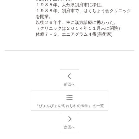
１９８５年、大分県別府市に移住。
１９８８年、別府市で、はくちょう会クリニック
を開業。
以後２６年半、主に漢方診療に携わった。
（クリニックは２０１４年１１月末に閉院）
体癖７－３。エニアグラム４番(芸術家)
前回へ
「ぴょんぴょん式 ねじれの医学」 の一覧
次回へ