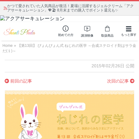
かつて愛されていた人気商品が復活！夏場に活躍するジェルクリーム「アク
アサーキュレーション」💖🏖️ 8月末までの購入でポイント還元も✨
もっと探す
初めての方
講演映像
取扱商品
Home
»
【第13回】 ぴょんぴょん式 ねじれの医学 ～合成ステロイド剤はサラ金
だ(１)～
2015年02月26日 公開
前回の記事
次回の記事