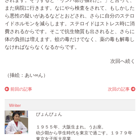
されます。そうすると「
リンパ節が腫れ
た。」と言って、
また病院に
行きます。なにやら検査をされて、もしかした
ら悪性の疑いがあるなどとおどされ、さらに自分のステロ
イドホルモンを減らします。ステロイドはストレス時に消
費されるからです。
そこで抗生物質も出されると、
さらに
体の負担は増えます。
蚊の毒だけでなく、薬の毒も解毒し
なければならなくなる
からです。
次回へ続く
（挿絵：あい∞ん）
前回の記事
次回の記事
Writer
ぴょんぴょん
１９５５年、大阪生まれ。うお座。
幼少期から学生時代を東京で過ごす。１９７９年
東京女子医大卒業。