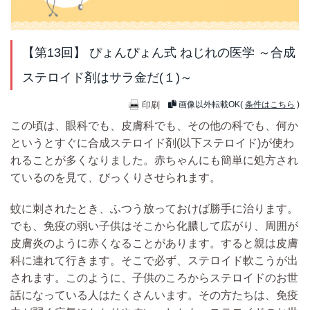
【第13回】 ぴょんぴょん式 ねじれの医学 ～合成
ステロイド剤はサラ金だ(１)～
印刷
画像以外転載OK(
条件はこちら
)
この頃は、眼科でも、皮膚科でも、その他の科でも、何か
というとすぐに
合成ステロイド剤(以下ステロイド)が使わ
れることが多くなりました。
赤ちゃんにも簡単に処方され
ているのを見て、びっくりさせられます。
蚊に刺されたとき、ふつう放っておけば勝手に治ります。
でも、免疫の弱い子供はそこから化膿して広がり、周囲が
皮膚炎のように赤くなることがあります。すると親は皮膚
科に連れて行きます。そこで必ず、ステロイド軟こうが出
されます。このように、
子供のころからステロイドのお世
話になっている人は
たくさんいます。その方たちは、
免疫