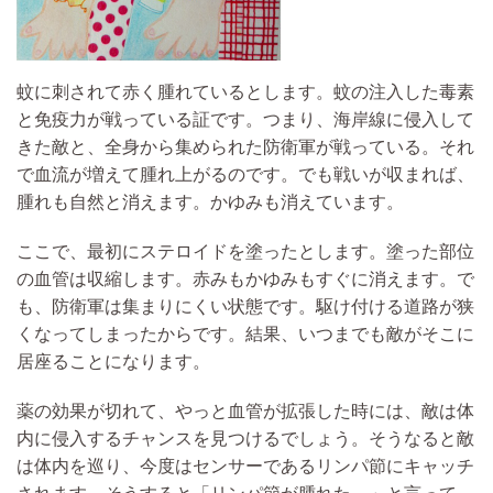
蚊に刺されて赤く腫れているとします。蚊の注入した毒素
と免疫力が戦っている証
です。つまり、海岸線に侵入して
きた敵と、全身から集められた防衛軍が戦っている。それ
で血流が増えて腫れ上がるのです。でも
戦いが収まれば、
腫れも自然と消えます。
かゆみも消えています。
ここで、
最初にステロイドを塗ったとします。
塗った部位
の
血管は収縮し
ます。赤みもかゆみもすぐに消えます。で
も、
防衛軍は集まりにくい状態
です。駆け付ける道路が狭
くなってしまったからです。結果、いつまでも敵がそこに
居座ることになります。
薬の効果が切れて、やっと血管が拡張した時には、敵は体
内に侵入するチャンスを見つけるでしょう。
そうなると敵
は体内を巡り、
今度はセンサーであるリンパ節にキャッチ