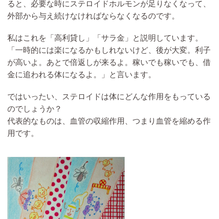
ると、必要な時にステロイドホルモンが足りなくなって、
外部から与え続けなければならなくなる
のです。
私はこれを「高利貸し」「サラ金」と説明しています。
「
一時的には楽になるかもしれないけど、後が大変。
利子
が高いよ。あとで
倍返しが来る
よ。稼いでも稼いでも、借
金に追われる体になるよ。」と言います。
ではいったい、
ステロイドは
体にどんな作用をもっている
のでしょうか？
代表的なものは、血管の収縮作用、つまり
血管を縮める作
用
です。