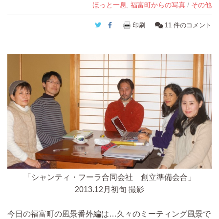
ほっと一息
,
福富町からの写真
/
その他
Twitter
Facebook
印刷
11
件のコメント
「シャンティ・フーラ合同会社 創立準備会合」
2013.12月初旬 撮影
今日の福富町の風景番外編は…久々のミーティング風景で