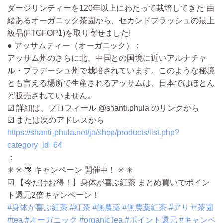
ダージリンティーを120年以上にわたって栽培してきた 由
緒あるオーガニック茶園から、セカンドフラッシュの最上
級品(FTGFOP1)を取り寄せました!
● アッサムティー（オーガニック）：
アッサム州のさらに北、中国との国境に近いアルナチャ
ル・プラデーシュ州で栽培されています。このような秘境
とも言える場所で生産されるアッサムは、日本ではほとん
ど販売されていません。
☑ 詳細は、プロフィール @shanti.phula のリンクから
☑ または次のアドレスから
https://shanti-phula.net/ja/shop/products/list.php?
category_id=64
：
✳ ✳ 🎊 キャンペーン 開催中！ ✳ ✳
☑ 【今だけお得！】身体が喜ぶ紅茶 まとめ買いでポイン
ト還元2倍キャンペーン！
#身体が喜ぶ紅茶
#紅茶
#無農薬
#無農薬紅茶
#アリヤ茶園
#tea
#オーガニック
#organicTea
#ポイント還元
#キャンペ