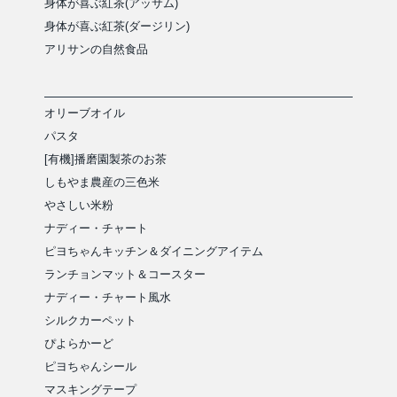
身体が喜ぶ紅茶(アッサム)
身体が喜ぶ紅茶(ダージリン)
アリサンの自然食品
オリーブオイル
パスタ
[有機]播磨園製茶のお茶
しもやま農産の三色米
やさしい米粉
ナディー・チャート
ピヨちゃんキッチン＆ダイニングアイテム
ランチョンマット＆コースター
ナディー・チャート風水
シルクカーペット
ぴよらかーど
ピヨちゃんシール
マスキングテープ