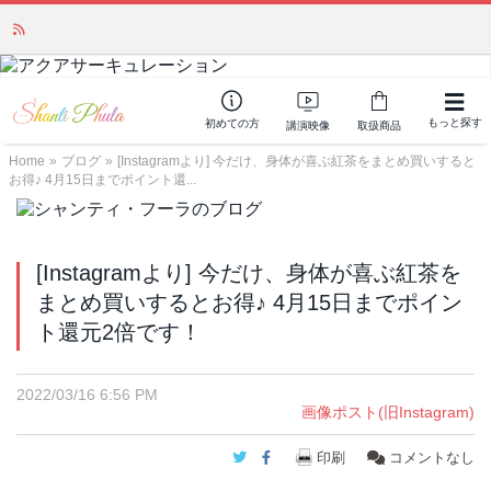
「みんなの備蓄・災害対策」 vol.4 〜断水・燃料不足・停電対策
NEW!
もっと探す
初めての方
講演映像
取扱商品
Home
»
ブログ
»
[Instagramより] 今だけ、身体が喜ぶ紅茶をまとめ買いすると
お得♪ 4月15日までポイント還...
[Instagramより] 今だけ、身体が喜ぶ紅茶を
まとめ買いするとお得♪ 4月15日までポイン
ト還元2倍です！
2022/03/16 6:56 PM
画像ポスト(旧Instagram)
Twitter
Facebook
印刷
コメントなし