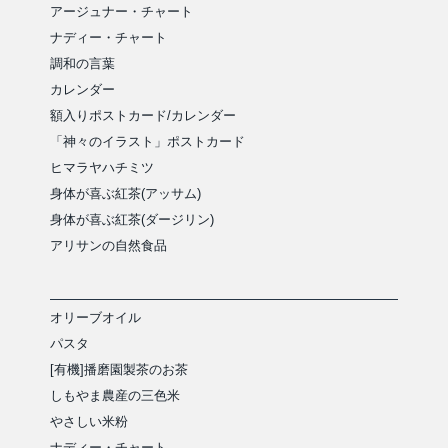
アージュナー・チャート
ナディー・チャート
調和の言葉
カレンダー
額入りポストカード/カレンダー
「神々のイラスト」ポストカード
ヒマラヤハチミツ
身体が喜ぶ紅茶(アッサム)
身体が喜ぶ紅茶(ダージリン)
アリサンの自然食品
オリーブオイル
パスタ
[有機]播磨園製茶のお茶
しもやま農産の三色米
やさしい米粉
ナディー・チャート