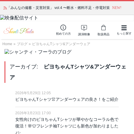
「みんなの備蓄・災害対策」 vol.4 〜断水・燃料不足・停電対策
NEW!
もっと探す
初めての方
講演映像
取扱商品
Home
»
ブログ
»
ピヨちゃんTシャツ&アンダーウェア
アーカイブ:
ピヨちゃんTシャツ&アンダーウェ
ア
2026年5月29日 12:05
ピヨちゃんTシャツ👚アンダーウェアの良さ！をご紹介
2026年3月23日 17:00
女性向けのピヨちゃんTシャツが華やかなコーラル色で
復活！🌸👕フレンチ袖Tシャツにも新色が加わりました
♪✨