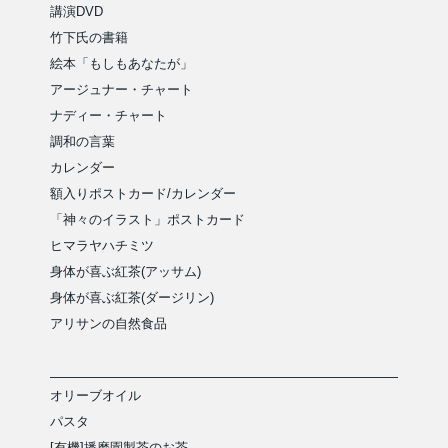
講演DVD
竹下氏の書籍
絵本「もしもあなたが」
アージュナー・チャート
ナディー・チャート
調和の言葉
カレンダー
額入りポストカード/カレンダー
「神々のイラスト」ポストカード
ヒマラヤハチミツ
身体が喜ぶ紅茶(アッサム)
身体が喜ぶ紅茶(ダージリン)
アリサンの自然食品
オリーブオイル
パスタ
[有機]播磨園製茶のお茶