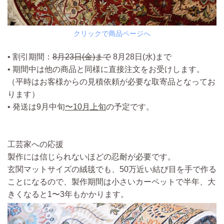
クリックで商品ページへ
• 割引期間：
8月23日(金)まで
8月28日(水)まで
• 期間中は他の商品と同様に直接注文をお受けします。
（平時はお客様からの見積依頼が必要な取寄品となってお
ります）
• 発送は9月中旬
〜10月上旬
の予定です。
工芸家への応援
製作には信じられないほどの忍耐が必要です。
玄関マットサイズの絨毯でも、50万近い結び目を手で作る
ことになるので、製作期間は小さいカーペットで半年、大
きくなると1〜3年もかかります。