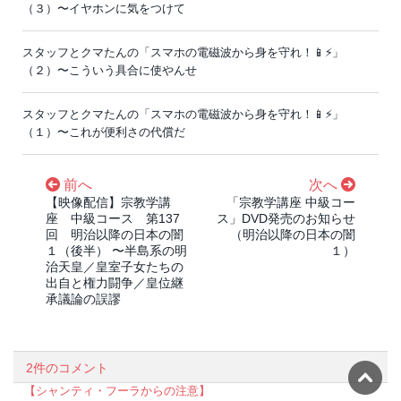
（３）〜イヤホンに気をつけて
スタッフとクマたんの「スマホの電磁波から身を守れ！📱⚡️」
（２）〜こういう具合に使やんせ
スタッフとクマたんの「スマホの電磁波から身を守れ！📱⚡️」
（１）〜これが便利さの代償だ
前へ
次へ
【映像配信】宗教学講
「宗教学講座 中級コー
座 中級コース 第137
ス」DVD発売のお知らせ
回 明治以降の日本の闇
（明治以降の日本の闇
１（後半） 〜半島系の明
１）
治天皇／皇室子女たちの
出自と権力闘争／皇位継
承議論の誤謬
2件のコメント
【シャンティ・フーラからの注意】