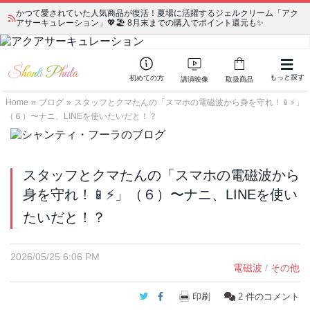
かつて愛されていた人気商品が復活！夏場に活躍するジェルクリーム「アク
アサーキュレーション」💖🏖️ 8月末までの購入でポイント還元も✨
もっと探す
初めての方
講演映像
取扱商品
Home
»
ブログ
»
スタッフとクマたんの「スマホの電磁波から身を守れ！📱⚡️」
（６）〜ナニ、LINEを使いたいだと！？
スタッフとクマたんの「スマホの電磁波から
身を守れ！📱⚡️」（６）〜ナニ、LINEを使い
たいだと！？
2026/05/25 6:06 PM
電磁波
/
その他
Twitter
Facebook
印刷
2
件のコメント