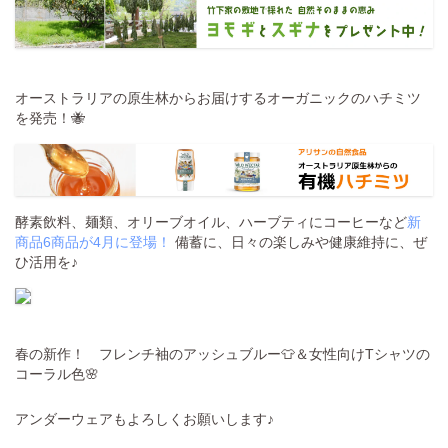
オーストラリアの原生林からお届けするオーガニックのハチミツ
を発売！🐝
酵素飲料、麺類、オリーブオイル、ハーブティにコーヒーなど
新
商品6商品が4月に登場！
備蓄に、日々の楽しみや健康維持に、ぜ
ひ活用を♪
春の新作！ フレンチ袖のアッシュブルー👕＆女性向けTシャツの
コーラル色🌸
アンダーウェアもよろしくお願いします♪