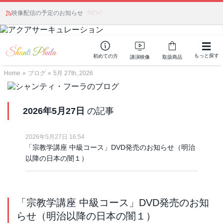
かつて愛されていた人気商品が復活！夏場に活躍するジェルクリーム「アク
映像配信の予定のお知らせ
NEW!
アサーキュレーション」💖🏖️ 8月末までの購入でポイント還元も✨
もっと探す
初めての方
講演映像
取扱商品
Home
»
ブログ
»
5月 27th, 2026
2026年5月27日
の記事
2026年5月27日 16:54
「宗教学講座 中級コース」DVD発売のお知らせ（明治
以降の日本の闇１）
「宗教学講座 中級コース」DVD発売のお知
らせ（明治以降の日本の闇１）