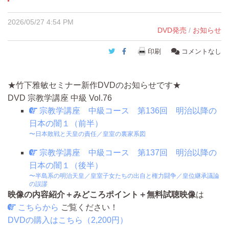
2026/05/27 4:54 PM
DVD発売
/
お知らせ
Twitter
Facebook
印刷
コメントなし
★竹下雅敏セミナー新作DVDのお知らせです★
DVD
宗教学講座 中級 Vol.76
宗教学講座 中級コース 第136回 明治以降の
日本の闇１（前半）
〜日本敗戦と天皇の責任／皇室の裏家系図
宗教学講座 中級コース 第137回 明治以降の
日本の闇１（後半）
〜半島系の明治天皇／皇室子女たちの出自と権力闘争／皇位継承議論
の誤謬
映像の内容紹介＋みどころポイント＋無料試聴映像
は
こちらから
ご覧ください！
DVDの購入はこちら（2,200円）