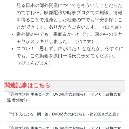
見る日本の簿外資産についてもそういうことだった
のですね〜。映像配信や時事ブログでの知識、情報
を得ることで混沌とした社会の中でも平安を保つこ
とができます。ありがとうございます。
（白木蓮）
番外編の中でも一番面白かったです。頭の中のモヤ
モヤがスッキリしました。
（バク太）
スゴい！ 思わず、声が出た！ どなたか、今すぐに
でも、この動画を原口一博氏に伝えてください。
（ぴょんぴょん）
関連記事はこちら
「宗教学講座 中級コース」DVD発売のお知らせ（アメリカ政権の変
遷 番外編9）
「竹下氏による一問一答」DVD発売のお知らせ（第20回＆第21回）
「宗教学講座 中級コース」DVD発売のお知らせ（アメリカ政権の変