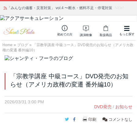
「みんなの備蓄・災害対策」 vol.4 〜断水・燃料不足・停電対策
NEW!
もっと探す
初めての方
講演映像
取扱商品
Home
»
ブログ
»
「宗教学講座 中級コース」DVD発売のお知らせ（アメリカ政
権の変遷 番外編10）
「宗教学講座 中級コース」DVD発売のお知
らせ（アメリカ政権の変遷 番外編10）
2026/03/31 3:00 PM
DVD発売
/
お知らせ
Twitter
Facebook
印刷
コメントなし