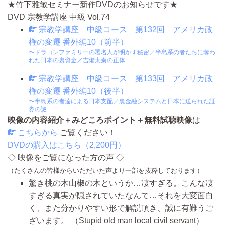
★竹下雅敏セミナー新作DVDのお知らせです★
DVD
宗教学講座 中級 Vol.74
宗教学講座 中級コース 第132回 アメリカ政
権の変遷 番外編10（前半）
〜ドラゴンファミリーの署名人が明かす秘密／半島系の者たちに奪わ
れた日本の裏資金／吉備太秦の正体
宗教学講座 中級コース 第133回 アメリカ政
権の変遷 番外編10（後半）
〜半島系の者達による日本支配／裏金融システムと日本に送られた証
券の謎
映像の内容紹介＋みどころポイント＋無料試聴映像
は
こちらから
ご覧ください！
DVDの購入はこちら（2,200円）
◇ 映像をご覧になった方の声 ◇
（たくさんの皆様からいただいた声より一部を抜粋しております）
驚き桃の木山椒の木というか…凄すぎる。こんな凄
すぎる真実が隠されていたなんて…それを大変面白
く、また分かりやすい形で解説頂き、誠に有難うご
ざいます。
（Stupid old man local civil servant）