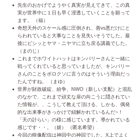
先生のおかげでようやく真実が見えてきて、この真
実が世界中に１日も早く浸透していくことを願って
ます。
（福）
奇想天外のスケール感に圧倒され、善vs悪だけにと
らわれていると大事なことを見失いそうでした。最
後にビシッとヤマ・ニヤマに立ち戻る講義でした。
（まのじ）
これまでホワイトハットはキンバリーさんと一緒に
戦ってくれていると思っていましたが、キンバリー
さんのことをボロクソに言うのはそういう理由だっ
たんですね。
（まゆ）
世界が財政破綻、紛争、NWO（新しい支配）と混乱
のなかで、これまで頑丈な扉の向こうに隠されてい
た情報が、、こうして教えて頂ける、しかも、偶発
的な出来事がきっかけで紐解かれているんだ~！
「天の計らい」の様に感じています。導かれている
感じです・・。（嬉）
（匿名希望）
今回の映像配信は神回中の神回でした。X上でよく