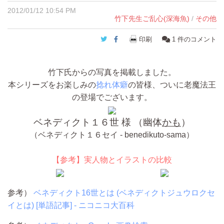
2012/01/12 10:54 PM
竹下先生ご乱心(深海魚)
/
その他
Twitter
Facebook
印刷
1
件のコメント
竹下氏からの写真を掲載しました。
本シリーズをお楽しみの
捻れ体癖
の皆様、ついに老魔法王
の登場でございます。
ベネディクト１６世 様 （幽体
かも
）
（ベネディクト１６セイ - benedikuto-sama）
【参考】実人物とイラストの比較
参考）
ベネディクト16世とは (ベネディクトジュウロクセ
イとは) [単語記事] - ニコニコ大百科