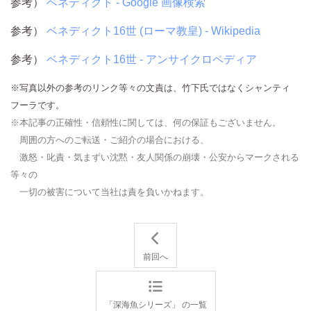
参考）
ベネディクト - Google 画像検索
参考）
ベネディクト16世 (ローマ教皇) - Wikipedia
参考）
ベネディクト16世 - アンサイクロペディア
※写真以外の参考のリンク等々の文責は、竹下氏ではなくシャンティ
フーラです。
※本記事の正確性・信頼性に関しては、何の保証もございません。
周囲の方へのご転送・ご紹介の場合における、
激怒・叱責・気まずい沈黙・友人関係の崩壊・公安からマークされる
等々の
一切の被害について当社は責を負いかねます。
前回へ
「深海魚シリーズ」 の一覧