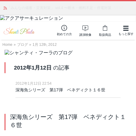
かつて愛されていた人気商品が復活！夏場に活躍するジェルクリーム「アク
「みんなの備蓄・災害対策」 vol.4 〜断水・燃料不足・停電対策
NEW!
アサーキュレーション」💖🏖️ 8月末までの購入でポイント還元も✨
もっと探す
初めての方
講演映像
取扱商品
Home
»
ブログ
»
1月 12th, 2012
2012年1月12日
の記事
2012年1月12日 22:54
深海魚シリーズ 第17弾 ベネディクト１６世
深海魚シリーズ 第17弾 ベネディクト１
６世