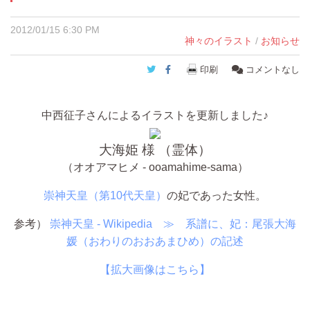
2012/01/15 6:30 PM
神々のイラスト
/
お知らせ
Twitter
Facebook
印刷
コメントなし
中西征子さんによるイラストを更新しました♪
大海姫 様 （霊体）
（オオアマヒメ - ooamahime-sama）
崇神天皇（第10代天皇）
の妃であった女性。
参考）
崇神天皇 - Wikipedia ≫ 系譜に、妃：尾張大海
媛（おわりのおおあまひめ）の記述
【拡大画像はこちら】