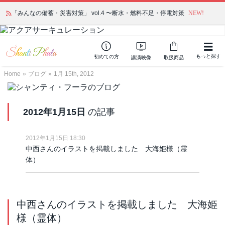
かつて愛されていた人気商品が復活！夏場に活躍するジェルクリーム「アク
「みんなの備蓄・災害対策」 vol.4 〜断水・燃料不足・停電対策
NEW!
アサーキュレーション」💖🏖️ 8月末までの購入でポイント還元も✨
もっと探す
初めての方
講演映像
取扱商品
Home
»
ブログ
»
1月 15th, 2012
2012年1月15日
の記事
2012年1月15日 18:30
中西さんのイラストを掲載しました 大海姫様（霊
体）
中西さんのイラストを掲載しました 大海姫
様（霊体）