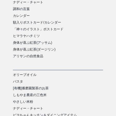
ナディー・チャート
調和の言葉
カレンダー
額入りポストカード/カレンダー
「神々のイラスト」ポストカード
ヒマラヤハチミツ
身体が喜ぶ紅茶(アッサム)
身体が喜ぶ紅茶(ダージリン)
アリサンの自然食品
オリーブオイル
パスタ
[有機]播磨園製茶のお茶
しもやま農産の三色米
やさしい米粉
ナディー・チャート
ピヨちゃんキッチン＆ダイニングアイテム