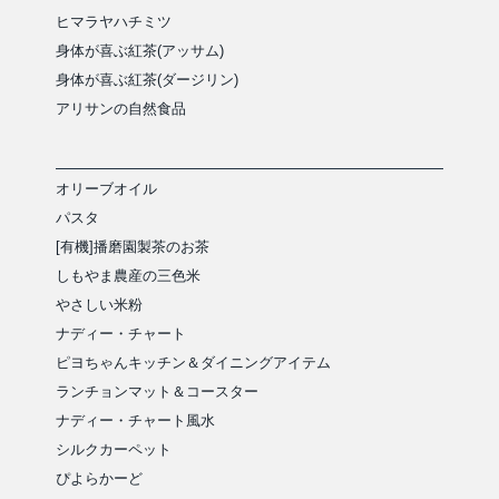
ヒマラヤハチミツ
身体が喜ぶ紅茶(アッサム)
身体が喜ぶ紅茶(ダージリン)
アリサンの自然食品
オリーブオイル
パスタ
[有機]播磨園製茶のお茶
しもやま農産の三色米
やさしい米粉
ナディー・チャート
ピヨちゃんキッチン＆ダイニングアイテム
ランチョンマット＆コースター
ナディー・チャート風水
シルクカーペット
ぴよらかーど