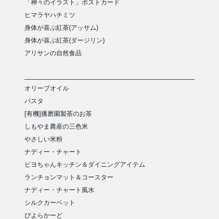
「神々のイラスト」ポストカード
ヒマラヤハチミツ
身体が喜ぶ紅茶(アッサム)
身体が喜ぶ紅茶(ダージリン)
アリサンの自然食品
オリーブオイル
パスタ
[有機]播磨園製茶のお茶
しもやま農産の三色米
やさしい米粉
ナディー・チャート
ピヨちゃんキッチン＆ダイニングアイテム
ランチョンマット＆コースター
ナディー・チャート風水
シルクカーペット
ぴよらかーど