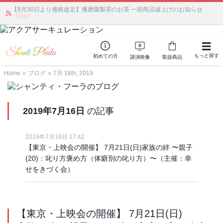
【9月30日より価格改定】播磨園製茶のお茶 一部商品値上げのお知らせ
「みんなの備蓄・災害対策」 vol.4 〜断水・燃料不足・停電対策
NEW!
もっと探す
初めての方
講演映像
取扱商品
Home
»
ブログ
»
7月 16th, 2019
2019年7月16日
の記事
2019年7月16日 17:42
【東京・上映会の開催】 7月21日(日)家族の絆 〜親子
(20)：叱り方褒め方（体癖別の叱り方）〜（主催：幸
せをきづく会）
【東京・上映会の開催】 7月21日(日)