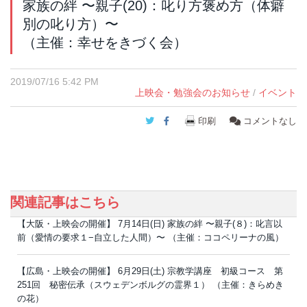
家族の絆 〜親子(20)：叱り方褒め方（体癖
別の叱り方）〜
（主催：幸せをきづく会）
2019/07/16 5:42 PM
上映会・勉強会のお知らせ
/
イベント
Twitter
Facebook
印刷
コメントなし
関連記事はこちら
【大阪・上映会の開催】 7月14日(日) 家族の絆 〜親子(８)：叱言以
前（愛情の要求１−自立した人間）〜 （主催：ココペリーナの風）
【広島・上映会の開催】 6月29日(土) 宗教学講座 初級コース 第
251回 秘密伝承（スウェデンボルグの霊界１） （主催：きらめき
の花）