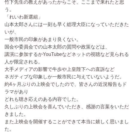
竹下先生の教えがあったからこそ、ここまで来れたと思
う。
「れいわ新選組」
山本太郎さんには一刻も早く総理大臣になっていただきた
いが、
一般市民の印象があまり良くない。
国会や委員会での山本太郎の質問や政策などは、
講演に参加するかYouTubeなどネットの視聴など見られる
人が限定される。
大手メディアの影響で牛歩や上皇陛下への直訴など
ネガティブな印象しか一般市民に与えていないようだ。
約4ヶ月ぶりの上映会でしたので、皆さんの近況報告もド
ラマがあり
どれも聴き応えのある内容でした。
久しぶりの上映会を喜んでいただき、感謝の言葉をいただ
きました。
また上映会を開催することができて本当に嬉しく思いまし
た。