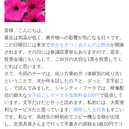
皆様、こんにちは。
最近は気温が低く、農作物への影響が気になる日々です。
この日曜日には東京で
幸せをきづく会さんの上映会
が開催
されます。その日には参議院選挙もありますので、是非、
投票会場にもいらして、ご自分の大切な1票を投票してく
だればと思います。
さて、今回のテーマは、叱り方褒め方（体癖別の叱り方）
ということで、夫が何を話したの？と、ざっと「文字起こ
し」で読んでみました。シャンティ・フーラでは、映像配
信の膨大な
文字起こしデータを追加料金100円
で提供して
います。文字だけだとサッと読めます。私的には、大変便
利なサービスだと思っています。
開発したる代表
もすごい
です。私なぞ、高校生の時初めてコピー機なる物が出現
し、文房具屋さんまで行って手書きの原稿を1枚10円でコ