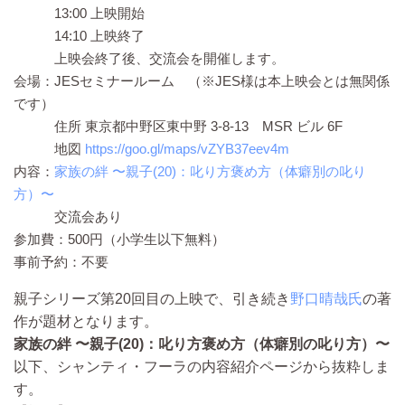
13:00 上映開始
14:10 上映終了
上映会終了後、交流会を開催します。
会場：JESセミナールーム （※JES様は本上映会とは無関係
です）
住所 東京都中野区東中野 3-8-13 MSR ビル 6F
地図
https://goo.gl/maps/vZYB37eev4m
内容：
家族の絆 〜親子(20)：叱り方褒め方（体癖別の叱り
方）〜
交流会あり
参加費：500円（小学生以下無料）
事前予約：不要
親子シリーズ第20回目の上映で、引き続き
野口晴哉氏
の著
作が題材となります。
家族の絆 〜親子(20)：叱り方褒め方（体癖別の叱り方）〜
以下、シャンティ・フーラの内容紹介ページから抜粋しま
す。