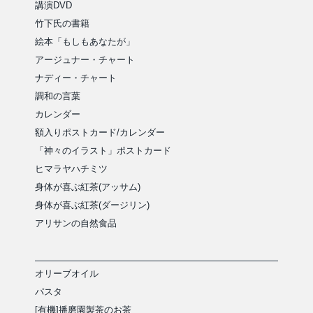
講演DVD
竹下氏の書籍
絵本「もしもあなたが」
アージュナー・チャート
ナディー・チャート
調和の言葉
カレンダー
額入りポストカード/カレンダー
「神々のイラスト」ポストカード
ヒマラヤハチミツ
身体が喜ぶ紅茶(アッサム)
身体が喜ぶ紅茶(ダージリン)
アリサンの自然食品
オリーブオイル
パスタ
[有機]播磨園製茶のお茶