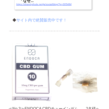
「なぜ...
https://shanti-phula.net/ja/social/blog/?p=305484
◆
サイト内で絶賛販売中です！
≪No.3≫ENDOCA CBDチューインガム …2名様へ