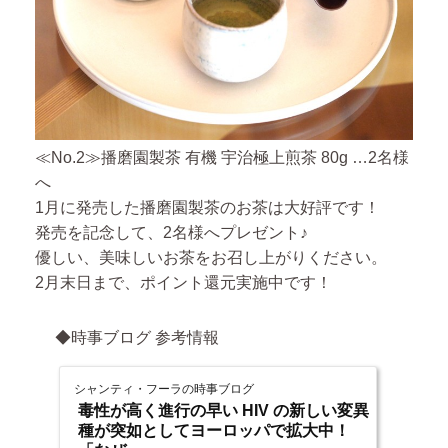
≪No.2≫播磨園製茶 有機 宇治極上煎茶 80g …2名様
へ
1月に発売した播磨園製茶のお茶は大好評です！
発売を記念して、2名様へプレゼント♪
優しい、美味しいお茶をお召し上がりください。
2月末日まで、ポイント還元実施中です！
◆時事ブログ 参考情報
シャンティ・フーラの時事ブログ
毒性が高く進行の早い HIV の新しい変異
種が突如としてヨーロッパで拡大中！