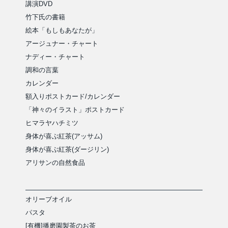
講演DVD
竹下氏の書籍
絵本「もしもあなたが」
アージュナー・チャート
ナディー・チャート
調和の言葉
カレンダー
額入りポストカード/カレンダー
「神々のイラスト」ポストカード
ヒマラヤハチミツ
身体が喜ぶ紅茶(アッサム)
身体が喜ぶ紅茶(ダージリン)
アリサンの自然食品
オリーブオイル
パスタ
[有機]播磨園製茶のお茶