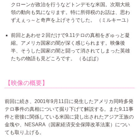
クローンが政治を行うなどトンデモな米国。次期大統
領の動向も気になります。特に所得税のお話は、思わ
ずえぇっ～と奇声を上げそうでした。
（ミルキーユ）
前回とあわせ２回だけで9.11テロの真相をぎゅっと凝
縮。アメリカ国家の闇が深く感じられます。映像後
半、そうした国家の闇と闘って消されてしまった英雄
たちの物語も見どころです。
（るぱぱ）
【映像の概要】
前回に続き、2001年9月11日に発生したアメリカ同時多発
テロ事件の真相について掘り下げて解説する。また9.11事
件と密接に関係している米国に貸し出されたアジア王族の
金塊や、NESARA（国家経済安全保障改革法案）につい
ても取り上げる。