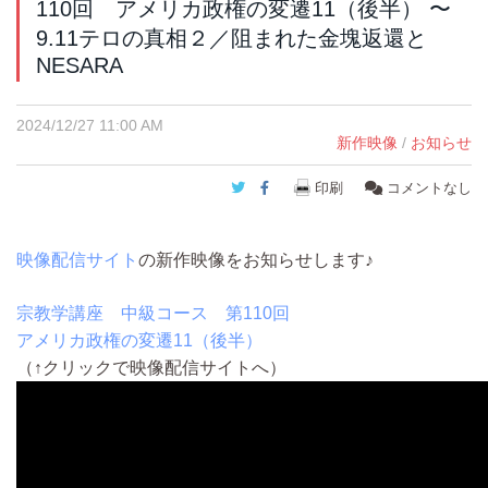
110回 アメリカ政権の変遷11（後半） 〜
9.11テロの真相２／阻まれた金塊返還と
NESARA
2024/12/27 11:00 AM
新作映像
/
お知らせ
Twitter
Facebook
印刷
コメントなし
映像配信サイト
の新作映像をお知らせします♪
宗教学講座 中級コース 第110回
アメリカ政権の変遷11（後半）
（↑クリックで映像配信サイトへ）