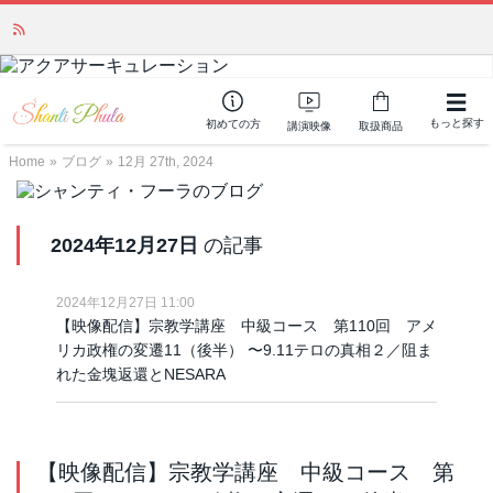
かつて愛されていた人気商品が復活！夏場に活躍するジェルクリーム「アク
アサーキュレーション」💖🏖️ 8月末までの購入でポイント還元も✨
もっと探す
初めての方
講演映像
取扱商品
Home
»
ブログ
»
12月 27th, 2024
2024年12月27日
の記事
2024年12月27日 11:00
【映像配信】宗教学講座 中級コース 第110回 アメ
リカ政権の変遷11（後半） 〜9.11テロの真相２／阻ま
れた金塊返還とNESARA
【映像配信】宗教学講座 中級コース 第