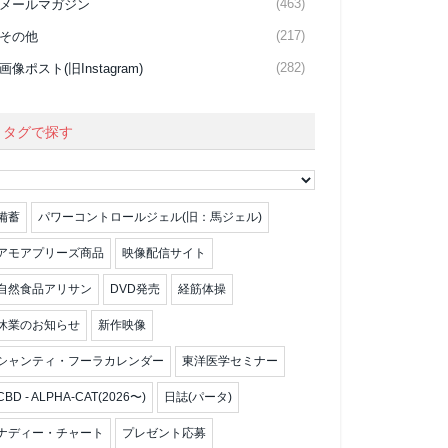
(463)
メールマガジン
(217)
その他
(282)
画像ポスト(旧Instagram)
タグで探す
備蓄
パワーコントロールジェル(旧：馬ジェル)
アモアプリーズ商品
映像配信サイト
自然食品アリサン
DVD発売
経筋体操
休業のお知らせ
新作映像
シャンティ・フーラカレンダー
東洋医学セミナー
CBD - ALPHA-CAT(2026〜)
日誌(パータ)
ナディー・チャート
プレゼント応募