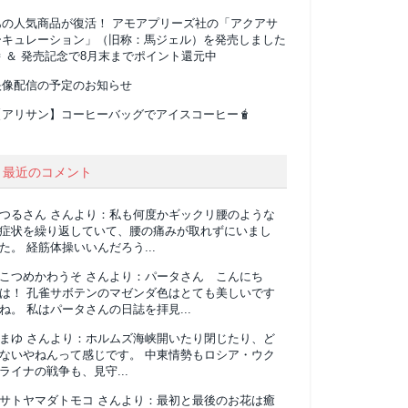
あの人気商品が復活！ アモアプリーズ社の「アクアサ
ーキュレーション」（旧称：馬ジェル）を発売しました
 ＆ 発売記念で8月末までポイント還元中
映像配信の予定のお知らせ
【アリサン】コーヒーバッグでアイスコーヒー🧋
最近のコメント
つるさん
さんより：
私も何度かギックリ腰のような
症状を繰り返していて、腰の痛みが取れずにいまし
た。 経筋体操いいんだろう...
こつめかわうそ
さんより：
パータさん こんにち
は！ 孔雀サボテンのマゼンダ色はとても美しいです
ね。 私はパータさんの日誌を拝見...
まゆ
さんより：
ホルムズ海峡開いたり閉じたり、ど
ないやねんって感じです。 中東情勢もロシア・ウク
ライナの戦争も、見守...
サトヤマダトモコ
さんより：
最初と最後のお花は癒