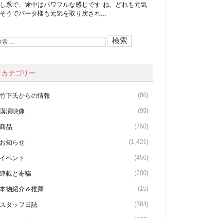
し系で、途中はパワフルな感じです ね。どれも元気
そうでパータ様も元気を取り戻され...
カテゴリー
(86)
竹下氏からの情報
(99)
講演映像
(750)
商品
(1,421)
お知らせ
(456)
イベント
(200)
連載と寄稿
(15)
本物紹介＆推薦
(384)
スタッフ日誌