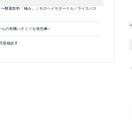
 〜酵素飲料「極み」／モロヘイヤヌードル／ライスパス
らの有機ハチミツを発売🐝✨️
野菜補給🥬