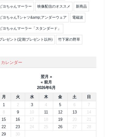
ピヨちゃんマーラー
映像配信のオススメ
新商品
ピヨちゃんTシャツ&amp;アンダーウェア
電磁波
ピヨちゃんマーラー「スタンダード」
プレゼント(定期プレゼント以外)
竹下家の野草
カレンダー
翌月 »
« 前月
2026年6月
月
火
水
木
金
土
日
1
2
3
4
5
6
7
8
9
10
11
12
13
14
15
16
17
18
19
20
21
22
23
24
25
26
27
28
29
30