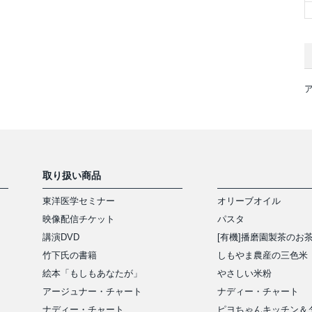
取り扱い商品
東洋医学セミナー
オリーブオイル
映像配信チケット
パスタ
講演DVD
[有機]播磨園製茶のお
竹下氏の書籍
しもやま農産の三色米
絵本「もしもあなたが」
やさしい米粉
アージュナー・チャート
ナディー・チャート
ナディー・チャート
ピヨちゃんキッチン＆