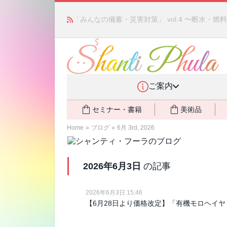
あの人気商品が復活！ アモアプリーズ社の「ア
ント還元中
NEW!
ご案内
セミナー・書籍
美術品
Home
»
ブログ
»
6月 3rd, 2026
2026年6月3日
の記事
2026年6月3日 15:46
【6月28日より価格改定】「有機モロヘイヤ