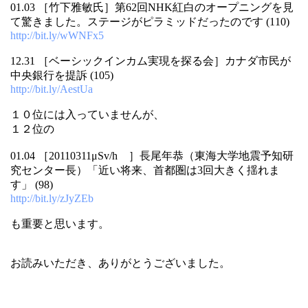
01.03 ［竹下雅敏氏］第62回NHK紅白のオープニングを見
て驚きました。ステージがピラミッドだったのです (110)
http://bit.ly/wWNFx5
12.31 ［ベーシックインカム実現を探る会］カナダ市民が
中央銀行を提訴 (105)
http://bit.ly/AestUa
１０位には入っていませんが、
１２位の
01.04 ［20110311μSv/h ］長尾年恭（東海大学地震予知研
究センター長）「近い将来、首都圏は3回大きく揺れま
す」 (98)
http://bit.ly/zJyZEb
も重要と思います。
お読みいただき、ありがとうございました。