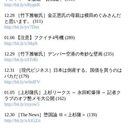
http://bit.ly/xRygnR
12.28 ［竹下雅敏氏］金正恩氏の母親は横田めぐみさんだ
と思います。 (311)
http://bit.ly/yv7Dsn
01.06 【注意】フクイチ4号機 (289)
http://bit.ly/y3tkph
12.29 ［竹下雅敏氏］デンバー空港の奇妙な壁画 (235)
http://bit.ly/zSTrRr
12.31 ［現代ビジネス］日本は倒産する。国債を買うのは
バカだ (179)
http://bit.ly/w6nIFV
01.05 ［上杉隆氏］上杉リークス ～ 永田町爆弾 ～ 記者ク
ラブのオフ懇メモ大公開 (162)
http://bit.ly/zxyow5
12.30 ［The News］堕国論 Ⅲ＜上杉隆＞ (139)
http://bit.ly/xAlGZo