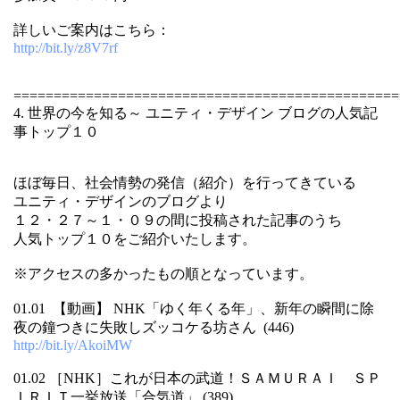
詳しいご案内はこちら：
http://bit.ly/z8V7rf
================================================
4. 世界の今を知る～ ユニティ・デザイン ブログの人気記
事トップ１０
ほぼ毎日、社会情勢の発信（紹介）を行ってきている
ユニティ・デザインのブログより
１２・２７～１・０９の間に投稿された記事のうち
人気トップ１０をご紹介いたします。
※アクセスの多かったもの順となっています。
01.01 【動画】 NHK「ゆく年くる年」、新年の瞬間に除
夜の鐘つきに失敗しズッコケる坊さん (446)
http://bit.ly/AkoiMW
01.02 ［NHK］これが日本の武道！ＳＡＭＵＲＡＩ ＳＰ
ＩＲＩＴ一挙放送「合気道」 (389)