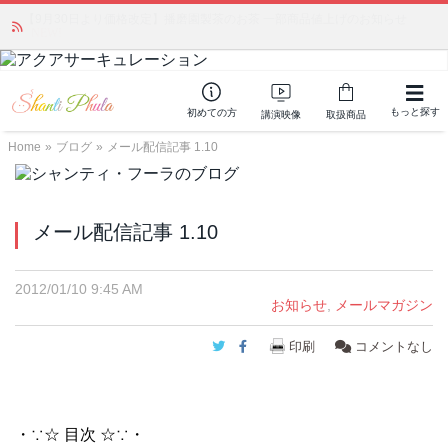
「みんなの備蓄・災害対策」 vol.4 〜断水・燃料不足・停電対策
NEW!
もっと探す
初めての方
講演映像
取扱商品
Home
»
ブログ
»
メール配信記事 1.10
メール配信記事 1.10
2012/01/10 9:45 AM
お知らせ
,
メールマガジン
Twitter
Facebook
印刷
コメントなし
・∵☆ 目次 ☆∵・