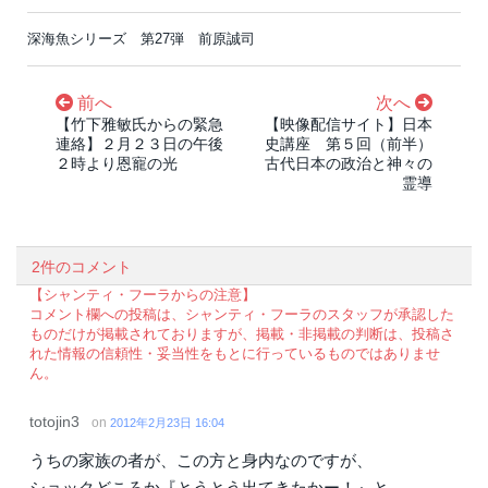
深海魚シリーズ 第27弾 前原誠司
前へ
次へ
【竹下雅敏氏からの緊急
【映像配信サイト】日本
連絡】２月２３日の午後
史講座 第５回（前半）
２時より恩寵の光
古代日本の政治と神々の
霊導
2件のコメント
【シャンティ・フーラからの注意】
コメント欄への投稿は、シャンティ・フーラのスタッフが承認した
ものだけが掲載されておりますが、掲載・非掲載の判断は、投稿さ
れた情報の信頼性・妥当性をもとに行っているものではありませ
ん。
totojin3
on
2012年2月23日 16:04
うちの家族の者が、この方と身内なのですが、
ショックどころか『とうとう出てきたかー！』と