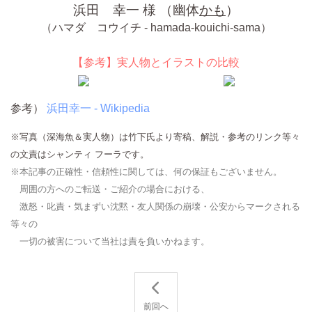
浜田 幸一 様 （幽体
かも
）
（ハマダ コウイチ - hamada-kouichi-sama）
【参考】実人物とイラストの比較
参考）
浜田幸一 - Wikipedia
※写真（深海魚＆実人物）は竹下氏より寄稿、解説・参考のリンク等々
の文責はシャンティ フーラです。
※本記事の正確性・信頼性に関しては、何の保証もございません。
周囲の方へのご転送・ご紹介の場合における、
激怒・叱責・気まずい沈黙・友人関係の崩壊・公安からマークされる
等々の
一切の被害について当社は責を負いかねます。
前回へ