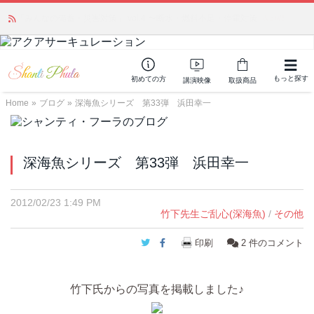
あの人気商品が復活！ アモアプリーズ社の「アクアサーキュレーション」
（旧称：馬ジェル）を発売しました🎉 ＆ 発売記念で8月末までポイント還元
中
NEW!
もっと探す
初めての方
講演映像
取扱商品
Home
»
ブログ
»
深海魚シリーズ 第33弾 浜田幸一
深海魚シリーズ 第33弾 浜田幸一
2012/02/23 1:49 PM
竹下先生ご乱心(深海魚)
/
その他
Twitter
Facebook
印刷
2
件のコメント
竹下氏からの写真を掲載しました♪