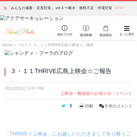
「みんなの備蓄・災害対策」 vol.4 〜断水・燃料不足・停電対策
NEW!
もっと探す
初めての方
講演映像
取扱商品
Home
»
ブログ
»
３・１１THRIVE広島上映会☆ご報告
３・１１THRIVE広島上映会☆ご報告
2012/03/12 9:47 PM
上映会・勉強会のお知らせ
/
イベント
Twitter
Facebook
印刷
6
件のコメント
「THRIVE☆上映会」にお越しいただきまして有り難うご