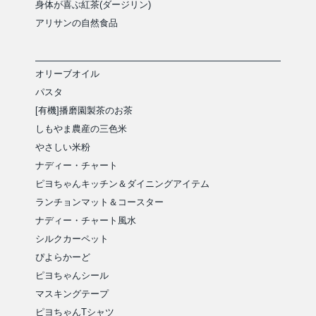
身体が喜ぶ紅茶(ダージリン)
アリサンの自然食品
オリーブオイル
パスタ
[有機]播磨園製茶のお茶
しもやま農産の三色米
やさしい米粉
ナディー・チャート
ピヨちゃんキッチン＆ダイニングアイテム
ランチョンマット＆コースター
ナディー・チャート風水
シルクカーペット
ぴよらかーど
ピヨちゃんシール
マスキングテープ
ピヨちゃんTシャツ