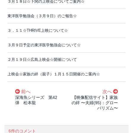
３月１８日☆下関の上映会についてご案内☆
東洋医学勉強会（３月９日）のご報告☆
３．１１☆THRIVE上映について☆
３月９日予定の東洋医学勉強会について☆
２月１９日☆広島上映会☆開催について
上映会☆家族の絆（親子）１月１５日開催のご案内☆
前へ
次へ
深海魚シリーズ 第42
【映像配信サイト】家族
弾 松本龍
の絆 〜夫婦(95)：グロー
バリズム〜
6件のコメント