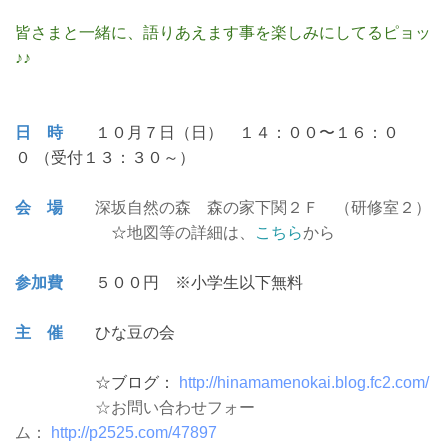
皆さまと一緒に、語りあえます事を楽しみにしてるピョッ
♪♪
日 時
１０月７日（日） １４：００〜１６：０
０ （受付１３：３０～）
会 場
深坂自然の森 森の家下関２Ｆ （研修室２）
☆
地図等の詳細は、
こちら
から
参加費
５００円 ※小学生以下無料
主 催
ひな豆の会
☆ブログ：
http://hinamamenokai.blog.fc2.com/
☆お問い合わせフォー
ム：
http://p2525.com/47897