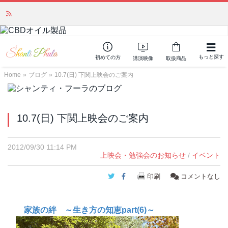
かつて愛されていた人気商品が復活！夏場に活躍するジェルクリーム「アク
アサーキュレーション」💖🏖️ 8月末までの購入でポイント還元も✨
もっと探す
初めての方
講演映像
取扱商品
Home
»
ブログ
»
10.7(日) 下関上映会のご案内
10.7(日) 下関上映会のご案内
2012/09/30 11:14 PM
上映会・勉強会のお知らせ
/
イベント
Twitter
Facebook
印刷
コメントなし
家族の絆 ～生き方の知恵part(6)～