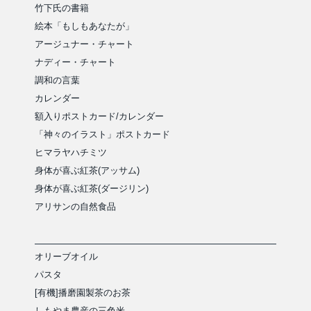
竹下氏の書籍
絵本「もしもあなたが」
アージュナー・チャート
ナディー・チャート
調和の言葉
カレンダー
額入りポストカード/カレンダー
「神々のイラスト」ポストカード
ヒマラヤハチミツ
身体が喜ぶ紅茶(アッサム)
身体が喜ぶ紅茶(ダージリン)
アリサンの自然食品
オリーブオイル
パスタ
[有機]播磨園製茶のお茶
しもやま農産の三色米