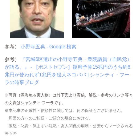
参考）
小野寺五典 - Google 検索
参考）
『宮城6区選出の小野寺五典・衆院議員（自民党）
が語る。』 - ［ポストセブン］復興予算15兆円のうち約6
兆円が使われず1兆円を役人ネコババ | シャンティ・フー
ラの時事ブログ
※写真（深海魚＆実人物）は竹下氏より寄稿、解説・参考のリンク等々
の文責はシャンティ フーラです。
※本記事の正確性・信頼性に関しては、何の保証もございません。
周囲の方へのご転送・ご紹介の場合における、
激怒・叱責・気まずい沈黙・友人関係の崩壊・公安からマークされる
等々の