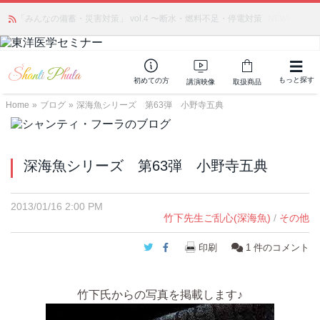
あの人気商品が復活！ アモアプリーズ社の「アクアサーキュレーション」
「みんなの備蓄・災害対策」 vol.4 〜断水・燃料不足・停電対策
（旧称：馬ジェル）を発売しました🎉 ＆ 発売記念で8月末までポイント還元
NEW!
中
もっと探す
初めての方
講演映像
取扱商品
Home
»
ブログ
»
深海魚シリーズ 第63弾 小野寺五典
深海魚シリーズ 第63弾 小野寺五典
2013/01/16 2:00 PM
竹下先生ご乱心(深海魚)
/
その他
Twitter
Facebook
印刷
1
件のコメント
竹下氏からの写真を掲載します♪