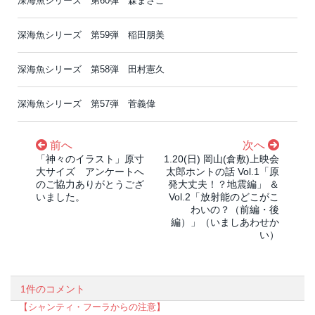
深海魚シリーズ 第60弾 森まさこ
深海魚シリーズ 第59弾 稲田朋美
深海魚シリーズ 第58弾 田村憲久
深海魚シリーズ 第57弾 菅義偉
前へ
次へ
「神々のイラスト」原寸
1.20(日) 岡山(倉敷)上映会
大サイズ アンケートへ
太郎ホントの話 Vol.1「原
のご協力ありがとうござ
発大丈夫！？地震編」 ＆
いました。
Vol.2「放射能のどこがこ
わいの？（前編・後
編）」（いましあわせか
い）
1件のコメント
【シャンティ・フーラからの注意】