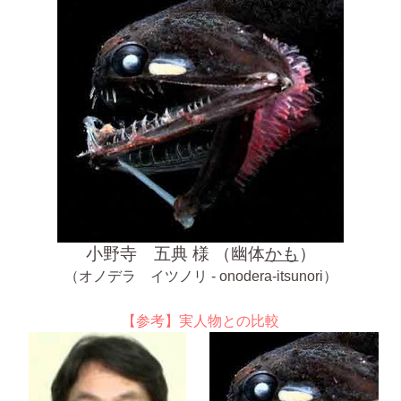
小野寺 五典 様 （幽体
かも
）
（オノデラ イツノリ - onodera-itsunori）
【参考】実人物との比較