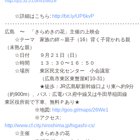
http://p2525.com/26828
☆詳細はこちら:
http://bit.ly/UP6kvP
‥‥‥‥‥‥‥‥‥‥‥‥‥‥‥‥‥‥‥‥‥‥‥‥‥‥‥
広島 〜 「きらめきの花」主催の上映会
☆テーマ 家族の絆～親子（16）背く子背かれる親
（未熟な親）
☆日付 ９月２１日（日）
☆時間 １３：３０〜１６：５０
☆場所 東区民文化センター 小会議室
（広島市東区東蟹屋町10-31）
★徒歩：JR広島駅新幹線口より東へ約9分
（約900m）、バス：広電バス府中線又は牛田早稲田線
東区役所前で下車、無料Ｐあり★
※地図:
http://goo.gl/maps/26We1
※アクセス:
http://www.cf.city.hiroshima.jp/higashi-cs/
☆主催 きらめきの花