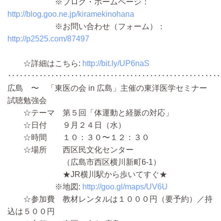
※ブログ・ホームページ：
http://blog.goo.ne.jp/kiramekinohana
※お問い合わせ（フォーム）：
http://p2525.com/87497
☆詳細はこちら:
http://bit.ly/UP6naS
‥‥‥‥‥‥‥‥‥‥‥‥‥‥‥‥‥‥‥‥‥‥‥‥‥‥‥
広島 〜 「東医の会 in 広島」主催の東洋医学セミナー
試聴勉強会
☆テーマ 第５回「体運動と経脈の対応」
☆日付 ９月２４日（水）
☆時間 １０：３０〜１２：３０
☆場所 西区民文化センター
（広島市西区横川新町6-1）
★JR横川駅から歩いてすぐ★
※地図:
http://goo.gl/maps/UV6U
☆参加費 教材レンタルは１０００円（要予約）／持
込は５００円