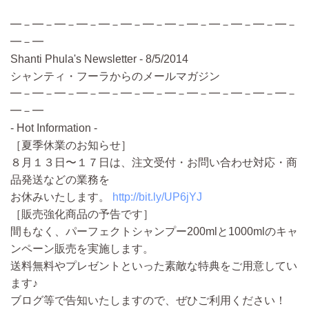
━－━－━－━－━－━－━－━－━－━－━－━－━－
━－━
Shanti Phula's Newsletter - 8/5/2014
シャンティ・フーラからのメールマガジン
━－━－━－━－━－━－━－━－━－━－━－━－━－
━－━
- Hot Information -
［夏季休業のお知らせ］
８月１３日〜１７日は、注文受付・お問い合わせ対応・商
品発送などの業務を
お休みいたします。
http://bit.ly/UP6jYJ
［販売強化商品の予告です］
間もなく、パーフェクトシャンプー200mlと1000mlのキャ
ンペーン販売を実施します。
送料無料やプレゼントといった素敵な特典をご用意してい
ます♪
ブログ等で告知いたしますので、ぜひご利用ください！