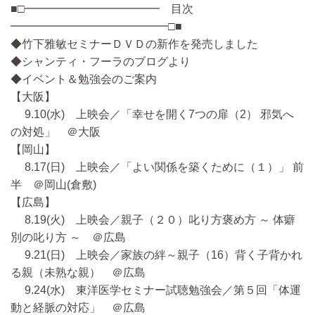
■□━━━━━━━━━━━━ 目次
━━━━━━━━━━━━━━□■
◆竹下雅敏セミナーＤＶＤの新作を発売しました
◆シャンティ・フーラのブログより
◆イベント＆勉強会のご案内
【大阪】
9.10(水) 上映会／「幸せを開く7つの扉（2） 邪気へ
の対処」 ＠大阪
【岡山】
8.17(日) 上映会／「よい関係を築くために（１）」 前
半 ＠岡山(倉敷)
【広島】
8.19(火) 上映会／親子（２０）叱り方褒め方 ～ 体癖
別の叱り方 ～ ＠広島
9.21(日) 上映会／家族の絆～親子（16）背く子背かれ
る親（未熟な親） ＠広島
9.24(水) 東洋医学セミナー試聴勉強会／第５回「体運
動と経脈の対応」 ＠広島