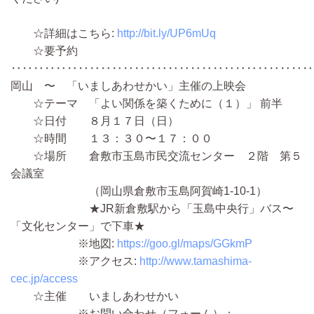
☆詳細はこちら:
http://bit.ly/UP6mUq
☆要予約
‥‥‥‥‥‥‥‥‥‥‥‥‥‥‥‥‥‥‥‥‥‥‥‥‥‥‥
岡山 〜 「いましあわせかい」主催の上映会
☆テーマ 「よい関係を築くために（１）」 前半
☆日付 ８月１７日（日）
☆時間 １３：３０〜１７：００
☆場所 倉敷市玉島市民交流センター ２階 第５
会議室
（岡山県倉敷市玉島阿賀崎1-10-1）
★JR新倉敷駅から「玉島中央行」バス〜
「文化センター」で下車★
※地図:
https://goo.gl/maps/GGkmP
※アクセス:
http://www.tamashima-
cec.jp/access
☆主催 いましあわせかい
※お問い合わせ（フォーム）：