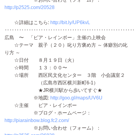
http://p2525.com/20528
☆詳細はこちら:
http://bit.ly/UP6kvL
‥‥‥‥‥‥‥‥‥‥‥‥‥‥‥‥‥‥‥‥‥‥‥‥‥‥‥
広島 〜 「ピア・レインボー」主催の上映会
☆テーマ 親子（２０）叱り方褒め方 ～ 体癖別の叱
り方 ～
☆日付 ８月１９日（火）
☆時間 １３：００〜
☆場所 西区民文化センター ３階 小会議室２
（広島市西区横川新町6-1）
★JR横川駅から歩いてすぐ★
※地図:
http://goo.gl/maps/UV6U
☆主催 ピア・レインボー
※ブログ・ホームページ：
http://piarainbow.blog.fc2.com/
※お問い合わせ（フォーム）：