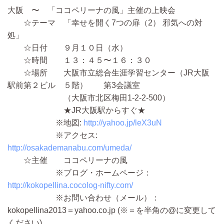
大阪 〜 「ココペリーナの風」主催の上映会
☆テーマ 「幸せを開く7つの扉（2） 邪気への対
処」
☆日付 ９月１０日（水）
☆時間 １３：４５〜１６：３０
☆場所 大阪市立総合生涯学習センター（JR大阪
駅前第２ビル ５階） 第3会議室
（大阪市北区梅田1-2-2-500）
★JR大阪駅からすぐ★
※地図:
http://yahoo.jp/leX3uN
※アクセス:
http://osakademanabu.com/umeda/
☆主催 ココペリーナの風
※ブログ・ホームページ：
http://kokopellina.cocolog-nifty.com/
※お問い合わせ（メール）：
kokopellina2013＝yahoo.co.jp (※＝を半角の@に変更して
ください)