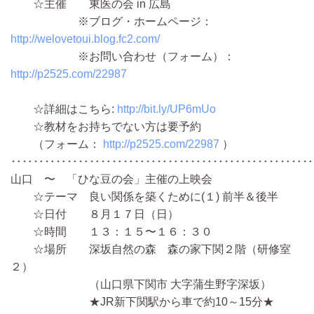
☆主催 東医の会 in 広島
※ブログ・ホームページ：
http://welovetoui.blog.fc2.com/
※お問い合わせ（フォーム）：
http://p2525.com/22987
☆詳細はこちら:
http://bit.ly/UP6mUo
☆教材をお持ちでない方は要予約
（フォーム：
http://p2525.com/22987
）
‥‥‥‥‥‥‥‥‥‥‥‥‥‥‥‥‥‥‥‥‥‥‥‥‥‥‥
山口 〜 「ひな豆の会」主催の上映会
☆テーマ 良い関係を築くために(１) 前半＆後半
☆日付 ８月１７日（日）
☆時間 １３：１５〜１６：３０
☆場所 深坂自然の森 森の家下関２階（研修室
２）
（山口県下関市 大字蒲生野字深坂）
★JR新下関駅から車で約10～15分★