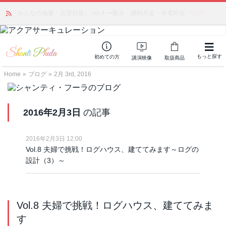
「みんなの備蓄・災害対策」 vol.4 〜断水・燃料不足・停電対策
NEW!
もっと探す
初めての方
講演映像
取扱商品
Home
»
ブログ
»
2月 3rd, 2016
2016年2月3日
の記事
2016年2月3日 12:00
Vol.8 夫婦で挑戦！ログハウス、建ててみます～ログの
設計（3）～
Vol.8 夫婦で挑戦！ログハウス、建ててみま
す