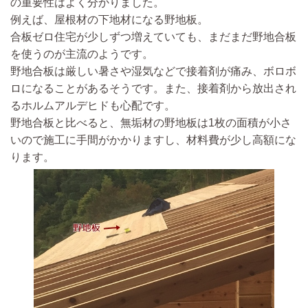
の重要性はよく分かりました。
例えば、屋根材の下地材になる野地板。
合板ゼロ住宅が少しずつ増えていても、まだまだ野地合板
を使うのが主流のようです。
野地合板は
厳しい暑さや湿気などで
接着剤が痛み、ボロボ
ロになることがある
そうです。また、接着剤から放出され
る
ホルムアルデヒドも心配
です。
野地合板と比べると、無垢材の野地板は
1枚の面積が小さ
いので
施工に手間がかかり
ますし、
材料費が少し高額
にな
ります。