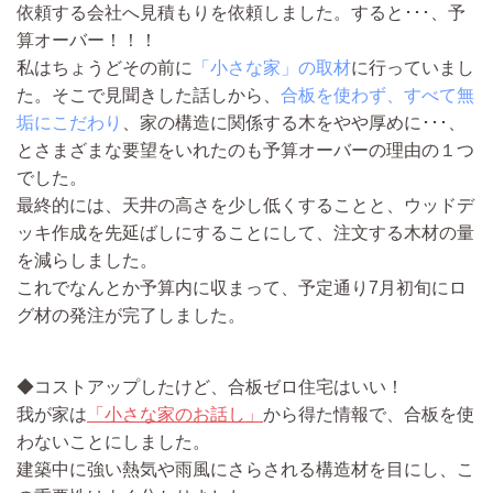
依頼する会社へ見積もりを依頼
しました。
すると･･･、
予
算オーバー！！！
私はちょうどその前に
「小さな家」の取材
に行っていまし
た。そこで見聞きした話しから、
合板を使わず、すべて無
垢にこだわり
、家の構造に関係する木をやや厚めに･･･、
とさまざまな要望をいれたのも予算オーバーの理由の１つ
でした。
最終的には、天井の高さを少し低くすることと、ウッドデ
ッキ作成を先延ばしにすることにして、
注文する木材の量
を減らし
ました。
これでなんとか
予算内に収まって、予定通り7月初旬にロ
グ材の発注が完了しました。
◆コストアップしたけど、合板ゼロ住宅はいい！
我が家は
「小さな家のお話し」
から得た情報で、合板を使
わないことにしました。
建築中に強い熱気や雨風にさらされる構造材を目にし、こ