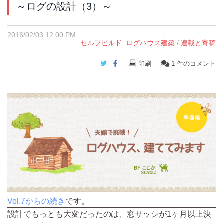
～ログの設計（3）～
2016/02/03 12:00 PM
セルフビルド
,
ログハウス建築
/
連載と寄稿
Twitter
Facebook
印刷
1
件のコメント
Vol.7からの続き
です。
設計でもっとも大変だったのは、窓サッシが1ヶ月以上決