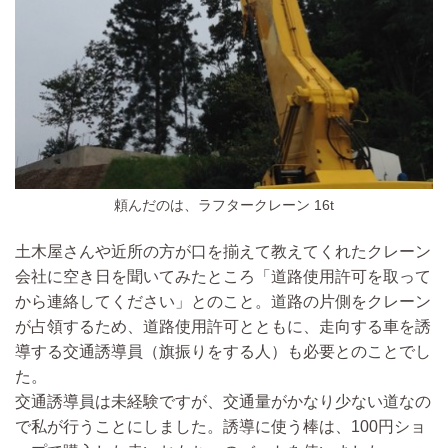
頼んだのは、ラフタークレーン 16t
土木屋さんや近所の方が口を揃えて教えてくれた
クレーン
会社に空き日を聞いてみたところ「道路使用許可を取って
から連絡してください」とのこと。
道路の片側をクレーン
が占領するため、道路使用許可とともに、
走向する車を誘
導する交通誘導員（旗振りをする人）も必要とのことでし
た。
交通誘導員は未経験ですが、交通量がかなり少ない道なの
で私が行うことにしました。誘導に使う棒は、100円ショ