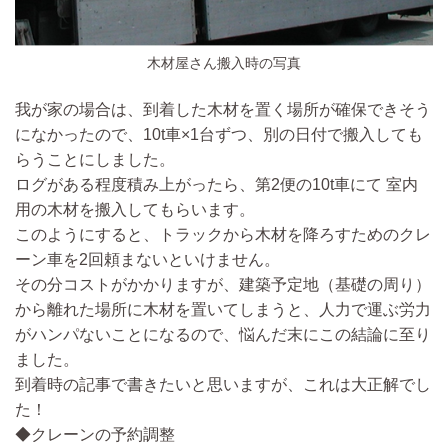
木材屋さん搬入時の写真
我が家の場合は、
到着した木材を置く場所が確保できそう
になかったので、10t車×1台ずつ、別の日付で搬入しても
らうことにしました。
ログがある程度積み上がったら、第2便の10t車にて 室内
用の木材を搬入してもらいます。
このようにすると、トラックから木材を降ろすためのクレ
ーン車を2回頼まないといけません。
その分コストがかかりますが、建築予定地（基礎の周り）
から離れた場所に木材を置いてしまうと、人力で運ぶ労力
がハンパないことになるので、悩んだ末にこの結論に至り
ました。
到着時の記事で書きたいと思いますが、
これは大正解でし
た！
◆クレーンの予約調整